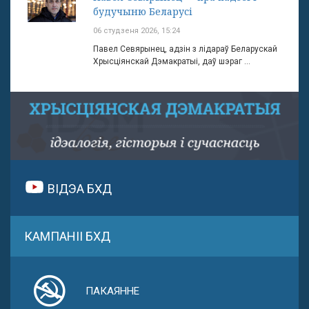
будучыню Беларусі
06 студзеня 2026, 15:24
Павел Севярынец, адзін з лідараў Беларускай
Хрысціянскай Дэмакратыі, даў шэраг ...
ВІДЭА БХД
КАМПАНІІ БХД
ПАКАЯННЕ