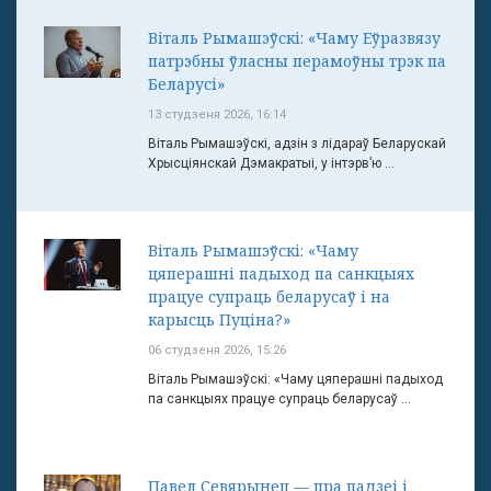
Віталь Рымашэўскі: «Чаму Еўразвязу
патрэбны ўласны перамоўны трэк па
Беларусі»
13 студзеня 2026, 16:14
Віталь Рымашэўскі, адзін з лідараў Беларускай
Хрысціянскай Дэмакратыі, у інтэрв’ю ...
Віталь Рымашэўскі: «Чаму
цяперашні падыход па санкцыях
працуе супраць беларусаў і на
карысць Пуціна?»
06 студзеня 2026, 15:26
Віталь Рымашэўскі: «Чаму цяперашні падыход
па санкцыях працуе супраць беларусаў ...
Павел Севярынец — пра падзеі і