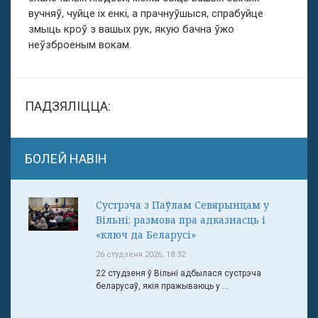
вучняў, чуйце іх енкі, а прачнуўшыся, спрабуйце
змыць кроў з вашых рук, якую бачна ўжо
неўзброеным вокам.
ПАДЗЯЛІЦЦА:
БОЛЕЙ НАВІН
Сустрэча з Паўлам Севярынцам у
Вільні: размова пра адказнасць і
«ключ да Беларусі»
26 студзеня 2026, 18:32
22 студзеня ў Вільні адбылася сустрэча
беларусаў, якія пражываюць у ...