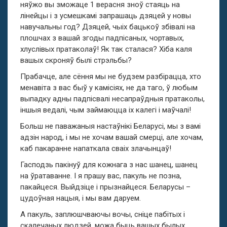
няўжо вы зможаце 1 верасня зноў стаяць на
лінейцы і з усмешкамі запрашаць дзяцей у новы
навучальны год? Дзяцей, чыіх бацькоў збівалі на
плошчах з вашай згоды падпісаных, чортавых,
хлуслівых пратаколаў! Як так сталася? Хіба каля
вашых скроняў былі стрэльбы?
Прабачце, але сёння мы не будзем разбірацца, хто
менавіта з вас быў у камісіях, не да таго, ў любым
выпадку адны падпісвалі несапраўдныя пратаколы,
іншыя ведалі, чым займаюцца іх калегі і маўчалі!
Больш не паважаныя настаўнікі Беларусі, мы з вамі
адзін народ, і мы не хочам вашай смерці, але хочам,
каб пакаранне напаткала сваіх злачынцаў!
Гасподзь пакінуў для кожнага з нас шанец, шанец
на ўратаванне. І я прашу вас, пакуль не позна,
пакайцеся. Выйдзіце і прызнайцеся. Беларусы –
цудоўная нацыя, і мы вам даруем.
А пакуль, заплюшчваючы вочы, сніце пабітых і
скалечаных людзей, можа быць вашых былых