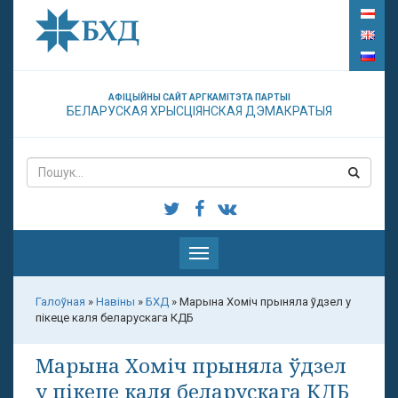
АФІЦЫЙНЫ САЙТ АРГКАМІТЭТА ПАРТЫІ
БЕЛАРУСКАЯ ХРЫСЦІЯНСКАЯ ДЭМАКРАТЫЯ
Паказаць
меню
Галоўная
»
Навіны
»
БХД
»
Марына Хоміч прыняла ўдзел у
пікеце каля беларускага КДБ
Марына Хоміч прыняла ўдзел
у пікеце каля беларускага КДБ