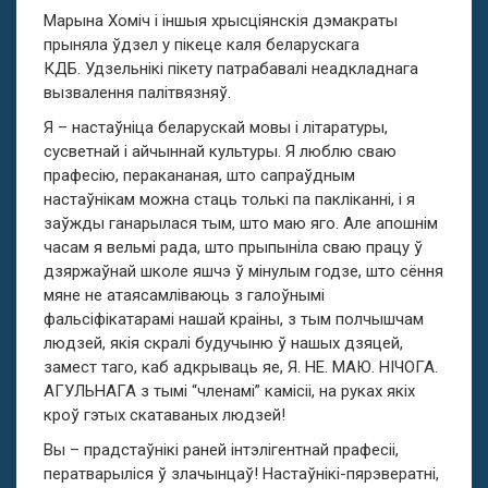
Марына Хоміч і іншыя хрысціянскія дэмакраты
прыняла ўдзел у пікеце каля беларускага
КДБ.
Удзельнікі пікету патрабавалі неадкладнага
вызвалення палітвязняў
.
Я – настаўніца беларускай мовы і літаратуры,
сусветнай і айчыннай культуры. Я люблю сваю
прафесію, перакананая, што сапраўдным
настаўнікам можна стаць толькі па пакліканні, і я
заўжды ганарылася тым, што маю яго. Але апошнім
часам я вельмі рада, што прыпыніла сваю працу ў
дзяржаўнай школе яшчэ ў мінулым годзе, што сёння
мяне не атаясамліваюць з галоўнымі
фальсіфікатарамі нашай краіны, з тым полчышчам
людзей, якія скралі будучыню ў нашых дзяцей,
замест таго, каб адкрываць яе, Я. НЕ. МАЮ. НІЧОГА.
АГУЛЬНАГА з тымі “членамі” камісіі, на руках якіх
кроў гэтых скатаваных людзей!
Вы – прадстаўнікі раней інтэлігентнай прафесіі,
ператварыліся ў злачынцаў! Настаўнікі-пярэвератні,