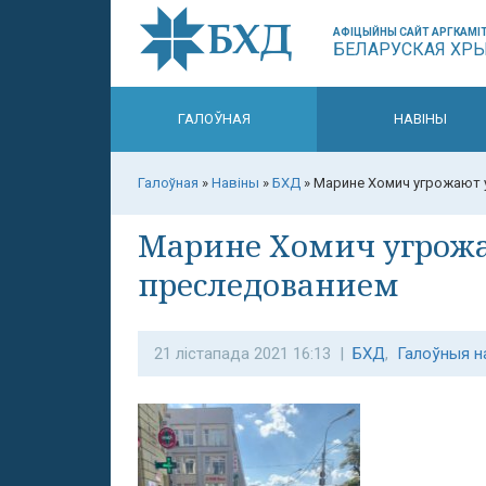
АФІЦЫЙНЫ САЙТ АРГКАМІТ
БЕЛАРУСКАЯ ХР
ГАЛОЎНАЯ
НАВІНЫ
Галоўная
»
Навіны
»
БХД
»
Марине Хомич угрожают
Марине Хомич угрож
преследованием
21 лістапада 2021 16:13 |
БХД
,
Галоўныя н