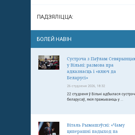
ПАДЗЯЛІЦЦА:
БОЛЕЙ НАВІН
Сустрэча з Паўлам Севярынца
у Вільні: размова пра
адказнасць і «ключ да
Беларусі»
26 студзеня 2026, 18:32
22 студзеня ў Вільні адбылася сустрэ
беларусаў, якія пражываюць у ...
Віталь Рымашэўскі: «Чаму
цяперашні падыход па