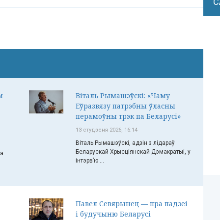
С
м
Віталь Рымашэўскі: «Чаму
Еўразвязу патрэбны ўласны
перамоўны трэк па Беларусі»
13 студзеня 2026, 16:14
Віталь Рымашэўскі, адзін з лідараў
Беларускай Хрысціянскай Дэмакратыі, у
ча
інтэрв’ю ...
Павел Севярынец — пра падзеі
і будучыню Беларусі