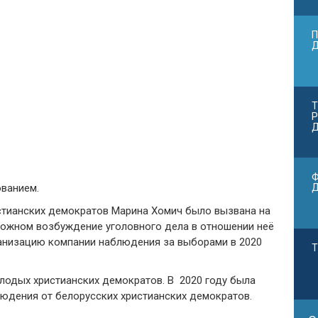
П
Т
Р
Д
Ф
ванием.
стианских демократов Марина Хомич было вызвана на
можном возбуждение уголовного дела в отношении неё
рганизацию компании наблюдения за выборами в 2020
Т
лодых христианских демократов. В 2020 году была
юдения от белорусских христианских демократов.