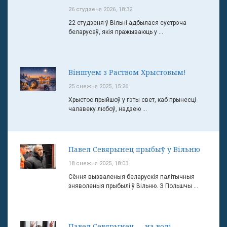
26 студзеня 2026, 18:32
22 студзеня ў Вільні адбылася сустрэча
беларусаў, якія пражываюць у ...
Віншуем з Раством Хрыстовым!
25 снежня 2025, 15:26
Хрыстос прыйшоў у гэты свет, каб прынесці
чалавеку любоў, надзею ...
Павел Севярынец прыбыў у Вільню
18 снежня 2025, 18:03
Сёння вызваленыя беларускія палітычныя
зняволеныя прыбылі ў Вільню. З Польшчы ...
Павел Севярынец — на волі