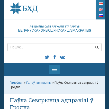
АФІЦЫЙНЫ САЙТ АРГКАМІТЭТА ПАРТЫІ
БЕЛАРУСКАЯ ХРЫСЦІЯНСКАЯ ДЭМАКРАТЫЯ
Паказаць
меню
Галоўная
»
Галоўныя навіны
»
Паўла Севярынца адправілі ў
Гродна
Паўла Севярынца адправілі ў
Гродна