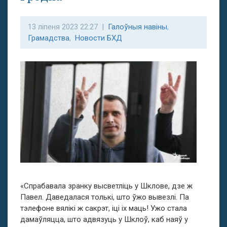
13 ліпеня 2023 22:27 |
Галоўныя навіны
,
Грамадства
,
Новости БХД
«Спрабавала зранку высветліць у Шклове, дзе ж
Павел. Даведалася толькі, што ўжо вывезлі. Па
тэлефоне вялікі ж сакрэт, іці іх маць! Ужо стала
дамаўляцца, што адвязуць у Шклоў, каб наяў у