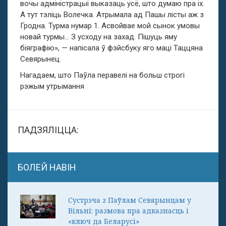
вочы адміністрацыі выказаць усё, што думаю пра іх.
А тут тэліць Волечка. Атрымала ад Пашы лісты аж з
Гродна. Турма нумар 1. Асвойвае мой сынок умовы
новай турмы… З усходу на захад. Пішуць яму
біяграфію», — напісала ў фэйсбуку яго маці Таццяна
Севярынец.
Нагадаем, што Паўла перавелі на больш строгі
рэжым утрымання
ПАДЗЯЛІЦЦА:
БОЛЕЙ НАВІН
Сустрэча з Паўлам Севярынцам у
Вільні: размова пра адказнасць і
«ключ да Беларусі»