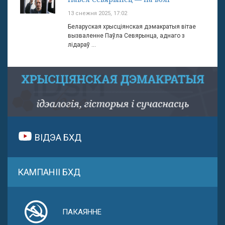
13 снежня 2025, 17:02
Беларуская хрысціянская дэмакратыя вітае
вызваленне Паўла Севярынца, аднаго з
лідараў ...
ВІДЭА БХД
КАМПАНІІ БХД
ПАКАЯННЕ