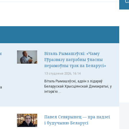
С
м
Віталь Рымашэўскі: «Чаму
Еўразвязу патрэбны ўласны
перамоўны трэк па Беларусі»
13 студзеня 2026, 16:14
Віталь Рымашэўскі, адзін з лідараў
Беларускай Хрысціянскай Дэмакратыі, у
ча
інтэрв’ю ...
Павел Севярынец — пра падзеі
і будучыню Беларусі