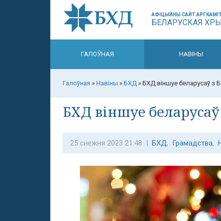
АФІЦЫЙНЫ САЙТ АРГКАМІТ
БЕЛАРУСКАЯ ХР
ГАЛОЎНАЯ
НАВІНЫ
Галоўная
»
Навіны
»
БХД
»
БХД віншуе беларусаў з
БХД віншуе беларуса
25 снежня 2023 21:48 |
БХД
,
Грамадства
,