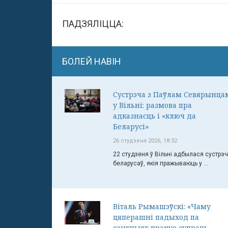
ПАДЗЯЛІЦЦА:
БОЛЕЙ НАВІН
Сустрэча з Паўлам Севярынца
у Вільні: размова пра
адказнасць і «ключ да
Беларусі»
26 студзеня 2026, 18:32
22 студзеня ў Вільні адбылася сустрэ
беларусаў, якія пражываюць у ...
Віталь Рымашэўскі: «Чаму
цяперашні падыход па
санкцыях працуе супраць