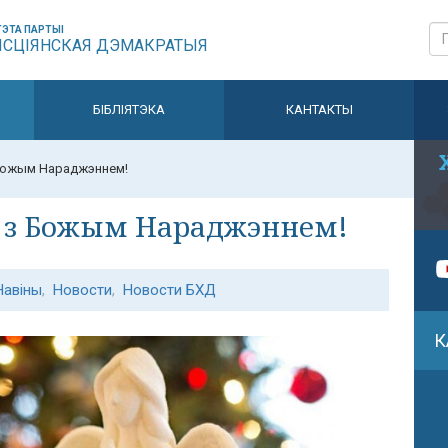
ЭТА ПАРТЫІ
ЫСЦІЯНСКАЯ ДЭМАКРАТЫЯ
БІБЛІЯТЭКА
КАНТАКТЫ
 Божым Нараджэннем!
ў з Божым Нараджэннем!
Навіны
,
Новости
,
Новости БХД
К