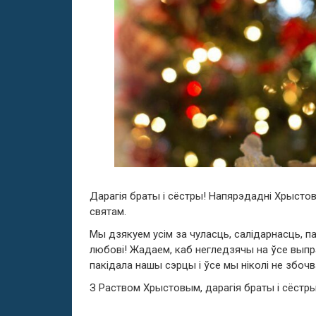
Дарагія браты і сёстры! Напярэдадні Хрыстов
святам.
Мы дзякуем усім за чуласць, салідарнасць, п
любові! Жадаем, каб негледзячы на ўсе выпра
пакідала нашы сэрцы і ўсе мы ніколі не збочва
З Раством Хрыстовым, дарагія браты і сёстр