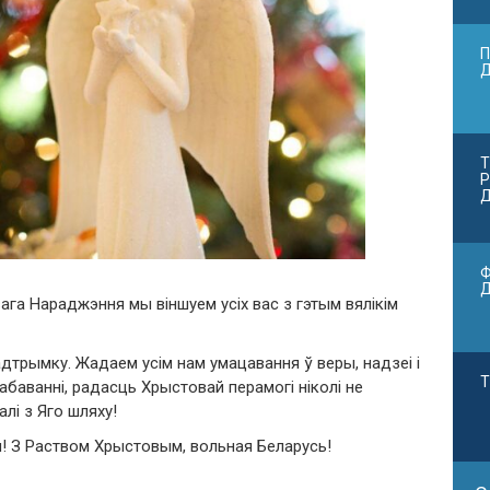
П
Т
Р
Д
Ф
ага Нараджэння мы віншуем усіх вас з гэтым вялікім
адтрымку. Жадаем усім нам умацавання ў веры, надзеі і
Т
баванні, радасць Хрыстовай перамогі ніколі не
лі з Яго шляху!
ы! З Раством Хрыстовым, вольная Беларусь!