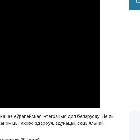
С
значае еўрапейская інтэграцыя для беларусаў. Не як
каноміцы, ахове здароўя, адукацыі, сацыяльнай
 апошнія 30 гадоў: