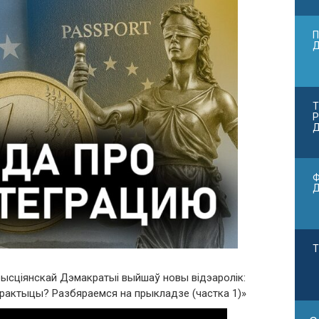
П
Т
Р
Д
Ф
Т
ысціянскай Дэмакратыі выйшаў новы відэаролік:
практыцы? Разбяраемся на прыкладзе (частка 1)»