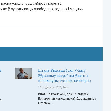
і распаўсюд сярод сяброў і калегаў.
ь яе ў супольнасць свабодных, годных і моцных
м
Віталь Рымашэўскі: «Чаму
Еўразвязу патрэбны ўласны
перамоўны трэк па Беларусі»
13 студзеня 2026, 16:14
Віталь Рымашэўскі, адзін з лідараў
Беларускай Хрысціянскай Дэмакратыі, у
ча
інтэрв’ю ...