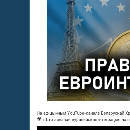
На афіцыйным YouTube-канале Беларускай Хр
🎥 «Што азначае еўрапейская інтэграцыя на 