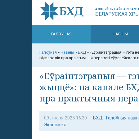
АФІЦЫЙНЫ САЙТ АРГКАМІТ
БЕЛАРУСКАЯ ХР
ГАЛОЎНАЯ
НАВІНЫ
Галоўная
»
Навіны
»
БХД
»
«Еўраінтэграцыя — гэта н
відэаролік пра практычныя перавагі еўрапейскага 
«Еўраінтэграцыя — гэт
жыццё»: на канале БХ
пра практычныя перав
09 ліпеня 2025 16:30 |
БХД
,
Галоўныя наві
Эканоміка