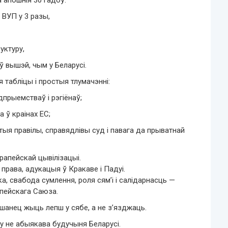
 ВУП у 3 разы,
уктуру,
 вышэй, чым у Беларусі.
 табліцы і простыя тлумачэнні:
прыемстваў і рэгіёнаў;
 ў краінах ЕС;
тыя правілы, справядлівы суд і павага да прыватнай
рапейскай цывілізацыі.
права, адукацыя ў Кракаве і Падуі.
а, свабода сумлення, роля сям’і і салідарнасць —
апейскага Саюза.
 шанец жыць лепш у сябе, а не з’язджаць.
му не абыякава будучыня Беларусі.