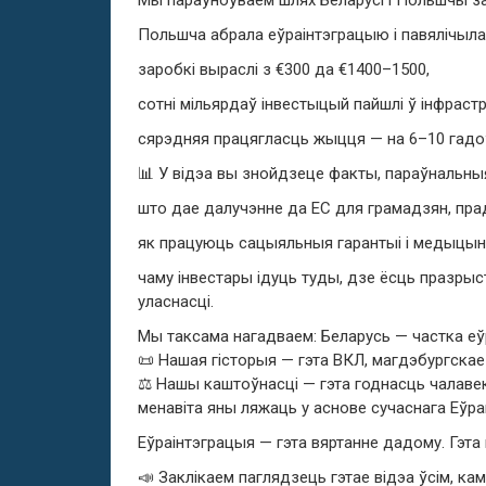
Польшча абрала еўраінтэграцыю і павялічыла
заробкі выраслі з €300 да €1400–1500,
сотні мільярдаў інвестыцый пайшлі ў інфрастр
сярэдняя працягласць жыцця — на 6–10 гадоў
📊 У відэа вы знойдзеце факты, параўнальныя
што дае далучэнне да ЕС для грамадзян, прад
як працуюць сацыяльныя гарантыі і медыцына
чаму інвестары ідуць туды, дзе ёсць празрыс
уласнасці.
Мы таксама нагадваем: Беларусь — частка еў
📜 Нашая гісторыя — гэта ВКЛ, магдэбургскае 
⚖️ Нашы каштоўнасці — гэта годнасць чалавек
менавіта яны ляжаць у аснове сучаснага Еўр
Еўраінтэграцыя — гэта вяртанне дадому. Гэта
📣 Заклікаем паглядзець гэтае відэа ўсім, ка