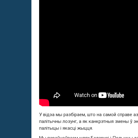
У відэа мы разбіраем, што на самой справе а
палітычны лозунг, а як канкрэтныя змены ў э
палітыцы і якасці жыцця.
Мы параўноўваем шлях Беларусі і Польшчы за