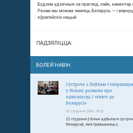
Будзем удзячныя за прагляд, лайк, каментар 
Разам мы можам змяніць Беларусь — і вярнуц
еўрапейскіх нацый.
ПАДЗЯЛІЦЦА:
БОЛЕЙ НАВІН
Сустрэча з Паўлам Севярынца
у Вільні: размова пра
адказнасць і «ключ да
Беларусі»
26 студзеня 2026, 18:32
22 студзеня ў Вільні адбылася сустрэ
беларусаў, якія пражываюць у ...