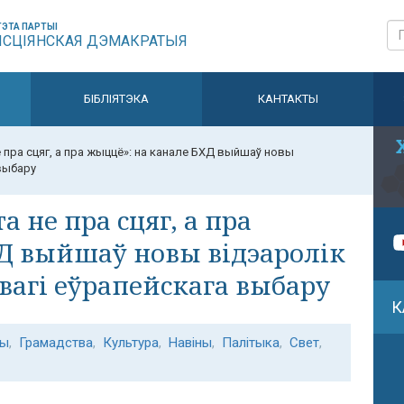
ЭТА ПАРТЫІ
ЫСЦІЯНСКАЯ ДЭМАКРАТЫЯ
БІБЛІЯТЭКА
КАНТАКТЫ
е пра сцяг, а пра жыццё»: на канале БХД выйшаў новы
выбару
а не пра сцяг, а пра
Д выйшаў новы відэаролік
агі еўрапейскага выбару
К
ны
,
Грамадства
,
Культура
,
Навіны
,
Палітыка
,
Свет
,