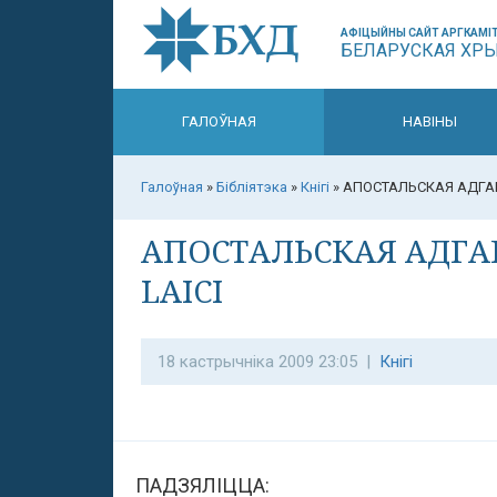
АФІЦЫЙНЫ САЙТ АРГКАМІТ
БЕЛАРУСКАЯ ХР
ГАЛОЎНАЯ
НАВІНЫ
Галоўная
»
Бібліятэка
»
Кнігі
»
АПОСТАЛЬСКАЯ АДГАРТ
АПОСТАЛЬСКАЯ АДГАР
LAICI
18 кастрычніка 2009 23:05 |
Кнігі
ПАДЗЯЛІЦЦА: