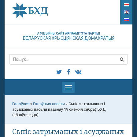
АФІЦЫЙНЫ САЙТ АРГКАМІТЭТА ПАРТЫІ
БЕЛАРУСКАЯ ХРЫСЦІЯНСКАЯ ДЭМАКРАТЫЯ
Паказаць
меню
Галоўная
»
Галоўныя навіны
»
Сьпіс затрыманых і
асуджаных пасьля падзеяў 19 снежня сябраў БХД
(абнаўляецца)
Сьпіс затрыманых і асуджаных