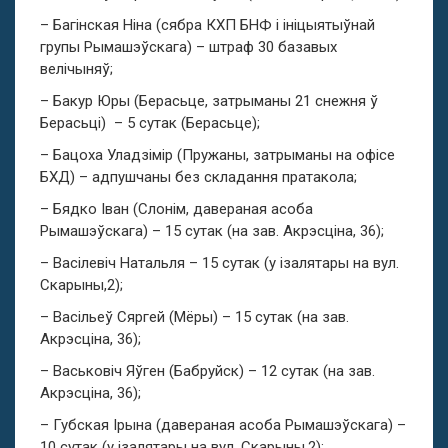
– Багінская Ніна (сябра КХП БНФ і ініцыятыўнай
групы Рымашэўскага) – штраф 30 базавых
велічыняў;
– Бакур Юры (Берасьце, затрыманы 21 снежня ў
Берасьці) – 5 сутак (Берасьце);
– Бацоха Уладзімір (Пружаны, затрыманы на офісе
БХД) – адпушчаны без складання пратакола;
– Бядко Іван (Слонім, давераная асоба
Рымашэўскага) – 15 сутак (на зав. Акрэсціна, 36);
– Васілевіч Натальля – 15 сутак (у ізалятары на вул.
Скарыны,2);
– Васільеў Сяргей (Мёры) – 15 сутак (на зав.
Акрэсціна, 36);
– Васьковіч Яўген (Бабруйск) – 12 сутак (на зав.
Акрэсціна, 36);
– Губская Ірына (давераная асоба Рымашэўскага) –
10 сутак (у ізалятары на вул. Скарыны,2);