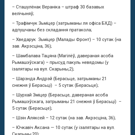
– Сташулёнак Вераніка – штраф 30 базавых
велічыняў;
– Трафімчук Зьміцер (затрыманы ля офіса БХД) –
адпушчаны без складання пратакола;
– Хведарук Зьміцер (Малады Фронт) – 10 сутак (на
зав. Акрэсціна, 36);
– Шамбалава Тацяна (Магілёў, давераная асоба
Рымашэўскага) – прысуд пакуль невядомы (у
ізалятары на вул. Скарыны,2);
– Шарэнда Андрэй (Берасьце, затрыманы 21
снежня ў Берасьці) – 5 сутак (Берасьце);
– Шурхай Зміцер (Берасьце, давераная асоба
Рымашэўскага, затрыманы 21 снежня ў Берасьці) –
5 сутак (Берасьце);
– Шэін Аляксей – 12 сутак (на зав. Акрэсціна, 36);
– Ючкавіч Аксана — 10 сутак (у ізалятары на вул.
Скарыны,20);