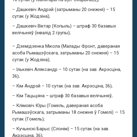
– Дашкевіч Андрэй (затрыманы 20 снежня) – 15
сутак (у Жодзіна);
– Дашкевіч Віктар (Копыль) – штраф 30 базавых
велічыняў (інвалід 2 групы);
– Дземідзенка Мікола (Малады Фронт, давераная
асоба Рымашэўскага, затрыманы 20 снежня) – 15
сутак (у Жодзіна);
– Ількевіч Аляксандр – 10 сутак (на зав. Акрэсціна,
36);
– Кім Андрэй – 10 сутак (на зав. Акрэсціна, 36);
– Кім Тацьцяна – штраф 30 базавых велічыняў;
– Клімовіч Юры (Гомель, давераная асоба
Рымашэўскага, затрыманы 18 снежня ў Гомелі) — 15
сутак (Гомель);
– Кучынскі Барыс (Слонім) – 15 сутак (на зав.
Акрэсціна, 36);