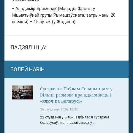
– Уладзімір Яроменак (Малады Фронт, у
ініцыятыўнай групы Рымашэўскага, затрыманы 20
снежня) – 15 сутак (у Жодзіна).
ПАДЗЯЛІЦЦА:
БОЛЕЙ НАВІН
Сустрэча з Паўлам Севярынцам у
Вільні: размова пра адказнасць і
«ключ да Беларусі»
26 студзеня 2026, 18:32
22 студзеня ў Вільні адбылася сустрэча
беларусаў, якія пражываюць у ...