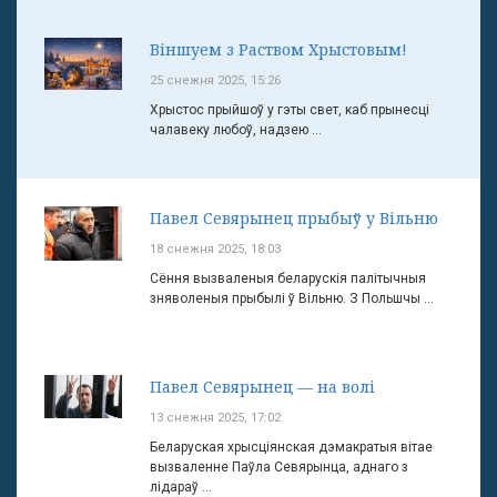
Віншуем з Раством Хрыстовым!
25 снежня 2025, 15:26
Хрыстос прыйшоў у гэты свет, каб прынесці
чалавеку любоў, надзею ...
Павел Севярынец прыбыў у Вільню
18 снежня 2025, 18:03
Сёння вызваленыя беларускія палітычныя
зняволеныя прыбылі ў Вільню. З Польшчы ...
Павел Севярынец — на волі
13 снежня 2025, 17:02
Беларуская хрысціянская дэмакратыя вітае
вызваленне Паўла Севярынца, аднаго з
лідараў ...