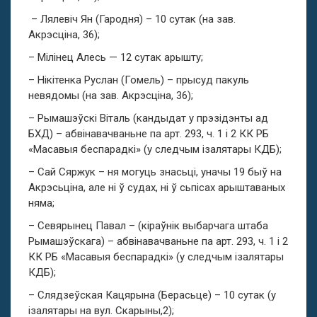
– Лялевіч Ян (Гародня) – 10 сутак (на зав.
Акрэсціна, 36);
– Мілінец Алесь — 12 сутак арышту;
– Нікітенка Руслан (Гомель) – прысуд пакуль
невядомы (на зав. Акрэсціна, 36);
– Рымашэўскі Віталь (кандыдат у прэзідэнты ад
БХД) – абвінавачваньне па арт. 293, ч. 1 і 2 КК РБ
«Масавыя беспарадкі» (у следчым ізалятары КДБ);
– Сай Сяржук – ня могуць знасьці, уначы 19 быў на
Акрэсьціна, але ні ў судах, ні ў сьпісах арыштаваных
няма;
– Севярынец Павал – (кіраўнік выбарчага штаба
Рымашэўскага) – абвінавачваньне па арт. 293, ч. 1 і 2
КК РБ «Масавыя беспарадкі» (у следчым ізалятары
КДБ);
– Слядзеўская Кацярына (Берасьце) – 10 сутак (у
ізалятары на вул. Скарыны,2);