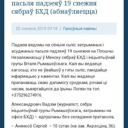
пасьля падзеяў 19 снежня
сябраў БХД (абнаўляецца)
20 снежня 2010 09:18 |
Галоўныя навіны
Падаем вядомы на сёньня сьпіс затрыманых і
асуджаных пасьля падзеяў 19 сьнежня на Плошчы
Незалежнасьці ў Менску сябраў БХД і ініцыятыўнай
групы Віталя Рымашэўскага. Калі вы ведаеце
кагосьці, хто не ўвайшоў у гэты сьпіс, пакідайце
інфармацыю у каментах. Калі вы жадаеце
прапанаваць сваю дапамогу сродкамі, рэчамі ці
часам, зьвяртайцеся да Ірыны Логвін па тэл.
+375296274916.
Александровіч Вадзім (журналіст, сябра
ініцыятыўнай групы Рымашэўскага, затрыманы на
офісе БХД) – адпушчаны без складання пратакола;
– Анянкоў Сяргей – 10 сутак (на зав. Акрэсціна, 36);