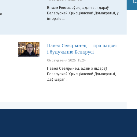
С
Віталь Рымашэўскі, адзін з лідараў
Беларускай Хрысціянскай Дэмакратыі, у
ча
інтэрв’ю ...
Павел Севярынец — пра падзеі
і будучыню Беларусі
06 студзеня 2026, 15:24
Павел Севярынец, адзін з лідараў
Беларускай Хрысціянскай Дэмакратыі,
даў шэраг ...