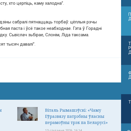
ту, хто церпіць, каму халодна”.
П
адзіны сабралі пятнаццаць торбаў: цёплыя рэчы
убная паста і ўсё такое неабходнае. Гэта ў Горадні
дку. Сьвіслач зьбірае, Слонім, Ліда таксама.
Т
ят тысяч давалі”.
Р
Д
Ф
Т
м
Віталь Рымашэўскі: «Чаму
Еўразвязу патрэбны ўласны
перамоўны трэк па Беларусі»
13 студзеня 2026, 16:14