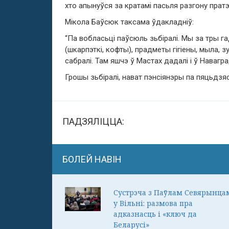
хто апынуўся за кратамі пасьля разгону пратэс
Мікола Баўсюк таксама ўдакладніў:
“Па вобласьці паўсюль зьбіралі. Мы за тры г
(шкарпэткі, кофты), прадметы гігіены, мыла, з
сабралі. Там яшчэ ў Мастах дадалі і ў Навагра
Грошы зьбіралі, нават пэнсіянэры па пяцьдзяс
ПАДЗЯЛІЦЦА:
БОЛЕЙ НАВІН
Сустрэча з Паўлам Севярынца
у Вільні: размова пра
адказнасць і «ключ да
Беларусі»