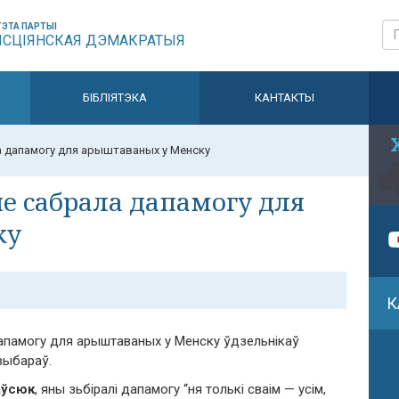
ЭТА ПАРТЫІ
ЫСЦІЯНСКАЯ ДЭМАКРАТЫЯ
БІБЛІЯТЭКА
КАНТАКТЫ
 дапамогу для арыштаваных у Менску
е сабрала дапамогу для
ку
К
апамогу для арыштаваных у Менску ўдзельнікаў
выбараў.
аўсюк
, яны зьбіралі дапамогу “ня толькі сваім — усім,