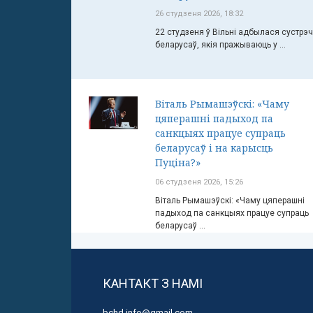
26 студзеня 2026, 18:32
22 студзеня ў Вільні адбылася сустрэ
беларусаў, якія пражываюць у ...
Віталь Рымашэўскі: «Чаму
цяперашні падыход па
санкцыях працуе супраць
беларусаў і на карысць
Пуціна?»
06 студзеня 2026, 15:26
Віталь Рымашэўскі: «Чаму цяперашні
падыход па санкцыях працуе супраць
беларусаў ...
КАНТАКТ З НАМІ
bchd.info@gmail.com