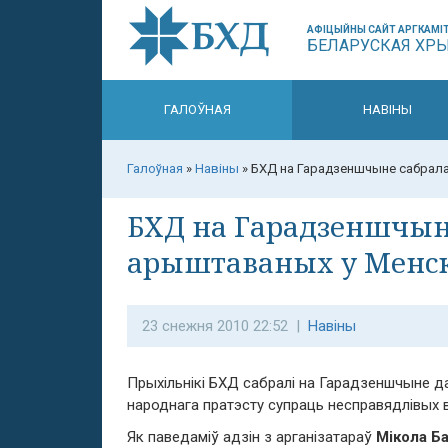
АФІЦЫЙНЫ САЙТ АРГКАМІТ
БЕЛАРУСКАЯ ХР
ГАЛОЎНАЯ
НАВІНЫ
Галоўная
»
Навіны
»
БХД на Гарадзеншчыне сабрала
БХД на Гарадзеншчын
арыштаваных у Менс
23 снежня 2010 22:52 |
Навіны
Прыхільнікі БХД сабралі на Гарадзеншчыне д
народнага пратэсту супраць несправядлівых 
Як паведаміў адзін з арганізатараў
Мікола Б