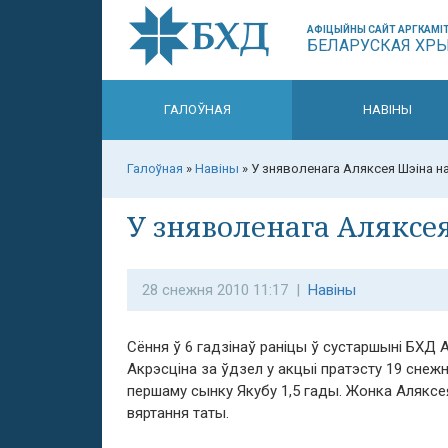
АФІЦЫЙНЫ САЙТ АРГКАМІТ
БЕЛАРУСКАЯ ХР
ГАЛОЎНАЯ
НАВІНЫ
Галоўная
»
Навіны
»
У зняволенага Аляксея Шэіна н
У зняволенага Аляксе
28 снежня 2010 11:17 |
Навіны
Сёння ў 6 гадзінаў раніцы ў сустаршыні БХД А
Акрэсціна за ўдзел у акцыі пратэсту 19 снежня
першаму сынку Якубу 1,5 гады. Жонка Аляксе
вяртання таты.