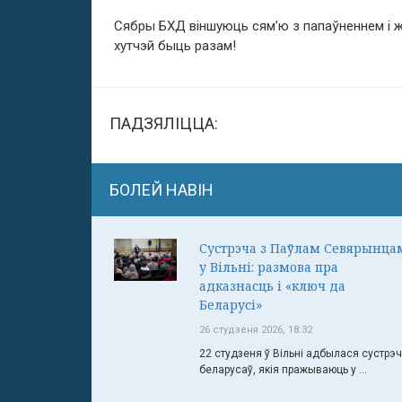
Сябры БХД віншуюць сям’ю з папаўненнем і 
хутчэй быць разам!
ПАДЗЯЛІЦЦА:
БОЛЕЙ НАВІН
Сустрэча з Паўлам Севярынца
у Вільні: размова пра
адказнасць і «ключ да
Беларусі»
26 студзеня 2026, 18:32
22 студзеня ў Вільні адбылася сустрэ
беларусаў, якія пражываюць у ...