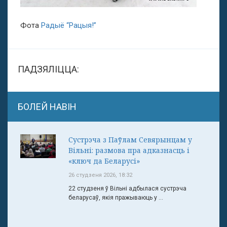
Фота
Радыё “Рацыя!”
ПАДЗЯЛІЦЦА:
БОЛЕЙ НАВІН
Сустрэча з Паўлам Севярынцам у
Вільні: размова пра адказнасць і
«ключ да Беларусі»
26 студзеня 2026, 18:32
22 студзеня ў Вільні адбылася сустрэча
беларусаў, якія пражываюць у ...