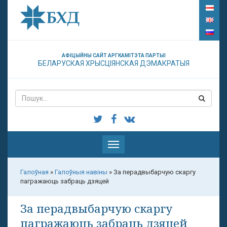
АФІЦЫЙНЫ САЙТ АРГКАМІТЭТА ПАРТЫІ
БЕЛАРУСКАЯ ХРЫСЦІЯНСКАЯ ДЭМАКРАТЫЯ
Паказаць
меню
Галоўная
»
Галоўныя навіны
»
За перадвыбарчую скаргу
пагражаюць забраць дзяцей
За перадвыбарчую скаргу
пагражаюць забраць дзяцей