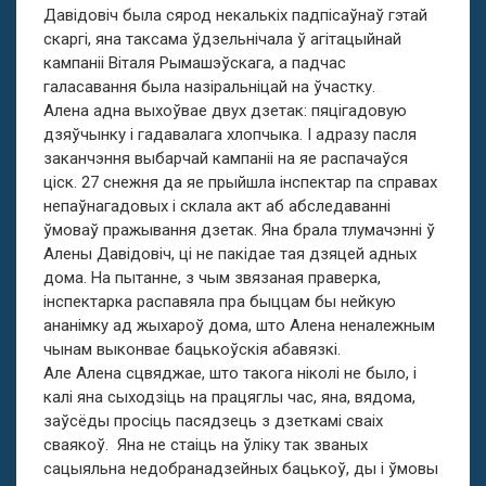
Давідовіч была сярод некалькіх падпісаўнаў гэтай
скаргі, яна таксама ўдзельнічала ў агітацыйнай
кампаніі Віталя Рымашэўскага, а падчас
галасавання была назіральніцай на ўчастку.
Алена адна выхоўвае двух дзетак: пяцігадовую
дзяўчынку і гадавалага хлопчыка. І адразу пасля
заканчэння выбарчай кампаніі на яе распачаўся
ціск. 27 снежня да яе прыйшла інспектар па справах
непаўнагадовых і склала акт аб абследаванні
ўмоваў пражывання дзетак. Яна брала тлумачэнні ў
Алены Давідовіч, ці не пакідае тая дзяцей адных
дома. На пытанне, з чым звязаная праверка,
інспектарка распавяла пра быццам бы нейкую
ананімку ад жыхароў дома, што Алена неналежным
чынам выконвае бацькоўскія абавязкі.
Але Алена сцвяджае, што такога ніколі не было, і
калі яна сыходзіць на працяглы час, яна, вядома,
заўсёды просіць пасядзець з дзеткамі сваіх
сваякоў. Яна не стаіць на ўліку так званых
сацыяльна недобранадзейных бацькоў, ды і ўмовы