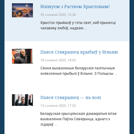
Віншуем з Раством Хрыстовым!
25 снежня 2025, 15:26
Хрыстос прыйшоў у гэты свет, каб прынесці
чалавеку любоў, надзею ...
Павел Севярынец прыбыў у Вільню
18 снежня 2025, 18:03
Сёння вызваленыя беларускія палітычныя
зняволеныя прыбылі ў Вільню. З Польшчы ...
Павел Севярынец — на волі
13 снежня 2025, 17:02
Беларуская хрысціянская дэмакратыя вітае
вызваленне Паўла Севярынца, аднаго з
лідараў ...