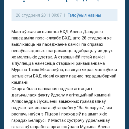
26 студзеня 2011 09:07 |
Галоўныя навіны
Мастоўская актывістка БХД Алена Давідовіч
паведаміла прэс-службе БХД, што 28 студзеня яе
выклікаюць на паседжанне камісіі па справах
непаўнагадовых і пагражаюць адабраць у яе двух
яе маленькіх дзетак. А старшынёй гэтай камісіі
з’яўляецца намесніца старшыні райвыканкама
Мурына Таісія Мікалаеўна, на якую якраз мастоўскія
актывісты БХД пісалі скаргу падчас перадвыбарчай
кампаніі.
Скарга была напісаная падчас агітацыі і
датычылася факту ўдзелу у агітацыйнай кампаніі
Аляксандра Лукашэнкі замежных грамадзянаў
падчас так званага аўтапрабегу “За Беларусь”, які
распачынаўся з Піцера і праходзіў па шмат якіх
гарадах Беларусі. У Мастах сустрэчу ўдзельнікаў
гэтага аўтапрабега арганізоўвала Мурына. Алена