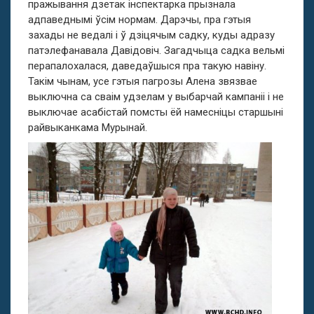
пражывання дзетак інспектарка прызнала
адпаведнымі ўсім нормам. Дарэчы, пра гэтыя
захады не ведалі і ў дзіцячым садку, куды адразу
патэлефанавала Давідовіч. Загадчыца садка вельмі
перапалохалася, даведаўшыся пра такую навіну.
Такім чынам, усе гэтыя пагрозы Алена звязвае
выключна са сваім удзелам у выбарчай кампаніі і не
выключае асабістай помсты ёй намесніцы старшыні
райвыканкама Мурынай.