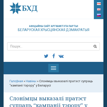
АФІЦЫЙНЫ САЙТ АРГКАМІТЭТА ПАРТЫІ
БЕЛАРУСКАЯ ХРЫСЦІЯНСКАЯ ДЭМАКРАТЫЯ
Паказаць
меню
Галоўная
»
Навіны
»
Слонімцы выказалі пратэст супраць
"кампаніі тэрору" у Беларусі
Слонімцы выказалі пратэст
супраць “кампаніі тэрору” у