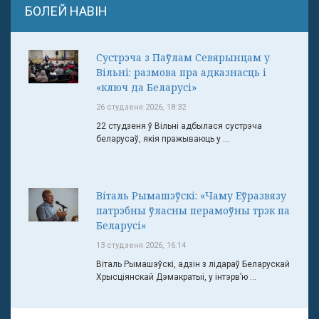
БОЛЕЙ НАВІН
Сустрэча з Паўлам Севярынцам у
Вільні: размова пра адказнасць і
«ключ да Беларусі»
26 студзеня 2026, 18:32
22 студзеня ў Вільні адбылася сустрэча
беларусаў, якія пражываюць у ...
Віталь Рымашэўскі: «Чаму Еўразвязу
патрэбны ўласны перамоўны трэк па
Беларусі»
13 студзеня 2026, 16:14
Віталь Рымашэўскі, адзін з лідараў Беларускай
Хрысціянскай Дэмакратыі, у інтэрв’ю ...