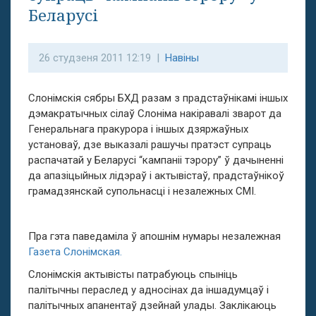
Беларусі
26 студзеня 2011 12:19 |
Навіны
Слонімскія сябры БХД разам з прадстаўнікамі іншых
дэмакратычных сілаў Слоніма накіравалі зварот да
Генеральнага пракурора і іншых дзяржаўных
установаў, дзе выказалі рашучы пратэст супраць
распачатай у Беларусі “кампаніі тэрору” ў дачыненні
да апазіцыйных лідэраў і актывістаў, прадстаўнікоў
грамадзянскай супольнасці і незалежных СМІ.
Пра гэта паведаміла ў апошнім нумары незалежная
Газета Слонімская.
Слонімскія актывісты патрабуюць спыніць
палітычны пераслед у адносінах да іншадумцаў і
палітычных апанентаў дзейнай улады. Заклікаюць