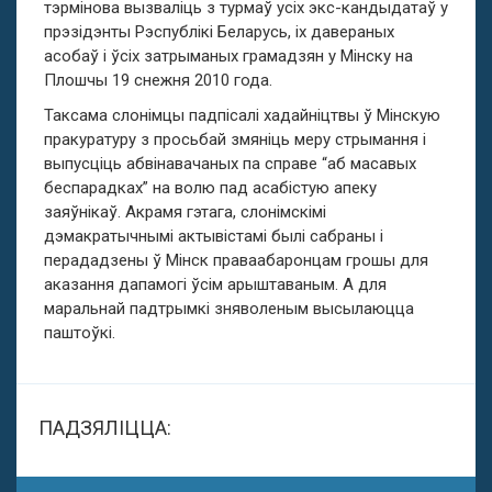
тэрмінова вызваліць з турмаў усіх экс-кандыдатаў у
прэзідэнты Рэспублікі Беларусь, іх давераных
асобаў і ўсіх затрыманых грамадзян у Мінску на
Плошчы 19 снежня 2010 года.
Таксама слонімцы падпісалі хадайніцтвы ў Мінскую
пракуратуру з просьбай змяніць меру стрымання і
выпусціць абвінавачаных па справе “аб масавых
беспарадках” на волю пад асабістую апеку
заяўнікаў. Акрамя гэтага, слонімскімі
дэмакратычнымі актывістамі былі сабраны і
перададзены ў Мінск праваабаронцам грошы для
аказання дапамогі ўсім арыштаваным. А для
маральнай падтрымкі зняволеным высылаюцца
паштоўкі.
ПАДЗЯЛІЦЦА: