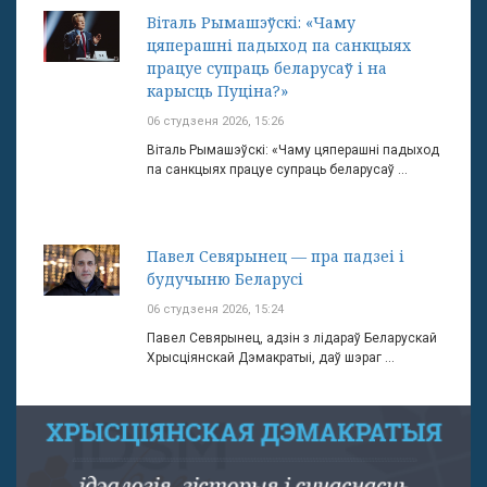
Віталь Рымашэўскі: «Чаму
цяперашні падыход па санкцыях
працуе супраць беларусаў і на
карысць Пуціна?»
06 студзеня 2026, 15:26
Віталь Рымашэўскі: «Чаму цяперашні падыход
па санкцыях працуе супраць беларусаў ...
Павел Севярынец — пра падзеі і
будучыню Беларусі
06 студзеня 2026, 15:24
Павел Севярынец, адзін з лідараў Беларускай
Хрысціянскай Дэмакратыі, даў шэраг ...