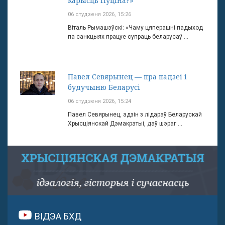
карысць Пуціна?»
06 студзеня 2026, 15:26
Віталь Рымашэўскі: «Чаму цяперашні падыход
па санкцыях працуе супраць беларусаў ...
Павел Севярынец — пра падзеі і
будучыню Беларусі
06 студзеня 2026, 15:24
Павел Севярынец, адзін з лідараў Беларускай
Хрысціянскай Дэмакратыі, даў шэраг ...
ВІДЭА БХД