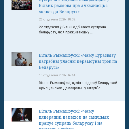
Вільні: размова пра адказнасць і
«ключ да Беларусі»
26 студзеня 2026, 18:32
22 студзеня ў Вільні адбылася сустрэча
беларусаў, якія пражываюць у ...
Віталь Рымашэўскі: «Чаму Еўразвязу
патрэбны ўласны перамоўны трэк па
Беларусі»
13 студзеня 2026, 16:14
Віталь Рымашэўскі, адзін з лідараў Беларускай
Хрысціянскай Дэмакратыі, у інтэрв’ю ...
Віталь Рымашэўскі: «Чаму
цяперашні падыход па санкцыях
працуе супраць беларусаў і на