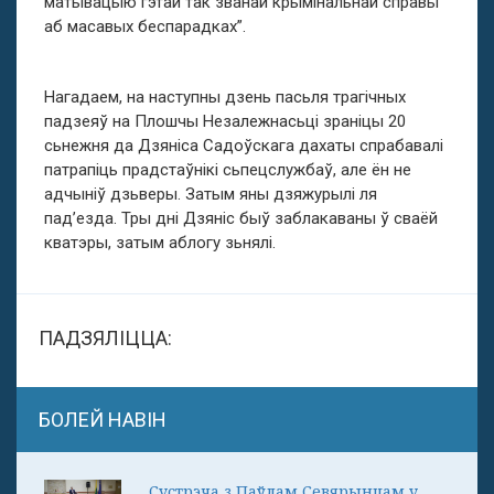
матывацыю гэтай так званай крымінальнай справы
аб масавых беспарадках”.
Нагадаем, на наступны дзень пасьля трагічных
падзеяў на Плошчы Незалежнасьці зраніцы 20
сьнежня да Дзяніса Садоўскага дахаты спрабавалі
патрапіць прадстаўнікі сьпецслужбаў, але ён не
адчыніў дзьверы. Затым яны дзяжурылі ля
пад’езда. Тры дні Дзяніс быў заблакаваны ў сваёй
кватэры, затым аблогу зьнялі.
ПАДЗЯЛІЦЦА:
БОЛЕЙ НАВІН
Сустрэча з Паўлам Севярынцам у