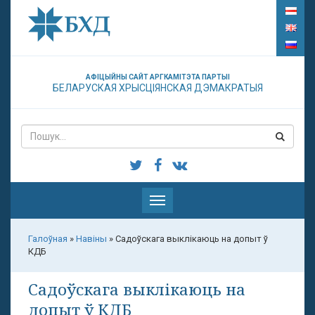
АФІЦЫЙНЫ САЙТ АРГКАМІТЭТА ПАРТЫІ
БЕЛАРУСКАЯ ХРЫСЦІЯНСКАЯ ДЭМАКРАТЫЯ
Паказаць
меню
Галоўная
»
Навіны
»
Садоўскага выклікаюць на допыт ў
КДБ
Садоўскага выклікаюць на
допыт ў КДБ