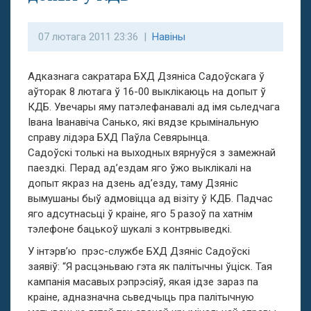
07 лютага 2011 23:36 |
Навіны
Адказнага сакратара БХД Дзяніса Садоўскага ў
аўторак 8 лютага ў 16-00 выклікаюць на допыт ў
КДБ. Увечары яму патэлефанавалі ад імя сьледчага
Івана Іванавіча Санько, які вядзе крымінальную
справу лідэра БХД Паўла Севярынца.
Садоўскі толькі на выходных вярнуўся з замежнай
паездкі. Перад ад’ездам яго ўжо выклікалі на
допыт якраз на дзень ад’езду, таму Дзяніс
вымушаны быў адмовіцца ад візіту ў КДБ. Падчас
яго адсутнасьці ў краіне, яго 5 разоў па хатнім
тэлефоне бацькоў шукалі з контрвыведкі.
У інтэрв’ю прэс-службе БХД Дзяніс Садоўскі
заявіў: “Я расцэньваю гэта як палітычны ўціск. Тая
кампанія масавых рэпрэсіяў, якая ідзе зараз па
краіне, адназначна сьведчыць пра палітычную