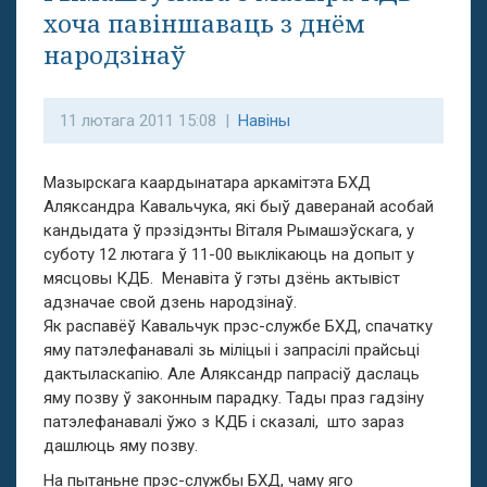
хоча павіншаваць з днём
народзінаў
11 лютага 2011 15:08 |
Навіны
Мазырскага каардынатара аркамітэта БХД
Аляксандра Кавальчука, які быў даверанай асобай
кандыдата ў прэзідэнты Віталя Рымашэўскага, у
суботу 12 лютага ў 11-00 выклікаюць на допыт у
мясцовы КДБ. Менавіта ў гэты дзёнь актывіст
адзначае свой дзень народзінаў.
Як распавёў Кавальчук прэс-службе БХД, спачатку
яму патэлефанавалі зь міліцыі і запрасілі прайсьці
дактыласкапію. Але Аляксандр папрасіў даслаць
яму позву ў законным парадку. Тады праз гадзіну
патэлефанавалі ўжо з КДБ і сказалі, што зараз
дашлюць яму позву.
На пытаньне прэс-службы БХД, чаму яго