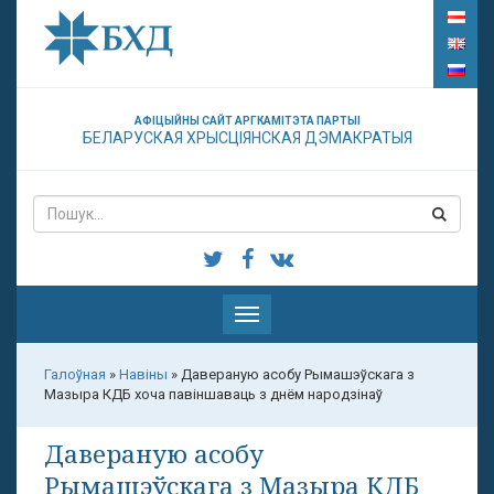
АФІЦЫЙНЫ САЙТ АРГКАМІТЭТА ПАРТЫІ
БЕЛАРУСКАЯ ХРЫСЦІЯНСКАЯ ДЭМАКРАТЫЯ
Паказаць
меню
Галоўная
»
Навіны
»
Давераную асобу Рымашэўскага з
Мазыра КДБ хоча павіншаваць з днём народзінаў
Давераную асобу
Рымашэўскага з Мазыра КДБ