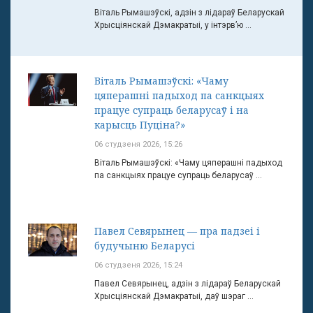
Віталь Рымашэўскі, адзін з лідараў Беларускай
Хрысціянскай Дэмакратыі, у інтэрв’ю ...
Віталь Рымашэўскі: «Чаму
цяперашні падыход па санкцыях
працуе супраць беларусаў і на
карысць Пуціна?»
06 студзеня 2026, 15:26
Віталь Рымашэўскі: «Чаму цяперашні падыход
па санкцыях працуе супраць беларусаў ...
Павел Севярынец — пра падзеі і
будучыню Беларусі
06 студзеня 2026, 15:24
Павел Севярынец, адзін з лідараў Беларускай
Хрысціянскай Дэмакратыі, даў шэраг ...