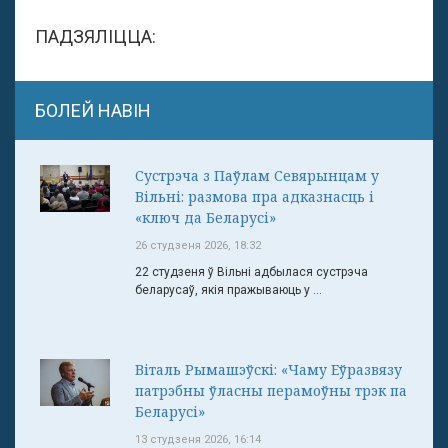
ПАДЗЯЛІЦЦА:
БОЛЕЙ НАВІН
Сустрэча з Паўлам Севярынцам у
Вільні: размова пра адказнасць і
«ключ да Беларусі»
26 студзеня 2026, 18:32
22 студзеня ў Вільні адбылася сустрэча
беларусаў, якія пражываюць у ...
Віталь Рымашэўскі: «Чаму Еўразвязу
патрэбны ўласны перамоўны трэк па
Беларусі»
13 студзеня 2026, 16:14