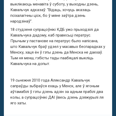
выклікаюць менавіта ў суботу, у выходны дзень,
Кавальчук адказаў: “Відаць, хочуць аказаць
псіхалагічны ціск, бо ў мяне заўтра дзень
народзінаў”.
18 студзеня супрацоўнікі КДБ ужо прыходзілі да
Кавальчука дадому, каб правесьці ператрус.
Прычым у пастанове на ператрус было напісана,
што Кавальчук браў удзел у масавых беспарадках у
Менску, хаця ён ў гэты дзень да Менска не даехаў.
Тым ня менш, гэбісты тады паабяцалі выкліць
Кавальчука на допыт.
19 сьнежня 2010 года Аляксандр Кавальчук
сапраўды зьбіраўся ехаць у Менск, але ў ягоным
аўтамабілі ў гэты дзень адзін за адным прабілі два
колы, а супрацоўнікі ДАІ ўвесь дзень дзяжурылі ля
яго хаты.