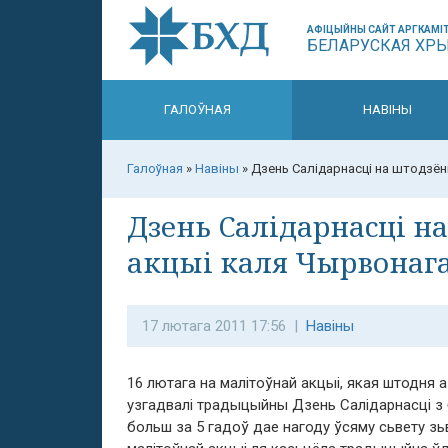
АФІЦЫЙНЫ САЙТ АРГКАМІТ
БЕЛАРУСКАЯ ХР
ГАЛОЎНАЯ
НАВІНЫ
Галоўная
»
Навіны
»
Дзень Салідарнасці на штодзён
Дзень Салідарнасці н
акцыі каля Чырвонага
17 лютага 2011 17:56 |
Навіны
16 лютага на малітоўнай акцыі, якая штодня а
узгадвалі традыцыйны Дзень Салідарнасці з 
больш за 5 гадоў дае нагоду ўсяму сьвету зьв