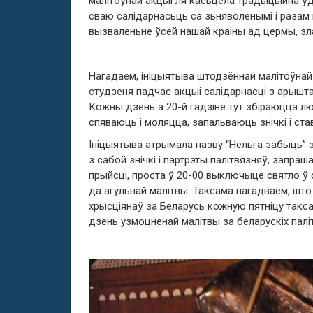
малітоўнай акцыі ля касьцёла традыцыйна ўд
сваю салідарнасьць са зьняволенымі і разам 
вызваленьне ўсёй нашай краіны ад цермы, зла
Нагадаем, ініцыятыва штодзённай малітоўнай 
студзеня падчас акцыі салідарнасці з арышт
Кожны дзень а 20-й гадзіне тут збіраюцца людз
спяваюць і моляцца, запальваюць знічкі і ста
Ініцыятыва атрымала назву “Нельга забыць” з
з сабой знічкі і партрэты палітвязняў, запраш
прыйсці, проста ў 20-00 выключыце святло ў с
да агульнай малітвы. Таксама нагадваем, што
хрысціянаў за Беларусь кожную пятніцу таксам
дзень узмоцненай малітвы за беларускіх палі