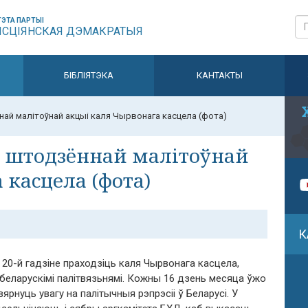
ЭТА ПАРТЫІ
ЫСЦІЯНСКАЯ ДЭМАКРАТЫЯ
БІБЛІЯТЭКА
КАНТАКТЫ
най малітоўнай акцыі каля Чырвонага касцела (фота)
а штодзённай малітоўнай
 касцела (фота)
К
 20-й гадзіне праходзіць каля Чырвонага касцела,
беларускімі палітвязьнямі. Кожны 16 дзень месяца ўжо
ярнуць увагу на палітычныя рэпрэсіі ў Беларусі. У