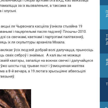
зельнічаюць і сябры аргкамітэта БХД, каб выказаць
памаліцца за іх вызваленьне, а таксама за
 і хлусьні.
П
акцыі ля Чырвонага касцёла ўзнікла стыхійна 19
аванымі і пацярпелымі пасля падзеяў Плошчы-2010.
Т
і са свечкамі, кветкамі і партрэтамі палітвязняў,
Р
вяць іх ля скульптуры арханёла Міхаіла.
Д
аклікае ўсіх людзей добрай волі далучацца, прыносіць
аць сваіх сяброў і знаёмых. А калі вы не можаце
Ф
ваёй кватэры, запаліце на вокнах свечкі і далучайцеся
 ўжо шосты год трывае пост і ўзмоцненая малітва
а а 8-й вечара, а 19 лютага хрысьціяне абвесьцілі
твязьняў.
Т