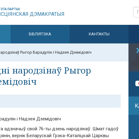
ЭТА ПАРТЫІ
ЫСЦІЯНСКАЯ ДЭМАКРАТЫЯ
БІБЛІЯТЭКА
КАНТАКТЫ
народзінаў Рыгор Барадулін і Надзея Дземідовіч
дні народзінаў Рыгор
емідовіч
К
радулін і Надзея Дземідовіч
та адзначыў свой 76-ты дзень народзінаў. Шмат гадоў
іянін, вернік Беларускай Грэка-Каталіцкай Царквы