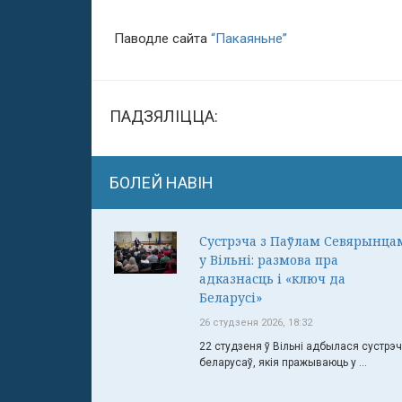
Паводле сайта
“Пакаяньне”
ПАДЗЯЛІЦЦА:
БОЛЕЙ НАВІН
Сустрэча з Паўлам Севярынца
у Вільні: размова пра
адказнасць і «ключ да
Беларусі»
26 студзеня 2026, 18:32
22 студзеня ў Вільні адбылася сустрэ
беларусаў, якія пражываюць у ...