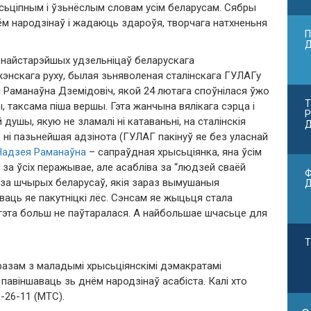
ьціпным і ўзьнёслым словам усім беларусам. Сябры
 народзінаў і жадаюць здароўя, творчага натхненьня
П
 найстарэйшых удзельніцаў беларускага
энскага руху, былая зьняволеная сталінскага ГУЛАГу
 Раманаўна Дземідовіч, якой 24 лютага споўнілася ўжо
Т
, таксама піша вершы. Гэта жанчына вялікага сэрца і
Р
душы, якую не зламалі ні катаваньні, на сталінскія
Д
 ні пазьнейшая адзінота (ГУЛАГ пакінуў яе без уласнай
Надзея Раманаўна
– сапраўдная хрысьціянка, яна ўсім
і за ўсіх перажывае, але асабліва за “людзей сваёй
Ф
 за шчырых беларусаў, якія зараз вымушаныя
ваць яе пакутніцкі лёс. Сэнсам яе жыцьця стала
 гэта больш не паўтаралася. А найбольшае шчасьце для
Т
разам з маладымі хрысьціянскімі дэмакратамі
авіншаваць зь днём народзінаў асабіста. Калі хто
-26-11 (МТС).