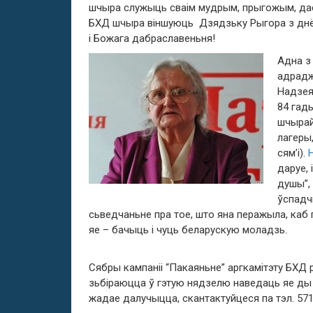
шчыра служыць сваім мудрым, прыгожым, дас
БХД шчыра віншуюць Дзядзьку Рыгора з днём
і Божага дабраславеньня!
Адна з
адрадж
Надзея
84 гады
шчырай 
лагеры,
сям’і).
даруе, 
душы”,
ўспадч
сьведчаньне пра тое, што яна перажыла, каб
яе – бачыць і чуць беларускую моладзь.
Сябры кампаніі “Пакаяньне” аргкамітэту БХД 
зьбіраюцца ў гэтую нядзелю наведаць яе ды п
жадае далучыцца, скантактуйцеся па тэл. 571