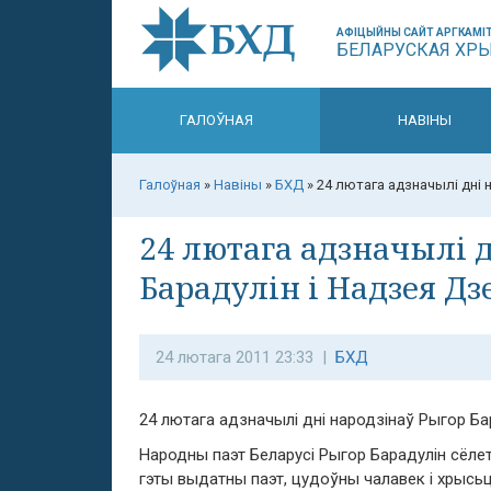
АФІЦЫЙНЫ САЙТ АРГКАМІТ
БЕЛАРУСКАЯ ХР
ГАЛОЎНАЯ
НАВІНЫ
Галоўная
»
Навіны
»
БХД
»
24 лютага адзначылі дні 
24 лютага адзначылі 
Барадулін і Надзея Дз
24 лютага 2011 23:33 |
БХД
24 лютага адзначылі дні народзінаў Рыгор Ба
Народны паэт Беларусі Рыгор Барадулін сёле
гэты выдатны паэт, цудоўны чалавек і хрысьц