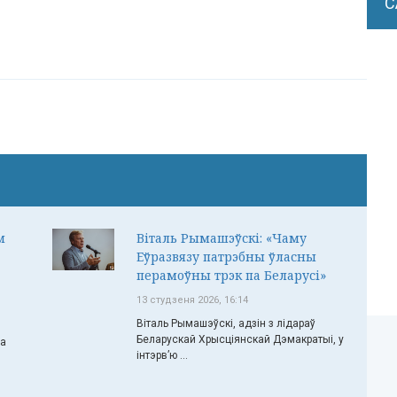
С
м
Віталь Рымашэўскі: «Чаму
Еўразвязу патрэбны ўласны
перамоўны трэк па Беларусі»
13 студзеня 2026, 16:14
Віталь Рымашэўскі, адзін з лідараў
Беларускай Хрысціянскай Дэмакратыі, у
ча
інтэрв’ю ...