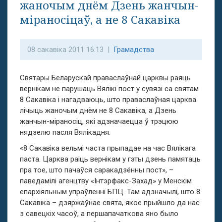
жаночым днём Дзень жанчын-
міраносіцаў, а не 8 Сакавіка
08 сакавіка 2011 16:13 |
Грамадства
Святары Беларускай праваслаўнай царквы раяць
вернікам не парушаць Вялікі пост у сувязі са святам
8 Сакавіка і нагадваюць, што праваслаўная царква
лічыць жаночым днём не 8 Сакавіка, а Дзень
жанчын-міраносіц, які адзначаецца ў трэцюю
нядзелю пасля Вялікадня.
«8 Сакавіка вельмі часта прыпадае на час Вялікага
паста. Царква раіць вернікам у гэты дзень памятаць
пра тое, што пачаўся саракадзённы пост», –
паведамілі агенцтву «Інтэрфакс-Захад» у Менскім
епархіяльным упраўленні БПЦ. Там адзначылі, што 8
Сакавіка – дзяржаўнае свята, якое прыйшло да нас
з савецкіх часоў, а першапачаткова яно было