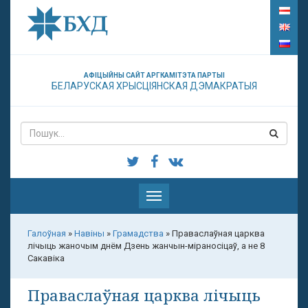
АФІЦЫЙНЫ САЙТ АРГКАМІТЭТА ПАРТЫІ
БЕЛАРУСКАЯ ХРЫСЦІЯНСКАЯ ДЭМАКРАТЫЯ
Паказаць
меню
Галоўная
»
Навіны
»
Грамадства
»
Праваслаўная царква
лічыць жаночым днём Дзень жанчын-міраносіцаў, а не 8
Сакавіка
Праваслаўная царква лічыць