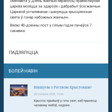
«Менавіта ў Дзень жанчын-міраносіц праваслаўная
царква моліцца за здароўе і дабрабыт ўсіх жанчын.
Царквой усталяванае і шануецца хрысціянскае
свята ў гонар набожных жанчын».
Вялікі 40-дзённы пост у гэтым годзе пачаўся 7
сакавіка.
ПАДЗЯЛІЦЦА:
БОЛЕЙ НАВІН
Віншуем з Раством Хрыстовым!
25 снежня 2025, 15:26
Хрыстос прыйшоў у гэты свет, каб прынесці
чалавеку любоў, надзею ...