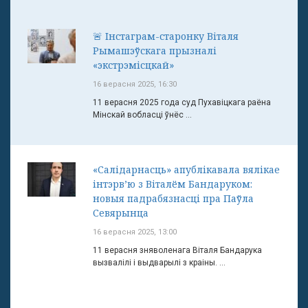
🚨 Інстаграм-старонку Віталя
Рымашэўскага прызналі
«экстрэмісцкай»
16 верасня 2025, 16:30
11 верасня 2025 года суд Пухавіцкага раёна
Мінскай вобласці ўнёс ...
«Салідарнасць» апублікавала вялікае
інтэрв’ю з Віталём Бандаруком:
новыя падрабязнасці пра Паўла
Севярынца
16 верасня 2025, 13:00
11 верасня зняволенага Віталя Бандарука
вызвалілі і выдварылі з краіны. ...