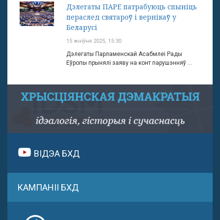
Дэлегаты ПАРЕ патрабуюць спыніць
пераслед святароў і вернікаў у
Беларусі
15 жніўня 2025, 15:30
Дэлегаты Парламенскай Асабмлеі Рады
Еўропы прынялі заяву на конт парушэнняў ...
ВІДЭА БХД
КАМПАНІІ БХД