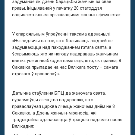
задуманае як дзень барацьбы жанчын за свае
правы, ініцыяванай у пачатку 20 стагоддзя
сацыялістычнымі арганізацыямі жанчын-феміністак.
У епархіяльным ўпраўленні таксама адзначылі:
«Нягледзячы на тое, што большасць людзей не
задумваюцца над паходжаннем гэтага свята, а
ўспрымаюць яго як нагоду падараваць жанчынам
кветкі, усё ж неабходна памятаць, што, як правіла, 8
Сакавіка прыпадае на час Вялікага посту – самага
строгага ў праваслаўі».
Датычна стаўлення БПЦ да жаночага свята,
суразмоўцы агенцтва падкрэслілі, што
праваслаўная царква лічыць жаночым днём не 8
Сакавіка, а Дзень жанчын-міраносіц, які
традыцыйна адзначаецца ў трэцюю нядзелю пасля
Вялікадня: