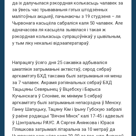
да іх далучылася рэкордная колькасьць чалавек за
за ўвесь час трываваньня гэтых штодзённых
малітоўных акцыяў, пачынаючы з 19 студзеня – ля
Чырвонага касьцёла сабраліся каля 50 чалавек. Але
адначасова ля касьцёла зьявілася і такая ж
рэкордная колькасьць супрацоўнікаў у цывільным,
у тым ліку некалькі відэааператараў.
Напрацягу ўсяго дня 25 сакавіка адбываліся
шматлікія затрыманьні актвістаў, сярод сябраў
аргкамітэту БХД таксама былі затрыманыя ня менш
за 7 чалавек. Акрамя рэгіянальных сябраў БХД
Тацьцяны Севярынец ў Віцебску і Барыса
Кучынскага ў Слоніме, як мінімум 5 сябраў
аргкамітэту былі затрыманыя непасрэдна ў Менску.
Ганну Шапуцьку, Тацяну Кім і Ірыну Губскую забралі
ў раёне рэдакцыі “Вячэні Мінск” калі 17-45 і адвезьлі
ў Цэнтральны РАУС. А Сяргея Анянкова і Юрася
Пляшкова затрымалі літаральна за 10 метраў да