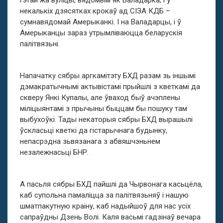
гэтай жа вуліцы, вядомым як Валадарка, і ў
некалькіх дзясятках крокаў ад СІЗА КДБ –
сумнавядомай Амерыканкі. І на Валадарцы, і ў
Амерыканцы зараз утрымліваюцца беларускія
палітвязьні.
Напачатку сябры аргкамітэту БХД разам зь іншымі
дэмакратычнымі актывістамі прыйшлі з кветкамі да
скверу Янкі Купалы, але ўваход быў ачэплены
міліцыянтамі з прычыны быццам бы пошуку там
выбухоўкі. Тады некаторыя сябры БХД вырашылі
ўскласьці кветкі да гістарычнага будынку,
непасрэдна зьвязанага з абвяшчэньнем
незалежнасьці БНР.
А пасьля сябры БХД пайшлі да Чырвонага касьцёла,
каб супольна памаліцца за палітвязьняў і нашую
шматпакутную краіну, каб надыйшоў для нас усіх
сапраўдны Дзень Волі. Каля васьмі гадзінаў вечара