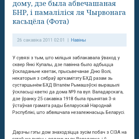
дому, дзе была абвечашаная
БНР, і памаліліся ля Чырвонага
касьцёла (Фота)
26 сакавіка 2011 02:01 |
Навіны
У сувязі з тым, што міліцыя заблакавала ўваход у
сквер Янкі Купалы, дзе павінна было адбыцца
ўскладаньне кветак, прысьвечанае Дню Волі,
некаторыя з сябраў аргкамітэту БХД разам зь
сустаршынём БХД Віталём Рымашэўскі вырашылі
ўскласьці кветкі да дома №9 па вул. Валадарскага,
дзе ўранку 25 сакавіка 1918 была прынятая 3-я
ўстаўная грамата рады Беларускай Народнай
Рэспублікі, што абвяшчала незалежнасьць Беларусі.
Дарэчы гэты дом знаходзіцца зусім побач з СІЗА на