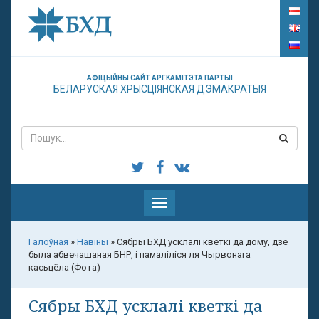
АФІЦЫЙНЫ САЙТ АРГКАМІТЭТА ПАРТЫІ
БЕЛАРУСКАЯ ХРЫСЦІЯНСКАЯ ДЭМАКРАТЫЯ
Паказаць
меню
Галоўная
»
Навіны
»
Cябры БХД усклалі кветкі да дому, дзе
была абвечашаная БНР, і памаліліся ля Чырвонага
касьцёла (Фота)
Cябры БХД усклалі кветкі да