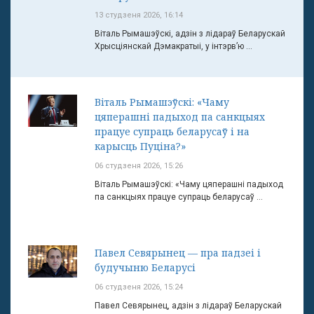
13 студзеня 2026, 16:14
Віталь Рымашэўскі, адзін з лідараў Беларускай
Хрысціянскай Дэмакратыі, у інтэрв’ю ...
Віталь Рымашэўскі: «Чаму
цяперашні падыход па санкцыях
працуе супраць беларусаў і на
карысць Пуціна?»
06 студзеня 2026, 15:26
Віталь Рымашэўскі: «Чаму цяперашні падыход
па санкцыях працуе супраць беларусаў ...
Павел Севярынец — пра падзеі і
будучыню Беларусі
06 студзеня 2026, 15:24
Павел Севярынец, адзін з лідараў Беларускай