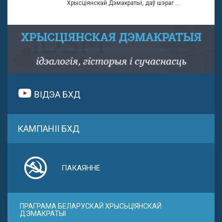
Хрысціянскай Дэмакратыі, даў шэраг ...
ВІДЭА БХД
КАМПАНІІ БХД
ПАКАЯННЕ
ПРАГРАМА БЕЛАРУСКАЙ ХРЫСЬЦІЯНСКАЙ
ДЭМАКРАТЫІ