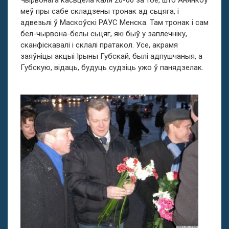
Чырвонага касьцёла каля 20-00 за тое, што Анянкоў
меў пры сабе складзены тронак ад сьцяга, і
адвезьлі ў Маскоўскі РАУС Менска. Там тронак і сам
бел-чырвона-белы сьцяг, які быў у заплечніку,
сканфіскавалі і склалі пратакол. Усе, акрамя
заяўніцы акцыі Ірыны Губскай, былі адпушчаныя, а
Губскую, відаць, будуць судзіць ужо ў панядзелак.