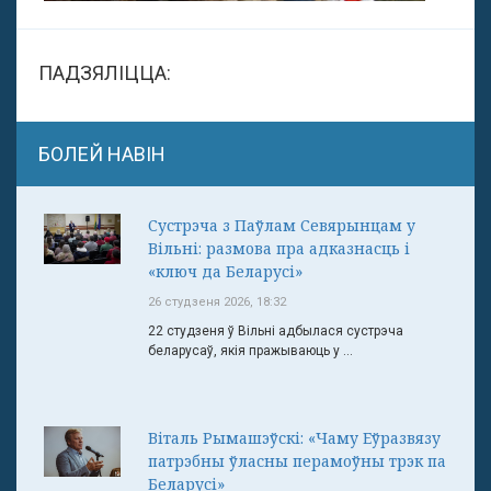
ПАДЗЯЛІЦЦА:
БОЛЕЙ НАВІН
Сустрэча з Паўлам Севярынцам у
Вільні: размова пра адказнасць і
«ключ да Беларусі»
26 студзеня 2026, 18:32
22 студзеня ў Вільні адбылася сустрэча
беларусаў, якія пражываюць у ...
Віталь Рымашэўскі: «Чаму Еўразвязу
патрэбны ўласны перамоўны трэк па
Беларусі»