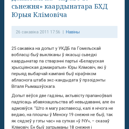
сьнежня» каардынатара БХД
Юрыя Клімовіча
26 сакавіка 2011 17:56 |
Навіны
25 сакавіка на допыт у УКДБ па Гомельскай
вобласці быў выкліканы ў якасьці сьведкі
каардынатар па стварэнні партыі «Беларуская
хрысціянская дэмакратыя» Юры Клімовіч, які ў
перыяд выбарчай кампаніі быў кіраўніком
абласнога штаба экс-кандыдата ў прэзідэнты
Віталя Рымашэўскага.
Допыт вёўся две гадзіны, актывісту прапаноўвалі
падпісаць абавязацельства аб невыдаванні, але ён
адмовіўся.
“Што я магу распавесці, калі я нічога не
ведаю, на плошчы ў Менску 19 снежня не быў, так
як сядзеў у гэты час« на сутках »ў ІЧУ», – сказаў
Клімовіч.
Ён быў затрыманы 18 снежня і