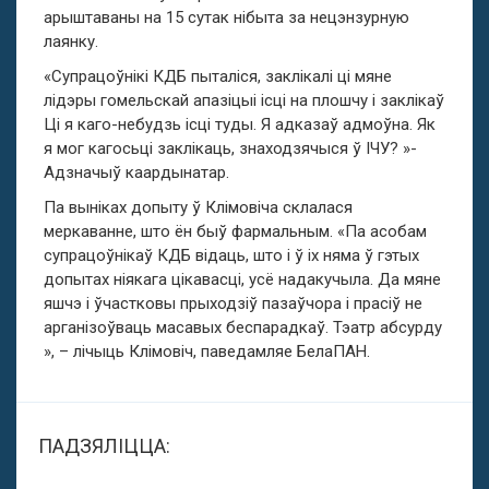
арыштаваны на 15 сутак нібыта за нецэнзурную
лаянку.
«Супрацоўнікі КДБ пыталіся, заклікалі ці мяне
лідэры гомельскай апазіцыі ісці на плошчу і заклікаў
Ці я каго-небудзь ісці туды.
Я адказаў адмоўна.
Як
я мог кагосьці заклікаць, знаходзячыся ў ІЧУ? »-
Адзначыў каардынатар.
Па выніках допыту ў Клімовіча склалася
меркаванне, што ён быў фармальным.
«Па асобам
супрацоўнікаў КДБ відаць, што і ў іх няма ў гэтых
допытах ніякага цікавасці, усё надакучыла.
Да мяне
яшчэ і ўчастковы прыходзіў пазаўчора і прасіў не
арганізоўваць масавых беспарадкаў.
Тэатр абсурду
», – лічыць Клімовіч, паведамляе БелаПАН.
ПАДЗЯЛІЦЦА: