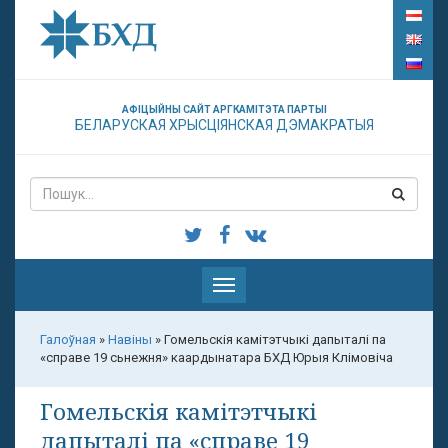
АФІЦЫЙНЫ САЙТ АРГКАМІТЭТА ПАРТЫІ
БЕЛАРУСКАЯ ХРЫСЦІЯНСКАЯ ДЭМАКРАТЫЯ
Паказаць
меню
Галоўная
»
Навіны
»
Гомельскія камітэтчыкі дапыталі па
«справе 19 сьнежня» каардынатара БХД Юрыя Клімовіча
Гомельскія камітэтчыкі
дапыталі па «справе 19