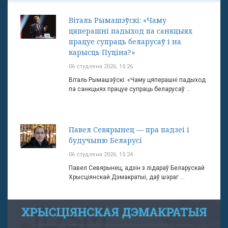
Віталь Рымашэўскі: «Чаму
цяперашні падыход па санкцыях
працуе супраць беларусаў і на
карысць Пуціна?»
06 студзеня 2026, 15:26
Віталь Рымашэўскі: «Чаму цяперашні падыход
па санкцыях працуе супраць беларусаў ...
Павел Севярынец — пра падзеі і
будучыню Беларусі
06 студзеня 2026, 15:24
Павел Севярынец, адзін з лідараў Беларускай
Хрысціянскай Дэмакратыі, даў шэраг ...