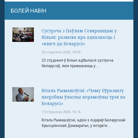
БОЛЕЙ НАВІН
Сустрэча з Паўлам Севярынцам у
Вільні: размова пра адказнасць і
«ключ да Беларусі»
26 студзеня 2026, 18:32
22 студзеня ў Вільні адбылася сустрэча
беларусаў, якія пражываюць у ...
Віталь Рымашэўскі: «Чаму Еўразвязу
патрэбны ўласны перамоўны трэк па
Беларусі»
13 студзеня 2026, 16:14
Віталь Рымашэўскі, адзін з лідараў Беларускай
Хрысціянскай Дэмакратыі, у інтэрв’ю ...