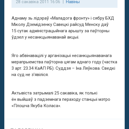
28 сакавіка 2011 16:06 |
Навіны
Аднаму зь лідэраў «Маладога фронту» і сябру БХД
Міколу Дземідзенку Савецкі райсуд Менску даў
15 сутак адміністрацыйнага арышту за паўторны
ўдзел у несанкцыянаванай акцыі.
Яго абвінавацілі у арганізацыі несанкцыянаванага
мерапрыемства паўторна цягам аднаго году (частка
3 арт. 23.34 КаАП РБ). Суддзя – Іна Ляўкова. Сведкі
на суд не з’явіліся.
Актывіста затрымалі 25 сакавіка, як толькі
ён выйшаў з падземнага пераходу станцыі мэтро
«Плошча Якуба Коласа».