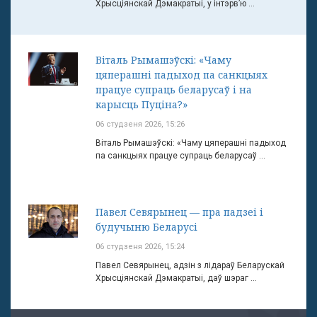
Хрысціянскай Дэмакратыі, у інтэрв’ю ...
Віталь Рымашэўскі: «Чаму
цяперашні падыход па санкцыях
працуе супраць беларусаў і на
карысць Пуціна?»
06 студзеня 2026, 15:26
Віталь Рымашэўскі: «Чаму цяперашні падыход
па санкцыях працуе супраць беларусаў ...
Павел Севярынец — пра падзеі і
будучыню Беларусі
06 студзеня 2026, 15:24
Павел Севярынец, адзін з лідараў Беларускай
Хрысціянскай Дэмакратыі, даў шэраг ...