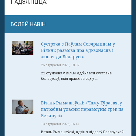
ПАДЗЯЛІЦЦА:
БОЛЕЙ НАВІН
Сустрэча з Паўлам Севярынцам у
Вільні: размова пра адказнасць і
«ключ да Беларусі»
26 студзеня 2026, 18:32
22 студзеня ў Вільні адбылася сустрэча
беларусаў, якія пражываюць у ...
Віталь Рымашэўскі: «Чаму Еўразвязу
патрэбны ўласны перамоўны трэк па
Беларусі»
13 студзеня 2026, 16:14
Віталь Рымашэўскі, адзін з лідараў Беларускай