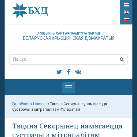
АФІЦЫЙНЫ САЙТ АРГКАМІТЭТА ПАРТЫІ
БЕЛАРУСКАЯ ХРЫСЦІЯНСКАЯ ДЭМАКРАТЫЯ
Паказаць
меню
Галоўная
»
Навіны
»
Тацяна Севярынец намагаецца
сустрэчы з мітрапалітам Філарэтам
Тацяна Севярынец намагаецца
сустрэчы з мітрапалітам