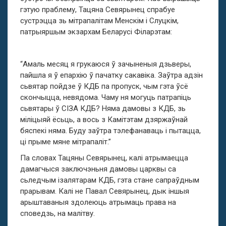
гэтую праблему, Тацяна Севярынец спрабуе
сустрэцца зь мітрапалітам Менскім і Слуцкім,
патрыяршым экзархам Беларусі Філарэтам:
“Амаль месяц я грукаюся ў зачыненыя дзьверы,
пайшла я ў епархію ў пачатку сакавіка. Заўтра адзін
сьвятар пойдзе ў КДБ па пропуск, чым гэта ўсё
скончыцца, невядома. Чаму ня могуць патрапіць
сьвятары ў СІЗА КДБ? Няма дамовы з КДБ, зь
міліцыяй ёсьць, а вось з Камітэтам дзяржаўнай
бяспекі няма. Буду заўтра тэлефанаваць і пытацца,
ці прыме мяне мітрапаліт.”
Па словах Тацяны Севярынец, калі атрымаецца
дамагчыся заключэньня дамовы царквы са
сьледчым ізалятарам КДБ, гэта стане сапраўдным
прарывам. Калі не Павал Севярынец, дык іншыя
арыштаваныя здолеюць атрымаць права на
споведзь, на малітву.