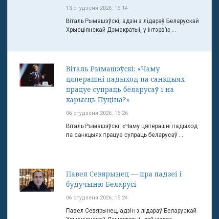
13 студзеня 2026, 16:14
Віталь Рымашэўскі, адзін з лідараў Беларускай
Хрысціянскай Дэмакратыі, у інтэрв’ю ...
Віталь Рымашэўскі: «Чаму
цяперашні падыход па санкцыях
працуе супраць беларусаў і на
карысць Пуціна?»
06 студзеня 2026, 15:26
Віталь Рымашэўскі: «Чаму цяперашні падыход
па санкцыях працуе супраць беларусаў ...
Павел Севярынец — пра падзеі і
будучыню Беларусі
06 студзеня 2026, 15:24
Павел Севярынец, адзін з лідараў Беларускай