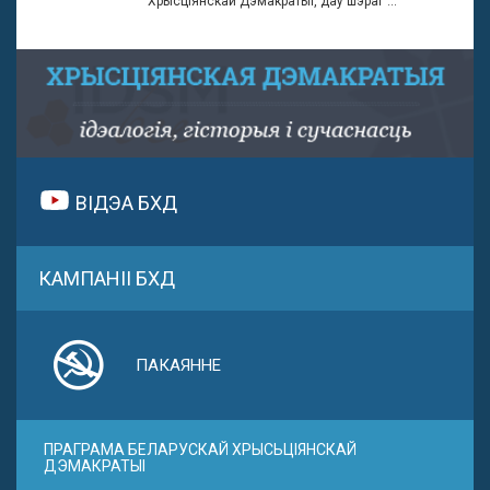
Хрысціянскай Дэмакратыі, даў шэраг ...
ВІДЭА БХД
КАМПАНІІ БХД
ПАКАЯННЕ
ПРАГРАМА БЕЛАРУСКАЙ ХРЫСЬЦІЯНСКАЙ
ДЭМАКРАТЫІ