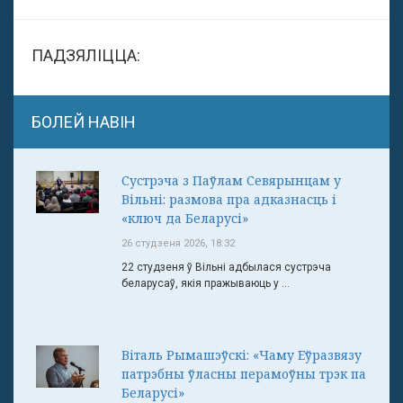
ПАДЗЯЛІЦЦА:
БОЛЕЙ НАВІН
Сустрэча з Паўлам Севярынцам у
Вільні: размова пра адказнасць і
«ключ да Беларусі»
26 студзеня 2026, 18:32
22 студзеня ў Вільні адбылася сустрэча
беларусаў, якія пражываюць у ...
Віталь Рымашэўскі: «Чаму Еўразвязу
патрэбны ўласны перамоўны трэк па
Беларусі»