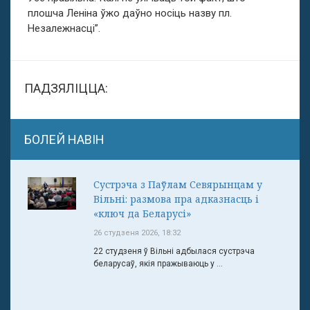
плошча Леніна ўжо даўно носіць назву пл.
Незалежнасці”.
ПАДЗЯЛІЦЦА:
БОЛЕЙ НАВІН
Сустрэча з Паўлам Севярынцам у
Вільні: размова пра адказнасць і
«ключ да Беларусі»
26 студзеня 2026, 18:32
22 студзеня ў Вільні адбылася сустрэча
беларусаў, якія пражываюць у ...