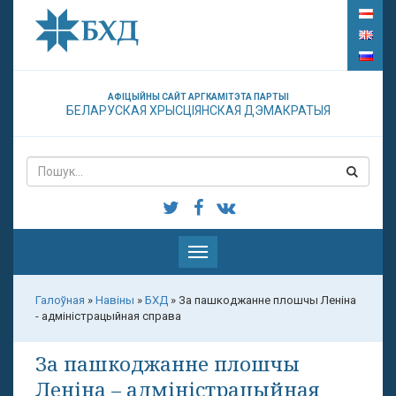
АФІЦЫЙНЫ САЙТ АРГКАМІТЭТА ПАРТЫІ
БЕЛАРУСКАЯ ХРЫСЦІЯНСКАЯ ДЭМАКРАТЫЯ
Паказаць
меню
Галоўная
»
Навіны
»
БХД
»
За пашкоджанне плошчы Леніна
- адміністрацыйная справа
За пашкоджанне плошчы
Леніна – адміністрацыйная