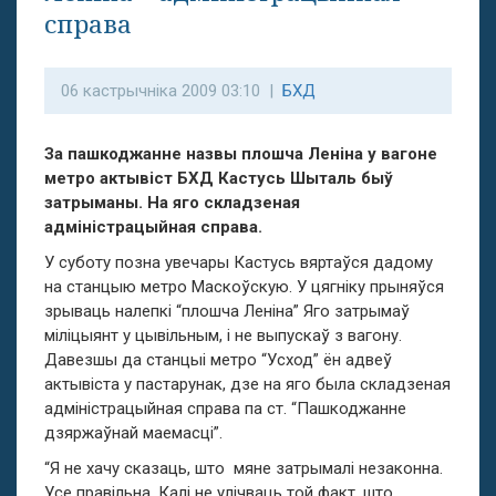
справа
06 кастрычніка 2009 03:10 |
БХД
За пашкоджанне назвы плошча Леніна у вагоне
метро актывіст БХД Кастусь Шыталь быў
затрыманы. На яго складзеная
адміністрацыйная справа.
У суботу позна увечары Кастусь вяртаўся дадому
на станцыю метро Маскоўскую. У цягніку прыняўся
зрываць налепкі “плошча Леніна” Яго затрымаў
міліцыянт у цывільным, і не выпускаў з вагону.
Давезшы да станцыі метро “Усход” ён адвеў
актывіста у пастарунак, дзе на яго была складзеная
адміністрацыйная справа па ст. “Пашкоджанне
дзяржаўнай маемасці”.
“Я не хачу сказаць, што мяне затрымалі незаконна.
Усе правільна. Калі не улічваць той факт, што