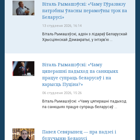
Віталь Рымашэўскі: «Чаму Еўразвязу
патрэбны ўласны перамоўны трэк па
Беларусі»
13 студзеня 2026, 16:14
Віталь Рымашэўскі, адзін з лідараў Беларускай
Хрысціянскай Дэмакратыі, у інтэрв’ю ...
Віталь Рымашэўскі: «Чаму
цяперашні падыход па санкцыях
працуе супраць беларусаў і на
карысць Пуціна?»
06 студзеня 2026, 15:26
Віталь Рымашэўскі: «Чаму цяперашні падыход
па санкцыях працуе супраць беларусаў ...
Павел Севярынец — пра падзеі і
будучыню Беларусі