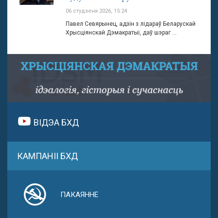
06 студзеня 2026, 15:24
Павел Севярынец, адзін з лідараў Беларускай
Хрысціянскай Дэмакратыі, даў шэраг ...
ВІДЭА БХД
КАМПАНІІ БХД
ПАКАЯННЕ