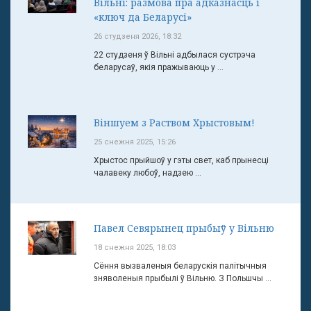
Вільні: размова пра адказнасць і
«ключ да Беларусі»
26 студзеня 2026, 18:32
22 студзеня ў Вільні адбылася сустрэча
беларусаў, якія пражываюць у ...
Віншуем з Раством Хрыстовым!
25 снежня 2025, 15:26
Хрыстос прыйшоў у гэты свет, каб прынесці
чалавеку любоў, надзею ...
Павел Севярынец прыбыў у Вільню
18 снежня 2025, 18:03
Сёння вызваленыя беларускія палітычныя
зняволеныя прыбылі ў Вільню. З Польшчы ...