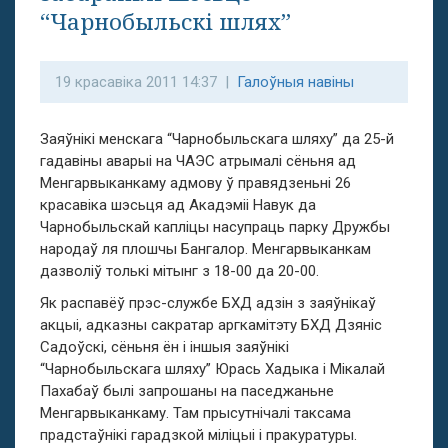
“Чарнобыльскі шлях”
19 красавіка 2011 14:37 |
Галоўныя навіны
Заяўнікі менскага “Чарнобыльскага шляху” да 25-й
гадавіны аварыі на ЧАЭС атрымалі сёньня ад
Менгарвыканкаму адмову ў правядзеньні 26
красавіка шэсьця ад Акадэміі Навук да
Чарнобыльскай капліцы насупраць парку Дружбы
народаў ля плошчы Бангалор. Менгарвыканкам
дазволіў толькі мітынг з 18-00 да 20-00.
Як распавёў прэс-службе БХД адзін з заяўнікаў
акцыі, адказны сакратар аргкамітэту БХД Дзяніс
Садоўскі, сёньня ён і іншыя заяўнікі
“Чарнобыльскага шляху” Юрась Хадыка і Мікалай
Пахабаў былі запрошаны на паседжаньне
Менгарвыканкаму. Там прысутнічалі таксама
прадстаўнікі гарадзкой міліцыі і пракуратуры.