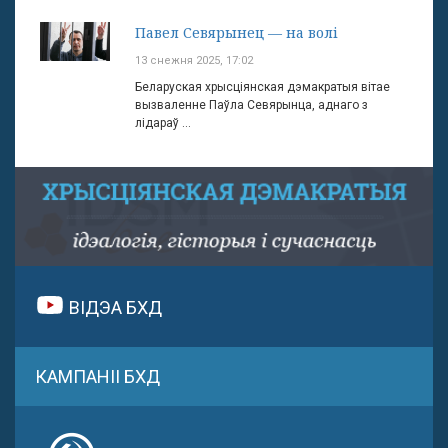
Павел Севярынец — на волі
13 снежня 2025, 17:02
Беларуская хрысціянская дэмакратыя вітае
вызваленне Паўла Севярынца, аднаго з
лідараў ...
ВІДЭА БХД
КАМПАНІІ БХД