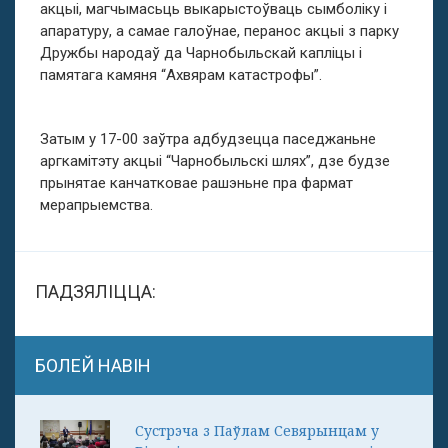
акцыі, магчымасьць выкарыстоўваць сымболіку і
апаратуру, а самае галоўнае, перанос акцыі з парку
Дружбы народаў да Чарнобыльскай капліцы і
памятага камяня “Ахвярам катастрофы”.
Затым у 17-00 заўтра адбудзецца паседжаньне
аргкамітэту акцыі “Чарнобыльскі шлях”, дзе будзе
прынятае канчатковае рашэньне пра фармат
мерапрыемства.
ПАДЗЯЛІЦЦА:
БОЛЕЙ НАВІН
Сустрэча з Паўлам Севярынцам у