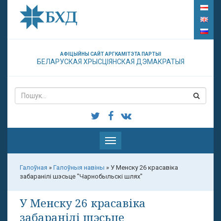
АФІЦЫЙНЫ САЙТ АРГКАМІТЭТА ПАРТЫІ
БЕЛАРУСКАЯ ХРЫСЦІЯНСКАЯ ДЭМАКРАТЫЯ
Паказаць
меню
Галоўная
»
Галоўныя навіны
»
У Менску 26 красавіка
забаранілі шэсьце "Чарнобыльскі шлях"
У Менску 26 красавіка
забаранілі шэсьце