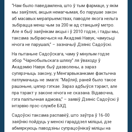
“Нам было паведамлена, што ў тым фармаце, у якім
мы заяўлялі, акцыя немагчымая, бо парушае закон
аб масавых мерапрыемствах, паводле якога нельга
зьбірацца менш чым за 200 м ад станцыяў метро.
Але я быў заяўнікам акцыі і ў 2010 годзе, і тады мы,
таксама зьбіраючыся на Акадэміі Навук, чамусьці
нічога не парушалі,” – зазначыў Дзяніс Садоўскі.
На пытаньне Садоўскага, чаму ў мінулым годзе
збор “Чарнобыльскага шляху” ля ўваходу ў
Акадэмію Навук быў дазволены, а зараз
супярэчыць закону, у Менгарвыканкаме фактычна
патлумачыць не змаглі: “Маўляў, раней было такое
рашэньне, цяпер гэткае. Зараз адбыўся тэракт, але
пра тэракт у законе нічога не сказана. Відавочна,
гэта палітычная адмова,” – заявіў Дзяніс Садоўскі ў
інтэрвію прэс-службе БХД.
Садоўскі таксама распавёў, што заўтра ў 16-00
заяўнікі пойдуць у менскі гараддзел міліцыі, дзе
абмяркуюць паводзіны супрацоўнікаў міліцы на