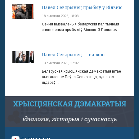
Павел Севярынец прыбыў у Вільню
18 снежня 2025, 18:03
Сёння вызваленыя беларускія палітычныя
зняволеныя прыбылі ў Вільню. З Польшчы ...
Павел Севярынец — на волі
13 снежня 2025, 17:02
Беларуская хрысціянская дэмакратыя вітае
вызваленне Паўла Севярынца, аднаго з
лідараў ...