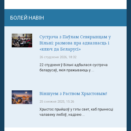
БОЛЕЙ НАВІН
Сустрэча з Паўлам Севярынцам у
Вільні: размова пра адказнасць і
«ключ да Беларусі»
26 студзеня 2026, 18:32
22 студзеня ў Вільні адбылася сустрэча
беларусаў, якія пражываюць у ...
Віншуем з Раством Хрыстовым!
25 снежня 2025, 15:26
Хрыстос прыйшоў у гэты свет, каб прынесці
чалавеку любоў, надзею ...