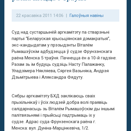
22 красавіка 2011 14:06 |
Галоўныя навіны
Суд над сустаршынёй аргкамітэту па стварэньні
партыі “Беларуская хрысьціянская дэмакратыя”,
экс-кандыдатам у прэзыдэнты Віталём
Рымашэўскім адбудзецца ў судзе Фрунзэнскага
раёна Менска 5 траўня. Пачнецца ён а 10-й гадзіне.
Разам зь ім будуць судзіць Насту Палажанку,
Уладзімера Някляева, Сяргея Вазьняка, Андрэя
Дзьмітрыева і Аляксандра Фядуту.
Сябры аргкамітэту БХД заклікаюць сваіх
прыхільнікаў і ўсіх людзей добра волі праявіць
салідарнасьць зь Віталём Рымашэўскім ды іншымі
палітвязьнямі і прыйсьці падтрымаць іх у
судзе. Адрас суда Фрунзенскага раёна г.
Менска: вул. Дуніна-Марцінкевіча, 1/2.