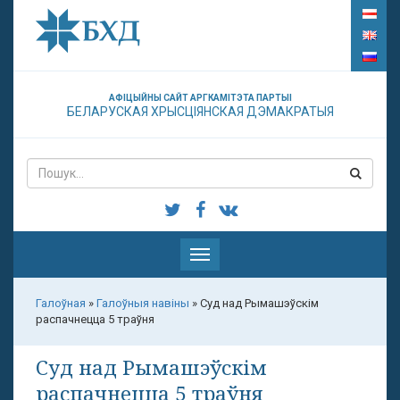
АФІЦЫЙНЫ САЙТ АРГКАМІТЭТА ПАРТЫІ
БЕЛАРУСКАЯ ХРЫСЦІЯНСКАЯ ДЭМАКРАТЫЯ
Паказаць
меню
Галоўная
»
Галоўныя навіны
»
Суд над Рымашэўскім
распачнецца 5 траўня
Суд над Рымашэўскім
распачнецца 5 траўня