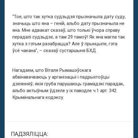
“Тое, што так хутка судзьдзя прызначыла дату суду,
значыць што яна – геній, альбо дату прызначыла не
яна. Мне адвакат сказаў, што толькі ўчора справу
перадалі судзьдзе, а там 29 тамоў! Як яна магла так
хутка з гэтым разабрацца? Але ў прынцыпе, гэта
ўсё чакана”, – сказаў сустаршыня БХД.
Нагадаем, што Віталя Рымашэўскага
абвінавачваюць у арганізацыі і падрыхтоўцы
дзеянняў, якія груба парушаюць грамадзкі парадак,
альбо актыўным ўдзеле у іх паводле ч.1 арт. 342
Крымінальнага кодэксу.
ПАДЗЯЛІЦЦА: