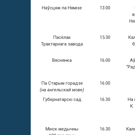
Наўсцяж па Нямізе
13.00
в
Ня
Пасёлак
15.30
Кал
Трактарнага завода
б
Вяснянка
16.00
Аў
“Ра
Па Старым горадзе
16.00
(на ангельскай мове)
Губернатарскі сад
16.30
На 
К.
Мінск медычны
16.30
Каля