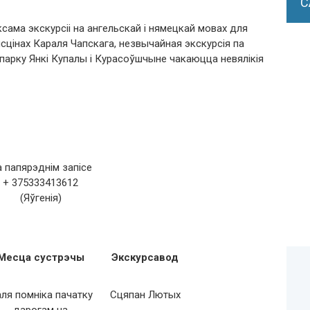
С
сама экскурсіі на ангельскай і нямецкай мовах для
сцінах Караля Чапскага, незвычайная экскурсія па
 парку Янкі Купалы і Курасоўшчыне чакаюцца невялікія
 папярэднім запісе
+ 375333413612
(Яўгенія)
Месца сустрэчы
Экскурсавод
ля помніка пачатку
Сцяпан Лютых