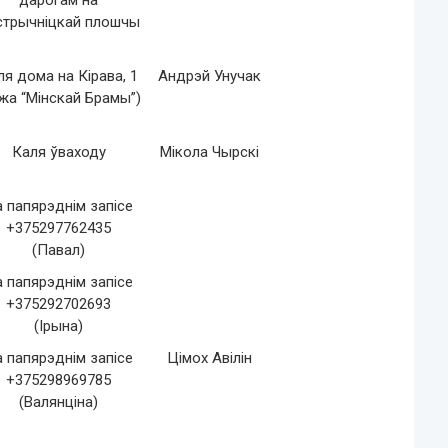
дарогам на
стрычніцкай плошчы
ля дома на Кірава, 1
Андрэй Унучак
жа “Мінскай Брамы”)
Каля ўваходу
Мікола Чырскі
 папярэднім запісе
+375297762435
(Павал)
 папярэднім запісе
+375292702693
(Ірына)
 папярэднім запісе
Цімох Авілін
+375298969785
(Валянціна)