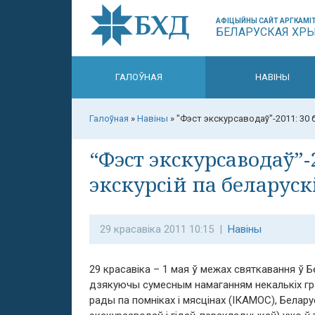
АФІЦЫЙНЫ САЙТ АРГКАМІТ
БЕЛАРУСКАЯ ХР
ГАЛОЎНАЯ
НАВІНЫ
Галоўная
»
Навіны
»
"Фэст экскурсаводаў"-2011: 30 
“Фэст экскурсаводаў”-
экскурсій па беларуск
29 красавіка 2011 10:15 |
Навіны
29 красавіка – 1 мая ў межах святкавання ў Б
дзякуючы сумесным намаганням некалькіх гра
рады па помніках і мясцінах (ІКАМОС), Белар