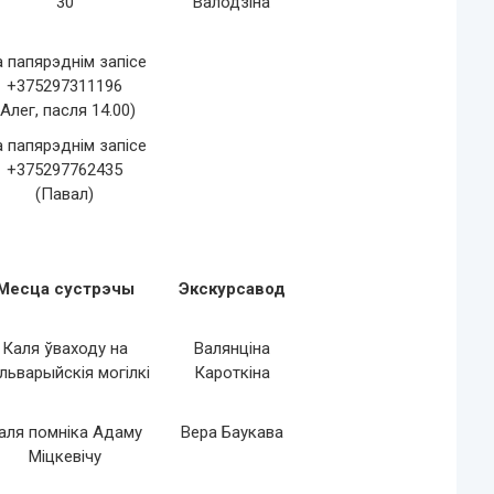
30
Валодзіна
 папярэднім запісе
+375297311196
(Алег, пасля 14.00)
 папярэднім запісе
+375297762435
(Павал)
Месца сустрэчы
Экскурсавод
Каля ўваходу на
Валянціна
льварыйскія могілкі
Кароткіна
аля помніка Адаму
Вера Баукава
Міцкевічу