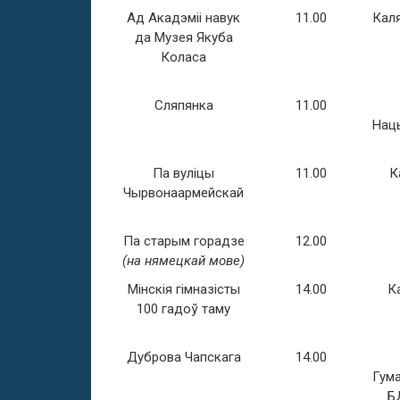
Ад Акадэміі навук
11.00
Кал
да Музея Якуба
Коласа
Сляпянка
11.00
Нац
Па вуліцы
11.00
К
Чырвонаармейскай
Па старым горадзе
12.00
(на нямецкай мове)
Мінскія гімназісты
14.00
К
100 гадоў таму
Дуброва Чапскага
14.00
Гума
Б