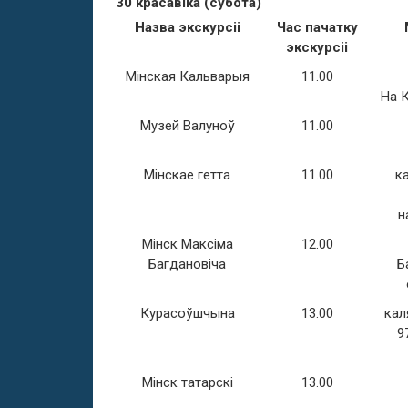
30 красавіка (субота)
Назва экскурсіі
Час пачатку
экскурсіі
Мінская Кальварыя
11.00
На К
Музей Валуноў
11.00
Мінскае гетта
11.00
ка
н
Мінск Максіма
12.00
Багдановіча
Б
Курасоўшчына
13.00
кал
9
Мінск татарскі
13.00