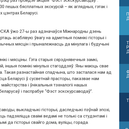
трэці раз пройдзе акцыя “Фэст эскскурсаводаў”.
 пешых бясплатных экскурсій – як аглядных, гэтак і
х цэнтрах Беларусі.
П
ЮНЭСКА ўжо 27-ы раз адзначаўся Міжнародны дзень
ртаць асаблівую ўвагу на адметныя помнікі гісторыі і
Т
рычных мясцін і прыналежнасць да мінулага і будучыні
Р
Д
ікі і мясціны. Гэта старыя сярэднявечныя замкі,
ій, іншыя помнікі мінулых стагоддзяў. Яны маюць свае
Ф
ца. Такая разнастайная спадчына, што засталася нам ад
ца Беларусі ў сусветнай прасторы, паказвае нам
майстэрства і ўнікальныя тэхналогіі нашых
беларусаў і паспрабуе “Фэст эскскурсаводаў”.
Т
саводы, выкладчыкі гісторыі, даследчыкі пэўнай эпохі,
ь падзяліцца сваімі ведамі не толькі са студэнтамі і
ымі да гісторыі свайго дома, вуліцы, горада.