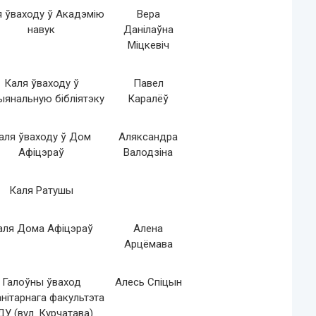
я ўваходу ў Акадэмію
Вера
навук
Данілаўна
Міцкевіч
Каля ўваходу ў
Павел
ыянальную бібліятэку
Каралёў
аля ўваходу ў Дом
Аляксандра
Афіцэраў
Валодзіна
Каля Ратушы
аля Дома Афіцэраў
Алена
Арцёмава
Галоўны ўваход
Алесь Спіцын
нітарнага факультэта
ДУ (вул. Курчатава)