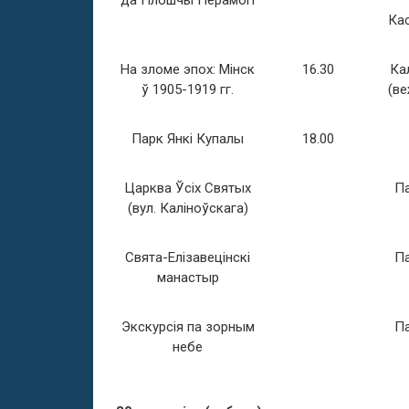
да Плошчы Перамогі
Ка
На зломе эпох: Мінск
16.30
Ка
ў 1905-1919 гг.
(ве
Парк Янкі Купалы
18.00
Царква Ўсіх Святых
Па
(вул. Каліноўскага)
Свята-Елізавецінскі
Па
манастыр
Экскурсія па зорным
Па
небе