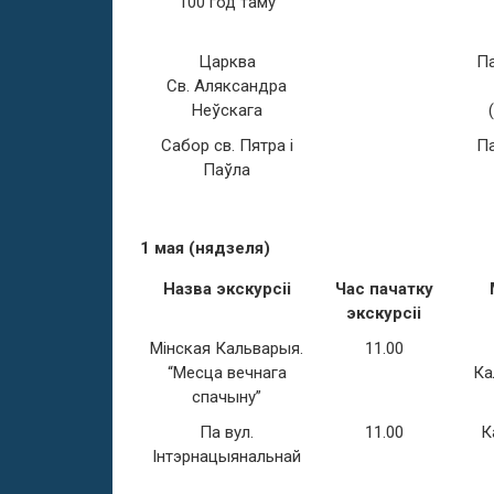
100 год таму
Царква
Па
Св. Аляксандра
Неўскага
Сабор св. Пятра і
Па
Паўла
1 мая (нядзеля)
Назва экскурсіі
Час пачатку
экскурсіі
Мінская Кальварыя.
11.00
“Месца вечнага
Ка
спачыну”
Па вул.
11.00
К
Інтэрнацыянальнай