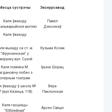
Месца сустрэчы
Экскурсавод
Каля ўваходу
Павел
альварыйскія могілкі
Дзюсекаў
Каля ўваходу
ля выхаду са ст. м.
Кузьма Козак
“Фрунзенская” у
акірунку вул. Сухой
Каля помніка М.
Ірына Шорац
агдановічу побач з
оперным тэатрам
я ўваходу ў школу №
Вера
7 (вул.Казінца, 118)
Паклонская
Каля гасцініцы
Арсен Сівіцкі
“Юбілейная”