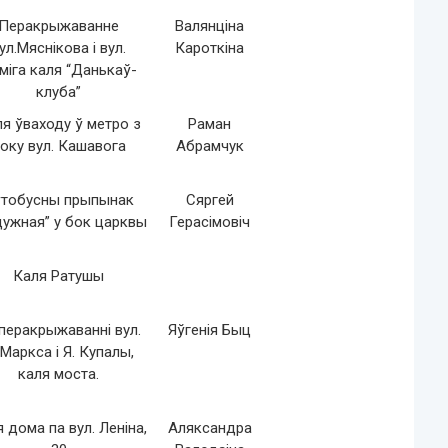
Перакрыжаванне
Валянціна
ул.Мяснікова i вул.
Кароткіна
мiга каля “Данькаў-
клуба”
я ўваходу ў метро з
Раман
оку вул. Кашавога
Абрамчук
тобусны прыпынак
Сяргей
дужная” у бок царквы
Герасімовіч
Каля Ратушы
перакрыжаванні вул.
Яўгенія Быц
 Маркса і Я. Купалы,
каля моста.
 дома па вул. Леніна,
Аляксандра