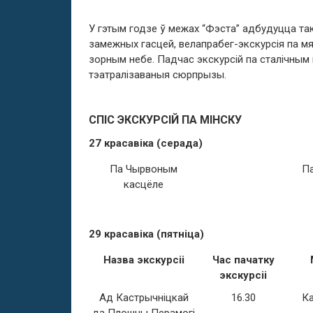
У гэтым годзе ў межах “Фэста” адбудуцца так
замежных гасцей, велапрабег-экскурсія па мя
зорным небе. Падчас экскурсій па сталічным
тэатралізаваныя сюрпрызы.
СПІС ЭКСКУРСІЙ ПА МІНСКУ
27 красавіка (серада)
Па Чырвоным
Па
касцёле
29 красавіка (пятніца)
Назва экскурсіі
Час пачатку
экскурсіі
Ад Кастрычніцкай
16.30
Ка