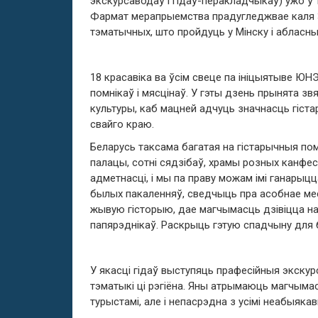
экскурсаводаў і гідаў-перакладчыкаў) ужо ў 
Фармат мерапрыемства прадугледжвае каля 30
тэматычных, што пройдуць у Мінску і абласны
18 красавіка ва ўсім свеце па ініцыятыве 
помнікаў і мясцінаў. У гэты дзень прынята звя
культуры, каб мацней адчуць значнасць гіста
свайго краю.
Беларусь таксама багатая на гістарычныя помн
палацы, сотні сядзібаў, храмы розных канфес
адметнасці, і мы па праву можам імі ганарыц
былых пакаленняў, сведчыць пра асобнае мес
жывую гісторыю, дае магчымасць дзівіцца на 
папярэднікаў. Раскрыць гэтую спадчыну для 
У якасці гідаў выступяць прафесійныя экскур
тэматыкі ці рэгіёна. Яны атрымаюць магчымасц
турыстамі, але і непасрэдна з усімі неабыякав