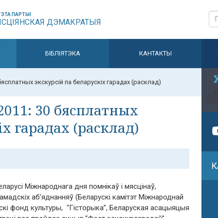
ЭТА ПАРТЫІ
ЫСЦІЯНСКАЯ ДЭМАКРАТЫЯ
БІБЛІЯТЭКА
КАНТАКТЫ
бясплатных экскурсій па беларускіх гарадах (расклад)
2011: 30 бясплатных
іх гарадах (расклад)
К
еларусі Міжнароднага дня помнікаў і мясцінаў,
мадскіх аб’яднанняў (Беларускі камітэт Міжнароднай
ускi фонд культуры, “Гісторыка”, Беларуская асацыяцыя