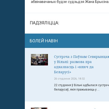
абвінавачаных будзе судзьдзя Жана Брысіна
ПАДЗЯЛІЦЦА:
БОЛЕЙ НАВІН
Сустрэча з Паўлам Севярынца
у Вільні: размова пра
адказнасць і «ключ да
Беларусі»
26 студзеня 2026, 18:32
22 студзеня ў Вільні адбылася сустрэ
беларусаў, якія пражываюць у ...