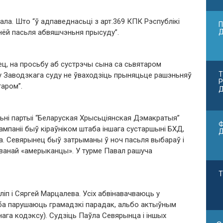
зала. Што “ў адпаведнасьці з арт.369 КПК Рэспублікі
П
нёй пасьля абвяшчэньня прысуду”.
ец, на просьбу аб сустрэчы сына са сьвятаром
Т
у Заводзкага суду не ўваходзіць прыняцьце рашэньняў
Р
таром”.
Д
ньні партыі “Беларуская Хрысьціянская Дэмакратыя”
Ф
мпаніі быў кіраўніком штаба іншага сустаршыні БХД,
а. Севярынец быў затрыманы ў ноч пасьля выбараў і
званай «амерыканцы». У турме Павал рашуча
Т
іп і Сяргей Марцалева. Усіх абвінавачваюць у
руба парушаюць грамадзкі парадак, альбо актыўным
нага кодэксу). Судзіць Паўла Севярынца і іншых