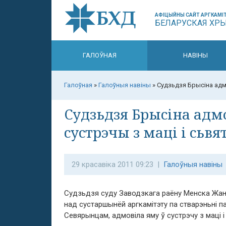
АФІЦЫЙНЫ САЙТ АРГКАМІТ
БЕЛАРУСКАЯ ХР
ГАЛОЎНАЯ
НАВІНЫ
Галоўная
»
Галоўныя навіны
»
Судзьдзя Брысіна адм
Судзьдзя Брысіна адм
сустрэчы з маці і сьв
29 красавіка 2011 09:23 |
Галоўныя навіны
Судзьдзя суду Заводзкага раёну Менска Жана
над сустаршынёй аргкамітэту па стварэньні 
Севярынцам, адмовіла яму ў сустрэчу з маці і