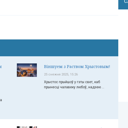
С
.
м
Віншуем з Раством Хрыстовым!
25 снежня 2025, 15:26
Хрыстос прыйшоў у гэты свет, каб
прынесці чалавеку любоў, надзею ...
ча