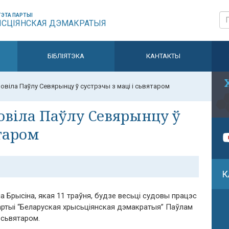
ЭТА ПАРТЫІ
ЫСЦІЯНСКАЯ ДЭМАКРАТЫЯ
БІБЛІЯТЭКА
КАНТАКТЫ
овіла Паўлу Севярынцу ў сустрэчы з маці і сьвятаром
овіла Паўлу Севярынцу ў
ятаром
К
 Брысіна, якая 11 траўня, будзе весьці судовы працэс
партыі “Беларуская хрысьціянская дэмакратыя” Паўлам
 сьвятаром.