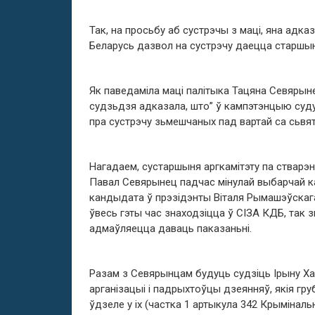
Так, на просьбу аб сустрэчы з маці, яна адка
Беларусь дазвол на сустрэчу даецца старшы
Як паведаміла маці палітыка Тацяна Севярын
судзьдзя адказала, што” ў кампэтэнцыю суд
пра сустрэчу зьмешчаных пад вартай са сьвя
Нагадаем, сустаршыня аргкамітэту па стварэ
Павал Севярынец падчас мінулай выбарчай ка
кандыдата ў прэзідэнты Віталя Рымашэўскаг
ўвесь гэты час знаходзіцца ў СІЗА КДБ, так 
адмаўляецца даваць паказаньні.
Разам з Севярынцам будуць судзіць Ірыну Хал
арганізацыі і падрыхтоўцы дзеянняў, якія г
ўдзеле у іх (частка 1 артыкула 342 Крыміналь