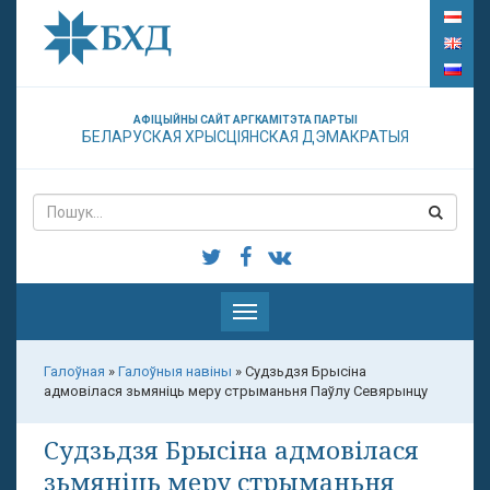
АФІЦЫЙНЫ САЙТ АРГКАМІТЭТА ПАРТЫІ
БЕЛАРУСКАЯ ХРЫСЦІЯНСКАЯ ДЭМАКРАТЫЯ
Паказаць
меню
Галоўная
»
Галоўныя навіны
»
Судзьдзя Брысіна
адмовілася зьмяніць меру стрыманьня Паўлу Севярынцу
Судзьдзя Брысіна адмовілася
зьмяніць меру стрыманьня