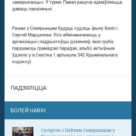
«амерыканцы». У турме Павал рашуча адмаўляецца
даваць паказаньні.
Разам з Севярынцам будуць судзіць Ірыну Халіп і
Сяргей Марцалева. Усіх абвінавачваюць у
арганізацыі і падрыхтоўцы дзеянняў, якія груба
парушаюць грамадзкі парадак, альбо актыўным
ўдзеле у іх (частка 1 артыкула 342 Крымінальнага
кодэксу).
ПАДЗЯЛІЦЦА:
БОЛЕЙ НАВІН
Сустрэча з Паўлам Севярынцам у