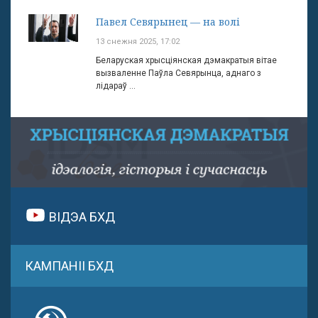
Павел Севярынец — на волі
13 снежня 2025, 17:02
Беларуская хрысціянская дэмакратыя вітае
вызваленне Паўла Севярынца, аднаго з
лідараў ...
ВІДЭА БХД
КАМПАНІІ БХД