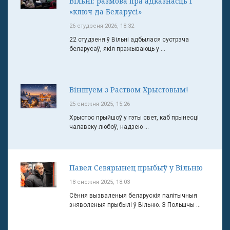
Вільні: размова пра адказнасць і
«ключ да Беларусі»
26 студзеня 2026, 18:32
22 студзеня ў Вільні адбылася сустрэча
беларусаў, якія пражываюць у ...
Віншуем з Раством Хрыстовым!
25 снежня 2025, 15:26
Хрыстос прыйшоў у гэты свет, каб прынесці
чалавеку любоў, надзею ...
Павел Севярынец прыбыў у Вільню
18 снежня 2025, 18:03
Сёння вызваленыя беларускія палітычныя
зняволеныя прыбылі ў Вільню. З Польшчы ...