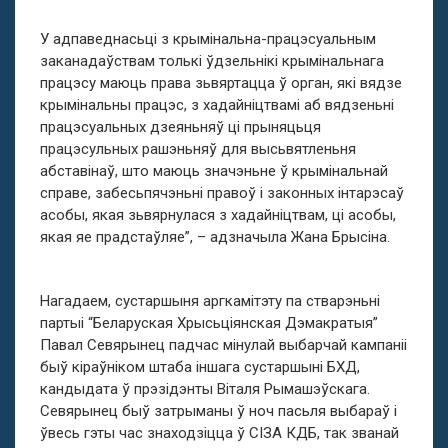
У адпаведнасьці з крымінальна-працэсуальным
заканадаўствам толькі ўдзельнікі крымінальнага
працэсу маюць права зьвяртацца ў орган, які вядзе
крымінальны працэс, з хадайніцтвамі аб вядзеньні
працэсуальных дзеяньняў ці прыняцьця
працэсульных рашэньняў для высьвятленьня
абставінаў, што маюць значэньне ў крымінальнай
справе, забесьпячэньні правоў і законных інтарэсаў
асобы, якая зьвярнулася з хадайніцтвам, ці асобы,
якая яе прадстаўляе”, – адзначыла Жана Брысіна.
Нагадаем, сустаршыня аргкамітэту па стварэньні
партыі “Беларуская Хрысьціянская Дэмакратыя”
Павал Севярынец падчас мінулай выбарчай кампаніі
быў кіраўніком штаба іншага сустаршыні БХД,
кандыдата ў прэзідэнты Віталя Рымашэўскага.
Севярынец быў затрыманы ў ноч пасьля выбараў і
ўвесь гэты час знаходзіцца ў СІЗА КДБ, так званай