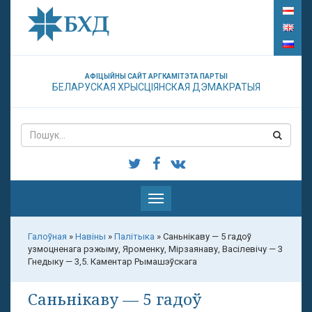
АФІЦЫЙНЫ САЙТ АРГКАМІТЭТА ПАРТЫІ
БЕЛАРУСКАЯ ХРЫСЦІЯНСКАЯ ДЭМАКРАТЫЯ
Паказаць
меню
Галоўная
»
Навіны
»
Палітыка
»
Саньнікаву — 5 гадоў
узмоцненага рэжыму, Яроменку, Мірзаянаву, Васілевічу — 3
Гнедыку — 3,5. Каментар Рымашэўскага
Саньнікаву — 5 гадоў