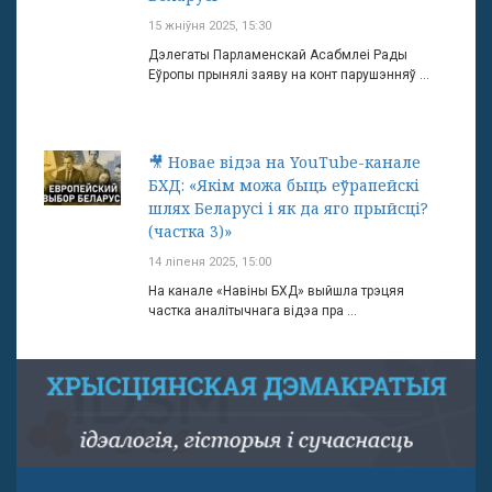
15 жніўня 2025, 15:30
Дэлегаты Парламенскай Асабмлеі Рады
Еўропы прынялі заяву на конт парушэнняў ...
🎥 Новае відэа на YouTube-канале
БХД: «Якім можа быць еўрапейскі
шлях Беларусі і як да яго прыйсці?
(частка 3)»
14 ліпеня 2025, 15:00
На канале «Навіны БХД» выйшла трэцяя
частка аналітычнага відэа пра ...