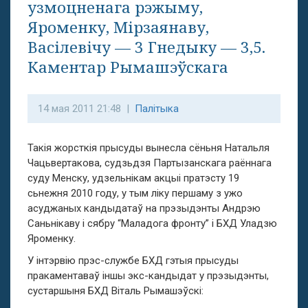
узмоцненага рэжыму,
Яроменку, Мірзаянаву,
Васілевічу — 3 Гнедыку — 3,5.
Каментар Рымашэўскага
14 мая 2011 21:48 |
Палітыка
Такія жорсткія прысуды вынесла сёньня Натальля
Чацьвертакова, судзьдзя Партызанскага раённага
суду Менску, удзельнікам акцыі пратэсту 19
сьнежня 2010 году, у тым ліку першаму з ужо
асуджаных кандыдатаў на прэзыдэнты Андрэю
Саньнікаву і сябру “Маладога фронту” і БХД Уладзю
Яроменку.
У інтэрвію прэс-службе БХД гэтыя прысуды
пракаментаваў іншы экс-кандыдат у прэзыдэнты,
сустаршыня БХД Віталь Рымашэўскі: