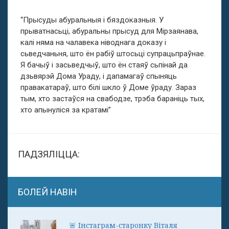
“Прысуды абуральныя і бяздоказныя. У
прыватнасьці, абуральны прысуд для Мірзаянава,
калі няма на чалавека ніводнага доказу і
сьведчаньня, што ён рабіў штосьці супрацьпраўнае.
Я бачыў і засьведчыў, што ён стаяў сьпінай да
дзьвярэй Дома Ураду, і дапамагаў спыняць
правакатараў, што білі шкло ў Доме ўраду. Зараз
тым, хто застаўся на свабодзе, трэба бараніць тых,
хто апынуліся за кратамі”
ПАДЗЯЛІЦЦА:
БОЛЕЙ НАВІН
🚨 Інстаграм-старонку Віталя