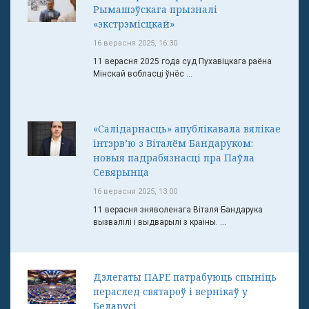
Рымашэўскага прызналі
«экстрэмісцкай»
16 верасня 2025, 16:30
11 верасня 2025 года суд Пухавіцкага раёна
Мінскай вобласці ўнёс ...
«Салідарнасць» апублікавала вялікае
інтэрв’ю з Віталём Бандаруком:
новыя падрабязнасці пра Паўла
Севярынца
16 верасня 2025, 13:00
11 верасня зняволенага Віталя Бандарука
вызвалілі і выдварылі з краіны. ...
Дэлегаты ПАРЕ патрабуюць спыніць
пераслед святароў і вернікаў у
Беларусі