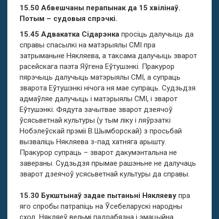
15.50 Абвешчаны перапынак да 15 хвілінаў.
Потым – судовыя спрэчкі.
15.45 Адвакатка Сідарэнка
просіць далучыць да
справы спасылкі на матэрыялы СМІ пра
затрыманьне Някляева, а таксама далучыць зварот
расейскага паэта Яўгена Еўтушэнкі. Пракурор
пярэчыць далучыць матэрыялы СМІ, а супраць
зварота Еўтушэнкі нічога ня мае супраць. Судзьдзя
адмаўляе далучыць і матэрыялы СМІ, і зварот
Еўтушэнкі. Фядута зачытвае зварот дзеячоў
ўсясьветнай культуры (у тым ліку і ляўрэаткі
Нобэлеўскай прэміі В.Шымборскай) з просьбай
вызваліць Някляева з-пад хатняга арышту.
Пракурор супраць – зварот дакумэнтальна не
завераны. Судзьдзя прымае рашэньне не далучаць
зварот дзеячоў усясьветнай культуры да справы.
15.30 Букштынаў задае пытаньні Някляеву
пра
яго спробы патрапіць на Ўсебеларускі народны
сход. Някляеў вельмі падрабязна і эмацыйна