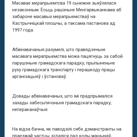
Масавае мерапрыемтсва 19 сьнежня зьяўлялася
незаконным. Ёсьць рашэньне Менгарвыканкама аб
забароне масавых мерапрыемстваў на
Кастрычніцкай плошчы, а таксама пастанова ад
1997 года.
Абвінавачаныя разумелі, што правядзеньне
масавага мерапрыемства можа пацягнуць за сабой
парушэньне грамадскага парадку, прыпыненьне
руху грамадскага транспарту і перашкоду працы
арганізацыяў і ўстановаў.
Довады абвінавачаных, што імі прадпрымаліся
захады забесьпячэньня грамадскага парадку,
непераканаўчыя
На відэа бачна, як паводзілі сябе дэманстранты на
праезжай частцы, кідаліся пад колы машынаў,