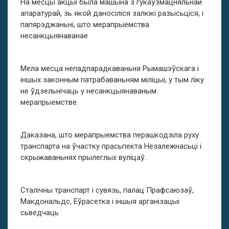
На месцы акцыі была машына з гукаўзмацняльнай
апаратурай, зь якой даносіліся залкікі разысьціся, і
папярэджаньні, што мерапрыемства
несанкцыянаванае
Мела месца непадпарадкаваньня Рымашэўскага і
іншых законным патрабаваньням міліцыі, у тым ліку
не ўдзельнічаць у несанкцыянаваным
мерапрыемстве.
Даказана, што мерапрыемства перашкодзіла руху
транспарта на ўчастку прасьпекта Незалежнасьці і
скрыжаваньнях прылеглых вуліцаў.
Сталічны транспарт і сувязь, палац Прафсаюзаў,
Макдональдс, Еўрасетка і іншыя арганізацыі
сьведчаць