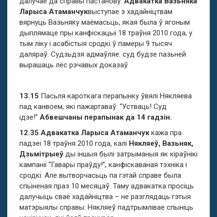
далучае да справы пастанову.
Адвакатка Вазьняка
Ларыса Атаманчук
выступае з хадайніцтвам
вярнуць Вазьняку маёмасьць, якая была ў ягоным
дыплямаце пры канфіскацыі 18 траўня 2010 года, у
тым ліку і асабістыя сродкі ў памеры 9 тысяч
даляраў. Судзьдзя адмаўляе: суд будзе пазьней
вырашаць лёс рэчавых доказаў
13.15
Пасьля кароткага перапынку ўвялі Някляева
пад канвоем, які пажартаваў: “Устваць! Суд
ідзе!”
Абвешчаны перапынак да 14 гадзін.
12.35
Адвакатка Ларыса Атаманчук
кажа пра
падзеі 18 траўня 2010 года, калі
Някляеў, Вазьняк,
Дзьмітрыеў
ды іншыя былі затрыманыя як кіраўнікі
кампаніі “Гавары праўду!”, канфіскаваная тэхніка і
сродкі. Але вытворчасьць па гэтай справе была
спыненая праз 10 месяцаў. Таму адвакатка просіць
далучыць сваё хадайніцтва – не разглядаць гэтыя
матэрыялы справы. Някляеў падтрымлівае спыніць