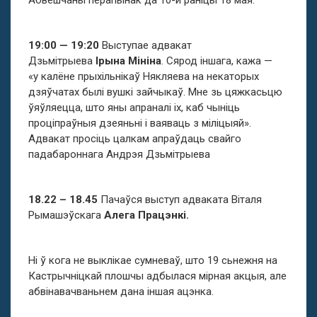
Абвешчаны перапынак да 10-й раніцы 18 мая.
19:00 — 19:20
Выступае адвакат
Дзьмітрыева
Ірына Мініна
. Сярод іншага, кажа —
«у калёне прыхільнікаў Някляева на некаторых
дзяўчатах былі вушкі зайчыкаў. Мне зь цяжкасьцю
ўяўляецца, што яны апраналі іх, каб чыніць
проціпраўныя дзеяньні і ваяваць з міліцыяй».
Адвакат просіць цалкам апраўдаць свайго
падабароннага Андрэя Дзьмітрыева
18.22 – 18.45
Пачаўся выступ адваката Віталя
Рымашэўскага
Алега Працэнкі.
Ні ў кога не выклікае сумневаў, што 19 сьнежня на
Кастрычніцкай плошчы адбылася мірная акцыя, але
абвінавачваньнем дана іншая ацэнка.