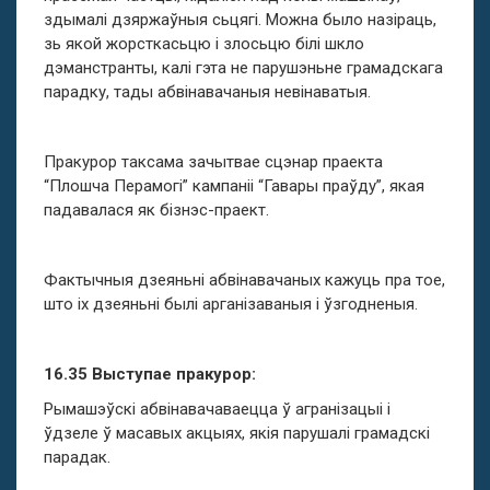
здымалі дзяржаўныя сьцягі. Можна было назіраць,
зь якой жорсткасьцю і злосьцю білі шкло
дэманстранты, калі гэта не парушэньне грамадскага
парадку, тады абвінавачаныя невінаватыя.
Пракурор таксама зачытвае сцэнар праекта
“Плошча Перамогі” кампаніі “Гавары праўду”, якая
падавалася як бізнэс-праект.
Фактычныя дзеяньні абвінавачаных кажуць пра тое,
што іх дзеяньні былі арганізаваныя і ўзгодненыя.
16.35 Выступае пракурор:
Рымашэўскі абвінавачаваецца ў агранізацыі і
ўдзеле ў масавых акцыях, якія парушалі грамадскі
парадак.