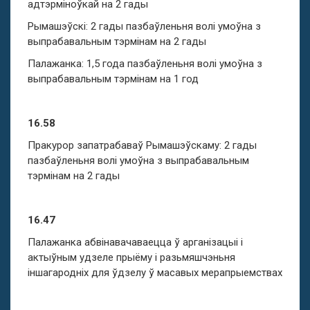
адтэрміноўкай на 2 гады
Рымашэўскі: 2 гады пазбаўленьня волі умоўна з
выпрабавальным тэрмінам на 2 гады
Палажанка: 1,5 года пазбаўленьня волі умоўна з
выпрабавальным тэрмінам на 1 год
16.58
Пракурор запатрабаваў Рымашэўскаму: 2 гады
пазбаўленьня волі умоўна з выпрабавальным
тэрмінам на 2 гады
16.47
Палажанка абвінавачаваецца ў арганізацыі і
актыўным удзеле прыёму і разьмяшчэньня
іншагародніх для ўдзелу ў масавых мерапрыемствах