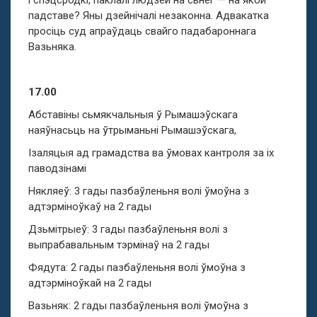
і спэцсродкі, паклалі людзей на сьнег — на якой
падставе? Яны дзейнічалі незаконна. Адвакатка
просіць суд апраўдаць свайго падабароннага
Вазьняка.
17.00
Абставіны сьмякчальныя ў Рымашэўскага
наяўнасьць на ўтрыманьні Рымашэўскага,
Ізаляцыя ад грамадства ва ўмовах кантроля за іх
паводзінамі
Някляеў: 3 гады пазбаўленьня волі ўмоўна з
адтэрміноўкаў на 2 гады
Дзьмітрыеў: 3 гады пазбаўленьня волі з
выпрабавальным тэрмінаў на 2 гады
Фядута: 2 гады пазбаўленьня волі ўмоўна з
адтэрміноўкай на 2 гады
Вазьняк: 2 гады пазбаўленьня волі ўмоўна з