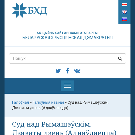
АФІЦЫЙНЫ САЙТ АРГКАМІТЭТА ПАРТЫІ
БЕЛАРУСКАЯ ХРЫСЦІЯНСКАЯ ДЭМАКРАТЫЯ
Паказаць
меню
Галоўная
»
Галоўныя навіны
»
Суд над Рымашэўскім.
Дзявяты дзень (Аднаўляецца)
Суд над Рымашэўскім.
Дзявяты дзень (Аднаўляецца)