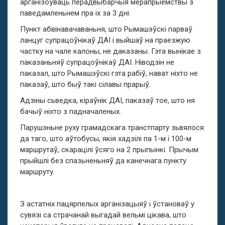
арганізоўваць перадвыбарчыя мерапрыемствы з
паведамленьнем пра іх за 3 дні.
Пункт абвінавачаваньня, што Рымашэўскі парваў
ланцуг супрацоўнікаў ДАІ і выйшаў на праезжую
частку на чале калоны, не даказаны. Гэта вынікае з
паказаньняў супрацоўнікаў ДАІ. Ніводзін не
паказал, што Рымашэўскі гэта рабіў, нават ніхто не
паказаў, што быў такі сілавы прарыў.
Адзіны сьведка, кіраўнік ДАІ, паказаў тое, што ня
бачыў ніхто з падначаленых.
Парушэньне руху грамадскага транстпарту зьвялося
да таго, што аўтобусы, якія хадзілі па 1-м і 100-м
маршрутаў, скарацілі ўсяго на 2 прыпынкі. Прычым
прыйшлі без спазьненьняў да канечнага пункту
маршруту.
З астатніх пацярпелых арганізацыяў і ўстановаў у
сувязі са страчанай выгадай вельмі цікава, што