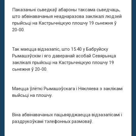
Паказаньні сьведкаў абароны таксама сьведчаць,
што абвінавачаныя неаднаразова заклікалі людзей
прыйсьці на Кастрычніцкую плошчу 19 сьнежня ў
20-00.
Так маецца відэазапіс, што 15.40 у Бабруйску
Рымашэўскім і яго даверанай асобай Севярынца
заклікалі прыйсьці на Кастрычніцкую плошчу 19
сьнежня ў 20-00.
Маецца ўлёткі Рымашэўскага і Някляева з заклікамі
выйсьці на плошчу.
Віна абвінавачаных пацьвярджаецца відэазапісамі і
раздрукоўкамі тэлефонных размоваў.