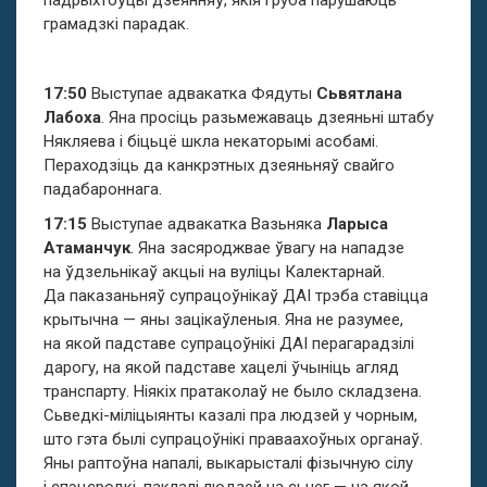
падрыхтоўцы дзеянняў, якія груба парушаюць
грамадзкі парадак.
17:50
Выступае адвакатка Фядуты
Сьвятлана
Лабоха
. Яна просіць разьмежаваць дзеяньні штабу
Някляева і біцьцё шкла некаторымі асобамі.
Пераходзіць да канкрэтных дзеяньняў свайго
падабароннага.
17:15
Выступае адвакатка Вазьняка
Ларыса
Атаманчук
. Яна засяроджвае ўвагу на нападзе
на ўдзельнікаў акцыі на вуліцы Калектарнай.
Да паказаньняў супрацоўнікаў ДАІ трэба ставіцца
крытычна — яны зацікаўленыя. Яна не разумее,
на якой падставе супрацоўнікі ДАІ перагарадзілі
дарогу, на якой падставе хацелі ўчыніць агляд
транспарту. Ніякіх пратаколаў не было складзена.
Сьведкі-міліцыянты казалі пра людзей у чорным,
што гэта былі супрацоўнікі праваахоўных органаў.
Яны раптоўна напалі, выкарысталі фізычную сілу