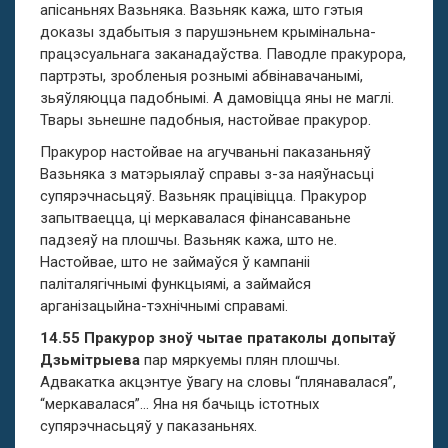
апісаньнях Вазьняка. Вазьняк кажа, што гэтыя
доказы здабытыя з парушэньнем крымінальна-
працэсуальнага заканадаўства. Паводле пракурора,
партрэты, зробленыя рознымі абвінавачанымі,
зьяўляюцца падобнымі. А дамовіцца яны не маглі.
Твары зьнешне падобныя, настойвае пракурор.
Пракурор настойвае на агучваньні паказаньняў
Вазьняка з матэрыялаў справы з-за наяўнасьці
супярэчнасьцяў. Вазьняк працівіцца. Пракурор
запытваецца, ці меркавалася фінансаваньне
падзеяў на плошчы. Вазьняк кажа, што не.
Настойвае, што не займаўся ў кампаніі
паліталягічнымі функцыямі, а займайся
арганізацыйна-тэхнічнымі справамі.
14.55 Пракурор
зноў чытае пратаколы допытаў
Дзьмітрыева
пар мяркуемы плян плошчы.
Адвакатка акцэнтуе ўвагу на словы “плянавалася”,
“меркавалася”… Яна ня бачыць істотных
супярэчнасьцяў у паказаньнях.