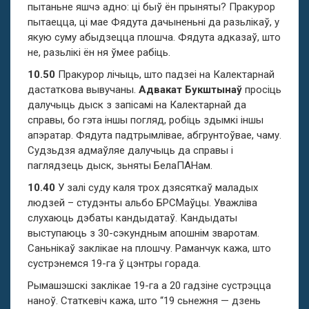
пытаньне яшчэ адно: ці быў ён прыняты? Пракурор
пытаецца, ці мае Фядута дачыненьні да разьлікаў, у
якую суму абыдзецца плошча. Фядута адказаў, што
не, разьлікі ён ня ўмее рабіць.
10.50
Пракурор лічыць, што падзеі на Калектарнай
дастаткова вывучаны.
Адвакат Букштынаў
просіць
далучыць дыск з запісамі на Калектарнай да
справы, бо гэта іншы погляд, робіць здымкі іншы
апэратар. Фядута падтрымлівае, абгрунтоўвае, чаму.
Судзьдзя адмаўляе далучыць да справы і
паглядзець дыск, зьняты БелаПАНам.
10.40
У залі суду каля трох дзясяткаў маладых
людзей – студэнты альбо БРСМаўцы. Уважліва
слухаюць дэбаты кандыдатаў. Кандыдаты
выступаюць з 30-сэкундным апошнім зваротам.
Саньнікаў заклікае на плошчу. Раманчук кажа, што
сустрэнемся 19-га ў цэнтры горада.
Рымашэшскі заклікае 19-га а 20 гадзіне сустрэцца
наноў. Статкевіч кажа, што “19 сьнежня — дзень