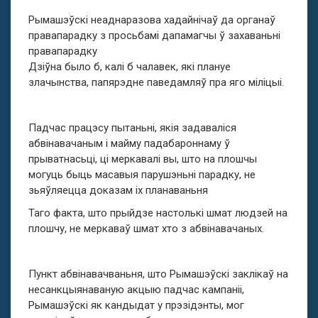
Рымашэўскі неаднаразова хадайнічаў да органаў
правапарадку з просьбамі дапамагчы ў захаваньні
правапарадку
Дзіўна было б, калі б чалавек, які плануе
злачынства, папярэдне паведамляў пра яго міліцыі.
Падчас працэсу пытаньні, якія задаваліся
абвінавачаным і майму падабароннаму ў
прыватнасьці, ці меркавалі вы, што на плошчы
могуць быць масавыя парушэньні парадку, не
зьяўляецца доказам іх планаваньня
Таго факта, што прыйдзе настолькі шмат людзей на
плошчу, не меркаваў шмат хто з абвінавачаных.
Пункт абвінавачваньня, што Рымашэўскі заклікаў на
несанкцыянаваную акцыю падчас кампаніі,
Рымашэўскі як кандыдат у прэзідэнты, мог