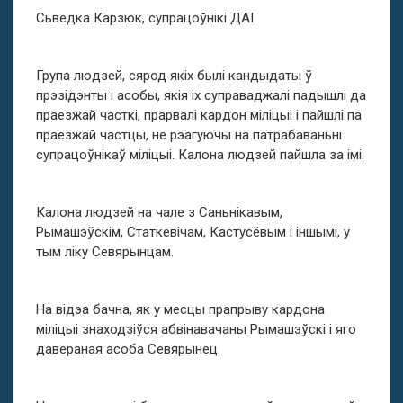
Сьведка Карзюк, супрацоўнікі ДАІ
Група людзей, сярод якіх былі кандыдаты ў
прэзідэнты і асобы, якія іх суправаджалі падышлі да
праезжай часткі, прарвалі кардон міліцыі і пайшлі па
праезжай частцы, не рэагуючы на патрабаваньні
супрацоўнікаў міліцыі. Калона людзей пайшла за імі.
Калона людзей на чале з Саньнікавым,
Рымашэўскім, Статкевічам, Кастусёвым і іншымі, у
тым ліку Севярынцам.
На відэа бачна, як у месцы прапрыву кардона
міліцыі знаходзіўся абвінавачаны Рымашэўскі і яго
давераная асоба Севярынец.