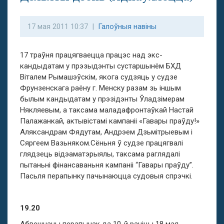
17 мая 2011 10:37 |
Галоўныя навіны
17 траўня працягваецца працэс над экс-
кандыдатам у прэзыдэнты сустаршынём БХД
Віталем Рымашэўскім, якога судзяць у судзе
Фрунзенскага раёну г. Менску разам зь іншым
былым кандыдатам у прэзідэнты Ўладзімерам
Някляевым, а таксама маладафронтаўкай Настай
Палажанкай, актывістамі кампаніі «Гавары праўду!»
Аляксандрам Фядутам, Андрэем Дзьмітрыевым і
Сяргеем Вазьняком.Сёньня ў судзе працягвалі
глядзець відэаматэрыялы, таксама раглядалі
пытаньні фінансаваньня кампаніі “Гавары праўду”.
Пасьля перапынку пачынаюцца судовыя спрэчкі.
19.20