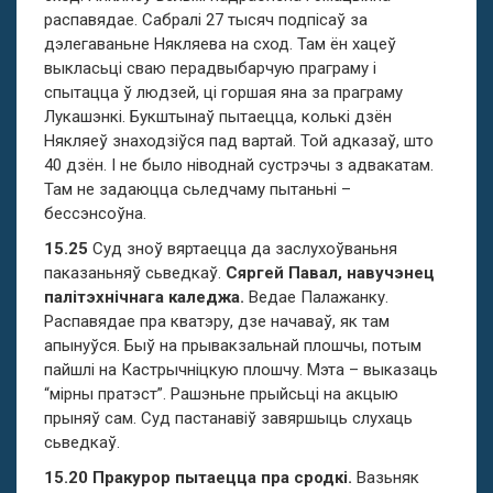
распавядае. Сабралі 27 тысяч подпісаў за
дэлегаваньне Някляева на сход. Там ён хацеў
выкласьці сваю перадвыбарчую праграму і
спытацца ў людзей, ці горшая яна за праграму
Лукашэнкі. Букштынаў пытаецца, колькі дзён
Някляеў знаходзіўся пад вартай. Той адказаў, што
40 дзён. І не было ніводнай сустрэчы з адвакатам.
Там не задаюцца сьледчаму пытаньні –
бессэнсоўна.
15.25
Суд зноў вяртаецца да заслухоўваньня
паказаньняў сьведкаў.
Сяргей Павал, навучэнец
палітэхнічнага каледжа.
Ведае Палажанку.
Распавядае пра кватэру, дзе начаваў, як там
апынуўся. Быў на прывакзальнай плошчы, потым
пайшлі на Кастрычніцкую плошчу. Мэта – выказаць
“мірны пратэст”. Рашэньне прыйсьці на акцыю
прыняў сам. Суд пастанавіў завяршыць слухаць
сьведкаў.
15.20 Пракурор пытаецца пра сродкі.
Вазьняк