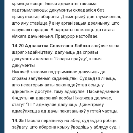
крыніцы ёсьць. Іншыя адвакаты таксама
падтрымліваюць: дакумэнты складаліся без
прысутнасьці абароны. Дзьмітрыеў дае тлумачэньні,
што яму ставіцца ў віну арганізацыя дзеяньняў, што
парушалі парадак. А партрэты ня маюць да гэтага
ніякага дачыненьня. Пракурор настойвае.
14.20 Адвакатка Сьвятлана Лабоха
заяўляе яшчэ
шэраг хадайніцтваў: далучыць да справы
дакумэнты кампаніі “Гавары праўду”, іншыя
дакумэнты.
Някляеў таксама падтрымлівае далучыць да
справы заяўленыя хадайніцтвы. Судзьдзя лічыць,
што некаторыя акты заканадаўства ёсьць у
адкрытым доступе, таму адмаўляе. Пасьведчаньне
Фядуты як даверанай асобы Някляева далучае,
статут “ГП” адмаўляе далучаць. Дзьмітрыеў
адмаўляецца ад дачы паказаньняў у гэтай частцы.
14.05
Пасьля перапынку на абед судзьдзя робіць
заўвагу, што абарона крыху ўводзіць у аблуду суд, і