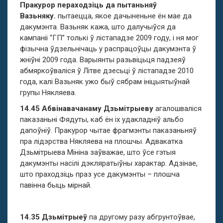
Пракурор пераходзіць да пытаньняў
Вазьняку.
пытаецца, якое дачыненьне ён мае да
дакумэнта. Вазьняк кажа, што далучыўся да
кампаніі “ГП” толькі ў лістападзе 2009 году, і ня мог
фізычна ўдзельнічаць у распрацоўцы дакумэнта ў
жніўні 2009 года. Варыянты разьвіцьця падзеяў
абмяркоўваліся ў Літве дзесьці ў лістападзе 2010
года, калі Вазьняк ужо быў сябрам ініцыятыўнай
групы Някляева.
14.45 Абвінавачанаму Дзьмітрыеву
агалошваліся
паказаньні Фядуты, каб ён іх удакладніў альбо
дапоўніў. Пракурор чытае фрагмэнты паказаньняў
пра лідэрства Някляева на плошчы. Адвакатка
Дзьмітрыева Мініна заўважае, што ўсе гэтыя
дакумэнты насілі дэкляратыўны характар. Адзінае,
што праходзіць праз усе дакумэнты – плошча
павінна быць мірнай.
14.35 Дзьмітрыеў
па другому разу абгрунтоўвае,