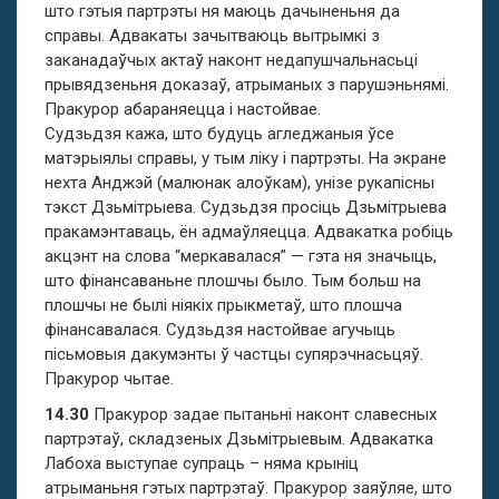
што гэтыя партрэты ня маюць дачыненьня да
справы. Адвакаты зачытваюць вытрымкі з
заканадаўчых актаў наконт недапушчальнасьці
прывядзеньня доказаў, атрыманых з парушэньнямі.
Пракурор абараняецца і настойвае.
Судзьдзя кажа, што будуць агледжаныя ўсе
матэрыялы справы, у тым ліку і партрэты. На экране
нехта Анджэй (малюнак алоўкам), унізе рукапісны
тэкст Дзьмітрыева. Судзьдзя просіць Дзьмітрыева
пракамэнтаваць, ён адмаўляецца. Адвакатка робіць
акцэнт на слова “меркавалася” — гэта ня значыць,
што фінансаваньне плошчы было. Тым больш на
плошчы не былі ніякіх прыкметаў, што плошча
фінансавалася. Судзьдзя настойвае агучыць
пісьмовыя дакумэнты ў частцы супярэчнасьцяў.
Пракурор чытае.
14.30
Пракурор задае пытаньні наконт славесных
партрэтаў, складзеных Дзьмітрыевым. Адвакатка
Лабоха выступае супраць – няма крыніц
атрыманьня гэтых партрэтаў. Пракурор заяўляе, што