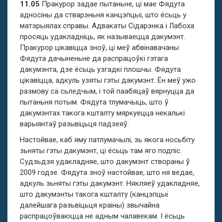
11.05
Пракурор задае пытаньне, ці мае Фядута
адносіны да стварэньня канцэпцыі, што ёсьць у
матэрыялах справы. Адвакаты Сідарэнка і Лабоха
просяць удакладніць, як называецца дакумэнт.
Пракурор цікавіцца зноў, ці меў абвінавачаны
Фядута дачыненьне да распрацоўкі гэтага
дакумэнта, дзе ёсьць узгадкі плошчы. Фядута
цікавіцца, адкуль узяты гэты дакумэнт. Ён меў ужо
размову са сьледчым, і той паабяцаў вярнуцца да
пытаньня потым. Фядута тлумачыць, што ў
дакумэнтах такога кшталту мяркуецца некалькі
варыянтаў разьвіцьця падзеяў.
Настойвае, каб яму патлумачылі, зь якога носьбіту
зьняты гэты дакумэнт, ці ёсьць там яго подпіс.
Судзьдзя удакладняе, што дакумэнт створаны ў
2009 годзе. Фядута зноў настойвае, што ня ведае,
адкуль зьняты гэты дакумэнт. Някляеў удакладняе,
што дакумэнты такога кшталту (канцэпцыі
далейшага разьвіцьця краіны) звычайна
распрацоўваюцца не адным чалавекам. І ёсьць