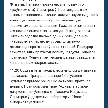
Фядуты.
Пачынаў праект ён, але потым яго
кіраўніком стаў Дзьмітрыеў. Распавядае, якім
чынам плянавалася шэсьце. Фядута тлумачыць, што
тычыцца фінансаваньняў – не зьяўляецца
прадметам дасьледаваньня. Кажа, што паказаньні
яго падчас сьледзтва ня могуць быць доказамі.
Няхай сьледзтва пакажа здымкі хоць дрэннай
якасьці, як ён перавозіў сродкі ці мытную
дэклярацыі пра перасоўваньне грошай. Пракурор
зачытвае іншы пратакол допыту Фядуты. Паводле
пракурора, Фядута там тлумачыць, якія разьдзелы
канцэпцыі кім падрыхтаваныя.
11.20
Судзьдзя пытаецца, якім чыслом датаваныя
пратаколы. Пракурор называе 14 студзеня.
Судзьдзя прымае рашэньне зачытаць пратакол
допыту. Пракурор зачытвае: “Адным з аўтараў
дакумэнта зьяўляюцца я… Таксама Навумава,
Дзьмітрыеў, дадзеныя лябараторыі “Новак”
выкарыстоўваюцца”