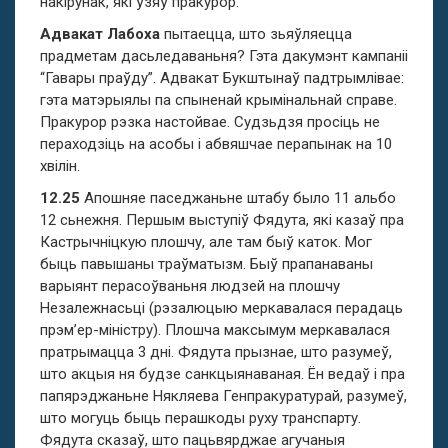
накірунак, які ўзяў пракурор.
Адвакат Лабоха
пытаецца, што зьяўляецца
прадметам дасьледаваньня? Гэта дакумэнт кампаніі
“Гавары праўду”. Адвакат Букштынаў падтрымлівае:
гэта матэрыялы па спыненай крымінальнай справе.
Пракурор рэзка настойвае. Судзьдзя просіць не
пераходзіць на асобы і абвяшчае перапынак на 10
хвілін.
12.25
Апошняе паседжаньне штабу было 11 альбо
12 сьнежня. Першым выступіў Фядута, які казаў пра
Кастрычніцкую плошчу, але там быў каток. Мог
быць павышаны траўматызм. Быў прапанаваны
варыянт перасоўваньня людзей на плошчу
Незалежнасьці (рэзалюцыю меркавалася перадаць
прэм’ер-міністру). Плошча максымум меркавалася
пратрымацца 3 дні. Фядута прызнае, што разумеў,
што акцыя ня будзе санкцыянаваная. Ён ведаў і пра
папярэджаньне Някляева Генпракуратурай, разумеў,
што могуць быць перашкоды руху транспарту.
Фядута сказаў, што пацьвярджае агучаныя