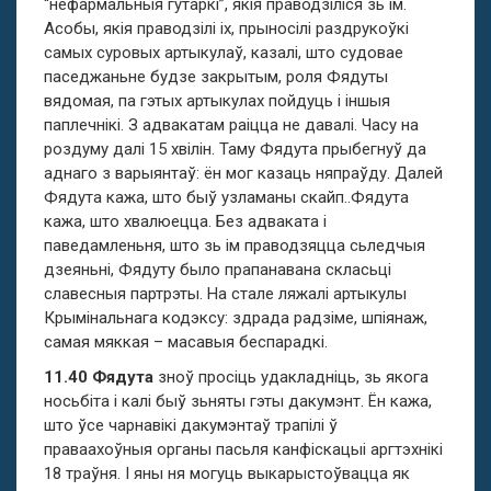
“нефармальныя гутаркі”, якія праводзіліся зь ім.
Асобы, якія праводзілі іх, прыносілі раздрукоўкі
самых суровых артыкулаў, казалі, што судовае
паседжаньне будзе закрытым, роля Фядуты
вядомая, па гэтых артыкулах пойдуць і іншыя
паплечнікі. З адвакатам раіцца не давалі. Часу на
роздуму далі 15 хвілін. Таму Фядута прыбегнуў да
аднаго з варыянтаў: ён мог казаць няпраўду. Далей
Фядута кажа, што быў узламаны скайп..Фядута
кажа, што хвалюецца. Без адваката і
паведамленьня, што зь ім праводзяцца сьледчыя
дзеяньні, Фядуту было прапанавана скласьці
славесныя партрэты. На стале ляжалі артыкулы
Крымінальнага кодэксу: здрада радзіме, шпіянаж,
самая мяккая – масавыя беспарадкі.
11.40 Фядута
зноў просіць удакладніць, зь якога
носьбіта і калі быў зьняты гэты дакумэнт. Ён кажа,
што ўсе чарнавікі дакумэнтаў трапілі ў
праваахоўныя органы пасьля канфіскацыі аргтэхнікі
18 траўня. І яны ня могуць выкарыстоўвацца як