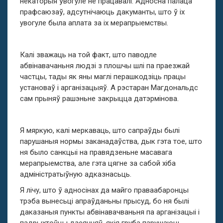
некаторыя ўвогуле не працавалі. Адносна палаца
прафсаюзаў, адсутнічаюць дакуманты, што ў іх
увогуле была аплата за іх мерапрыемствы.
Калі зважаць на той факт, што паводле
абвінавачаньня людзі з плошчы шлі па праезжай
частцы, тады як яны маглі перашкодзіць працы
установаў і арганізацыяў. А рэстаран Магдональдс
сам прыняў рашэньне закрыцца датэрмінова.
Я мяркую, калі меркаваць, што сапраўды былі
парушаныя нормы заканадаўства, дык гэта тое, што
ня было санкцыі на правядзеньне масавага
мерапрыемства, але гэта цягне за сабой хіба
адміністратыўную адказнасьць.
Я лічу, што ў адносінах да майго праваабаронцы
трэба вынесьці апраўданьны прысуд, бо ня былі
даказаныя пункты абвінавачваньня па арганізацыі і