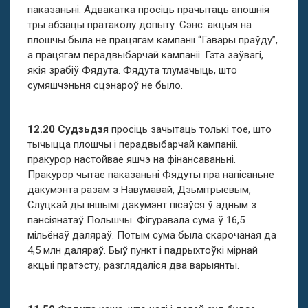
паказаньні. Адвакатка просіць прачытаць апошнія
тры абзацы пратаколу допыту. Сэнс: акцыя на
плошчы была не працягам кампаніі “Гавары праўду”,
а працягам перадвыбарчай кампаніі. Гэта заўвагі,
якія зрабіў Фядута. Фядута тлумачыць, што
сумяшчэньня сцэнароў не было.
12.20 Судзьдзя
просіць зачытаць толькі тое, што
тычыцца плошчы і перадвыбарчай кампаніі.
пракурор настойвае яшчэ на фінансаваньні.
Пракурор чытае паказаньні Фядуты пра напісаньне
дакумэнта разам з Навумавай, Дзьмітрыевым,
Слуцкай ды іншымі дакумэнт пісаўся ў адным з
пансіянатаў Польшчы. Фігуравала сума ў 16,5
мільёнаў даляраў. Потым сума была скарочаная да
4,5 млн даляраў. Быў пункт і падрыхтоўкі мірнай
акцыі пратэсту, разглядаліся два варыянты.