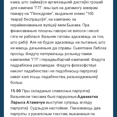
кажа, што займаўся арганізацыяй дастаўкі грошай
для кампаніі “ГП”: яны ішлі на дапамогу ахвярам
пажару на “Пінскдрэве”, выданьне кніжкі “100
твараў беспрацоўя”, на кампанію за
перайменаваньне вуліцаў імем Быкава. Пра
фінансаваньне плошчы гаворкі не вялося і ніколі
гэта не рабілася. Вазьняк гатовы адказваць за тое,
што рабіў. Але ня будзе адказваць на пытаньні, што
ня маюць дачыненьня да справы. Сьвятлана Лабоха
просіць Фядуту патлумачыць розьніцу паміж
кампаніямі “ГП” і перадвыбарчай кампаніяй. Фядута
падрабязна распавядае. Фядута філязофствуе
наконт падабенства і не падобнасьці партрэтаў:
нават калі ёсьць падабенства, разыходжаньняў
больш.
15.00
Пры складаньні славесных партрэтаў
Вазьняком таксама былі парушэньні.
Адвакатка
Ларыса Атамачук
выступае супраць агляду
партрэтаў. Судзьдзя настойвае. Паказваюць два
партрэты з рукапісным тэкстам, выкананыя па