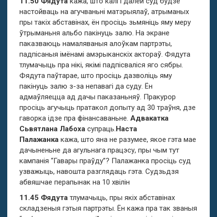
11.50 Фядута
кажа, што калі і далей суд будзе
настойваць на агучваньні матэрыялаў, атрыманых
пры такіх абставінах, ён просіць зьмяніць яму меру
ўтрыманьня альбо пакінуць залю. На экране
паказваюць намаляваныя алоўкам партрэты,
падпісаныя імёнамі амэрыканскіх актораў. Фядута
тлумачыць пра нікі, якімі падпісваліся яго сябры.
Фядута паўтарае, што просіць дазволіць яму
пакінуць залю з-за непавагі да суду. Ён
адмаўляецца ад дачы паказаньняў. Пракурор
просіць агучыць пратакол допыту ад 30 траўня, дзе
гаворка ідзе пра фінансаваньне.
Адвакатка
Сьвятлана Лабоха
супраць.
Наста
Палажанка
кажа, што яна не разумее, якое гэта мае
дачыненьне да агульнага працэсу, пры чым тут
кампанія “Гавары праўду”? Палажанка просіць суд
узважыць, навошта разглядаць гэта. Судзьдзя
абвяшчае перапынак на 10 хвілін
11.45 Фядута
тлумачыць, пры якіх абставінах
складзеныя гэтыя партрэты. Ён кажа пра так званыя