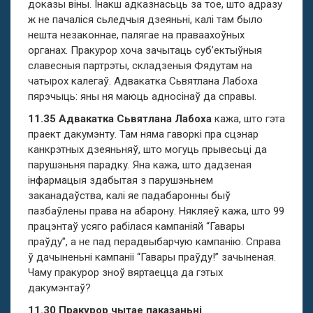
доказы віны. Інакш адказнасьць за тое, што адразу
ж не пачаліся сьледчыя дзеяньні, калі там было
нешта незаконнае, палягае на праваахоўных
органах. Пракурор хоча зачытаць суб’ектыўныя
славесныя партрэты, складзеныя Фядутам на
чатырох калегаў. Адвакатка Сьвятлана Лабоха
пярэчыць: яны ня маюць адносінаў да справы.
11.35 Адвакатка Сьвятлана Лабоха
кажа, што гэта
праект дакумэнту. Там няма гаворкі пра сцэнар
канкрэтных дзеяньняў, што могуць прывесьці да
парушэньня парадку. Яна кажа, што дадзеная
інфармацыя здабытая з парушэньнем
заканадаўства, калі яе падабаронны быў
пазбаўлены права на абарону. Някляеў кажа, што 99
працэнтаў усяго рабілася кампаніяй “Гавары
праўду”, а не пад перадвыбарчую кампанію. Справа
ў дачыненьні кампаніі “Гавары праўду!” зачыненая.
Чаму пракурор зноў вяртаецца да гэтых
дакумэнтаў?
11.30 Пракурор чытае паказаньні