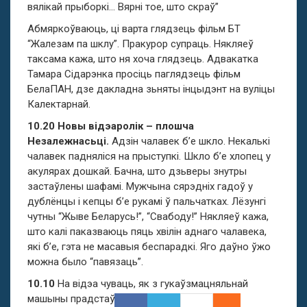
вялікай прыборкі… Вярні тое, што скраў”
Абмяркоўваюць, ці варта глядзець фільм БТ
“Жалезам па шклу”. Пракурор супраць. Някляеў
таксама кажа, што ня хоча глядзець. Адвакатка
Тамара Сідарэнка просіць паглядзець фільм
БелаПАН, дзе дакладна зьняты інцыдэнт на вуліцы
Калектарнай.
10.20 Новы відэаролік – плошча
Незалежнасьці.
Адзін чалавек б’е шкло. Некалькі
чалавек падняліся на прыступкі. Шкло б’е хлопец у
акулярах дошкай. Бачна, што дзьверы знутры
застаўлены шафамі. Мужчына сярэдніх гадоў у
дублёнцы і кепцы б’е рукамі ў пальчатках. Лёзунгі
чутны “Жыве Беларусь!”, “Свабоду!” Някляеў кажа,
што калі паказваюць пяць хвілін аднаго чалавека,
які б’е, гэта не масавыя беспарадкі. Яго даўно ўжо
можна было “павязаць”.
10.10
На відэа чуваць, як з гукаўзмацняльнай
машыны прадстаўнікі праваахоўных органаў