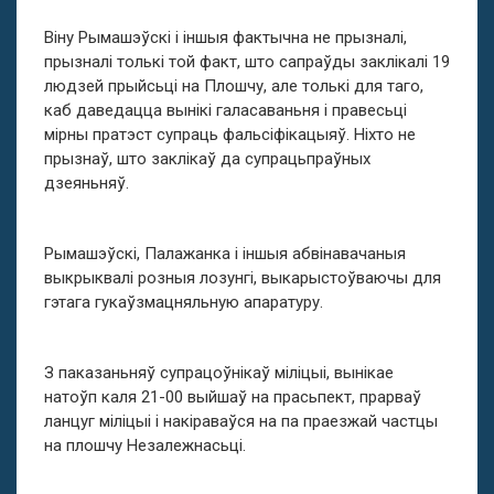
Віну Рымашэўскі і іншыя фактычна не прызналі,
прызналі толькі той факт, што сапраўды заклікалі 19
людзей прыйсьці на Плошчу, але толькі для таго,
каб даведацца вынікі галасаваньня і правесьці
мірны пратэст супраць фальсіфікацыяў. Ніхто не
прызнаў, што заклікаў да супрацьпраўных
дзеяньняў.
Рымашэўскі, Палажанка і іншыя абвінавачаныя
выкрыквалі розныя лозунгі, выкарыстоўваючы для
гэтага гукаўзмацняльную апаратуру.
З паказаньняў супрацоўнікаў міліцыі, вынікае
натоўп каля 21-00 выйшаў на прасьпект, прарваў
ланцуг міліцыі і накіраваўся на па праезжай частцы
на плошчу Незалежнасьці.