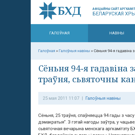
АФІЦЫЙНЫ САЙТ АРГКАМІТ
БЕЛАРУСКАЯ ХР
ГАЛОЎНАЯ
НАВІНЫ
Галоўная
»
Галоўныя навіны
»
Сёньня 94-я гадавіна 
Сёньня 94-я гадавіна 
траўня, сьвяточны ка
25 мая 2011 11:07 |
Галоўныя навіны
Сёньня, 25 траўня, спаўняецца 94 гады з час
дэмакратыя”. З гэтай нагоды заўтра, у чацьве
сьвяточная вечарына менскага аргкамітэту Б