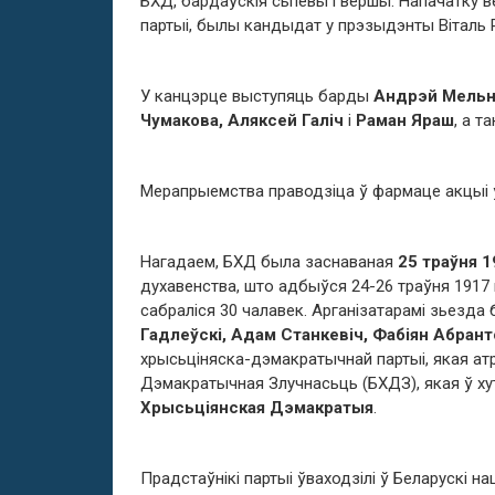
БХД, бардаўскія сьпевы і вершы. Напачатку 
партыі, былы кандыдат у прэзыдэнты Віталь 
У канцэрце выступяць барды
Андрэй Мельні
Чумакова, Аляксей Галіч
і
Раман Яраш
, а т
Мерапрыемства праводзіца ў фармаце акцыі 
Нагадаем, БХД была заснаваная
25 траўня 1
духавенства, што адбыўся 24-26 траўня 1917 
сабраліся 30 чалавек. Арганізатарамі зьезда
Гадлеўскі, Адам Станкевіч, Фабіян Абрант
хрысьціняска-дэмакратычнай партыі, якая ат
Дэмакратычная Злучнасьць (БХДЗ), якая ў ху
Хрысьціянская Дэмакратыя
.
Прадстаўнікі партыі ўваходзілі ў Беларускі н