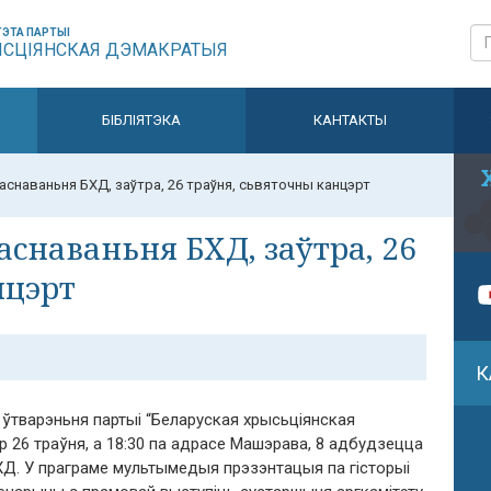
ЭТА ПАРТЫІ
ЫСЦІЯНСКАЯ ДЭМАКРАТЫЯ
БІБЛІЯТЭКА
КАНТАКТЫ
заснаваньня БХД, заўтра, 26 траўня, сьвяточны канцэрт
заснаваньня БХД, заўтра, 26
нцэрт
К
у ўтварэньня партыі “Беларуская хрысьціянская
р 26 траўня, а 18:30 па адрасе Машэрава, 8 адбудзецца
ХД. У праграме мультымедыя прэзэнтацыя па гісторыі