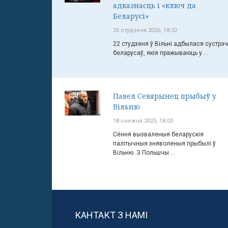
адказнасць і «ключ да
Беларусі»
26 студзеня 2026, 18:32
22 студзеня ў Вільні адбылася сустрэ
беларусаў, якія пражываюць у ...
Павел Севярынец прыбыў у
Вільню
18 снежня 2025, 18:03
Сёння вызваленыя беларускія
палітычныя зняволеныя прыбылі ў
Вільню. З Польшчы ...
КАНТАКТ З НАМІ