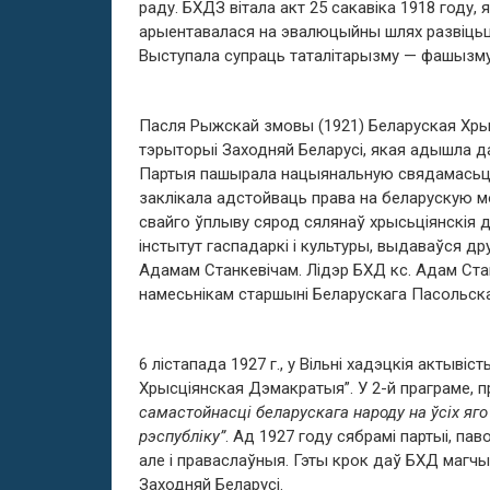
раду. БХДЗ вітала акт 25 сакавіка 1918 году,
арыентавалася на эвалюцыйны шлях развіцьц
Выступала супраць таталітарызму — фашызму 
Пасля Рыжскай змовы (1921) Беларуская Хры
тэрыторыі Заходняй Беларусі, якая адышла да
Партыя пашырала нацыянальную свядамасьць 
заклікала адстойваць права на беларускую мо
свайго ўплыву сярод сялянаў хрысьціянскія дэ
інстытут гаспадаркі і культуры, выдаваўся д
Адамам Станкевічам. Лідэр БХД кс. Адам Ста
намесьнікам старшыні Беларускага Пасольска
6 лiстапада 1927 г., у Вiльнi хадэцкiя актывi
Хрысцiянская Дэмакратыя”. У 2-й праграме, 
самастойнасці беларускага народу на ўсіх я
рэспубліку”
. Ад 1927 году сябрамі партыі, пав
але і праваслаўныя. Гэты крок даў БХД магч
Заходняй Беларусі.