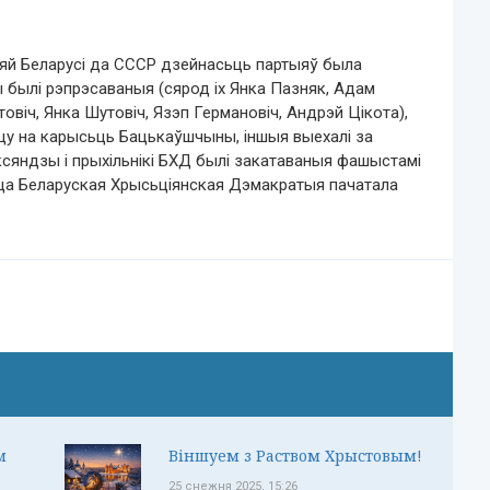
няй Беларусі да СССР дзейнасьць партыяў была
 былі рэпрэсаваныя (сярод іх Янка Пазняк, Адам
товіч, Янка Шутовіч, Язэп Германовіч, Андрэй Цікота),
ацу на карысьць Бацькаўшчыны, іншыя выехалі за
 ксяндзы і прыхільнікі БХД былі закатаваныя фашыстамі
ца Беларуская Хрысьціянская Дэмакратыя пачатала
м
Віншуем з Раством Хрыстовым!
25 снежня 2025, 15:26