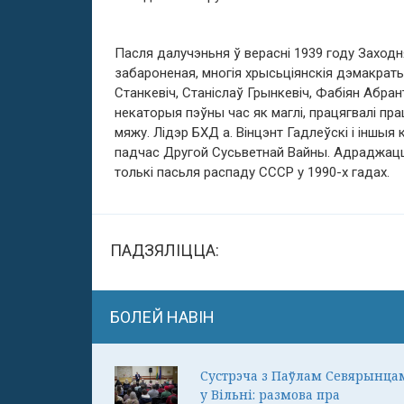
Пасля далучэньня ў верасні 1939 году Заход
забароненая, многія хрысьціянскія дэмакраты
Станкевіч, Станіслаў Грынкевіч, Фабіян Абран
некаторыя пэўны час як маглі, працягвалі пр
мяжу. Лідэр БХД а. Вінцэнт Гадлеўскі і іншыя
падчас Другой Сусьветнай Вайны. Адраджац
толькі пасьля распаду СССР у 1990-х гадах.
ПАДЗЯЛІЦЦА:
БОЛЕЙ НАВІН
Сустрэча з Паўлам Севярынца
у Вільні: размова пра