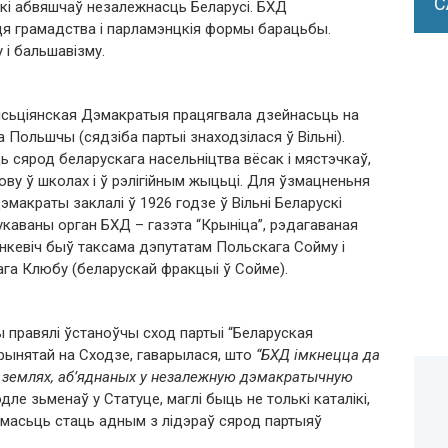
С
 які абвяшчаў незалежнасць Беларусі. БХД
я грамадства і парламэнцкія формы барацьбы.
і бальшавізму.
сьціянская Дэмакратыя працягвала дзейнасьць на
 Польшчы (сядзіба партыі знаходзілася ў Вільні).
сярод беларускага насельніцтва вёсак і мястэчкаў,
ву ў школах і ў рэлігійным жыцьці. Для ўзмацненьня
макраты заклалі ў 1926 годзе ў Вільні Беларускі
рукаваны орган БХД – газэта “Крыніца”, рэдагаваная
нкевіч быў таксама дэпутатам Польскага Сойму і
га Клюбу (беларускай фракцыі ў Сойме).
сты правялі ўстаноўчы сход партыi “Беларуская
прынятай на Сходзе, гаварылася, што
“БХД імкнецца да
го землях, аб’яднаных у незалежную дэмакратычную
одле зьменаў у Статуце, маглі быць не толькі каталікі,
ымасьць стаць адным з лідэраў сярод партыяў