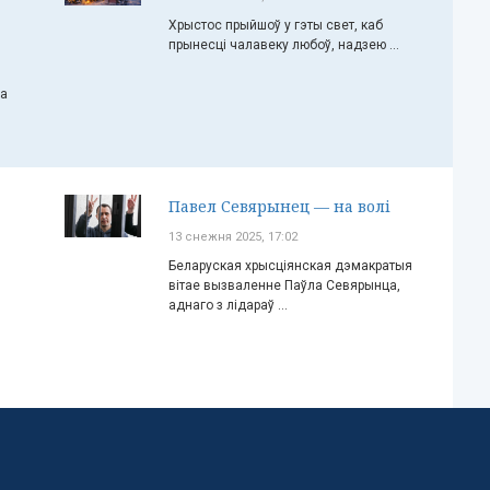
Хрыстос прыйшоў у гэты свет, каб
прынесці чалавеку любоў, надзею ...
ча
Павел Севярынец — на волі
13 снежня 2025, 17:02
Беларуская хрысціянская дэмакратыя
вітае вызваленне Паўла Севярынца,
аднаго з лідараў ...