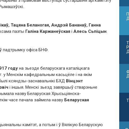
вечарыны з прамовай выступіць сустаршыня аргкамітэту
Рымашэўскі.
П
каў, Тацяна Беланогая, Андрэй Бананаў, Ганна
аксама паэты
Галіна Каржанеўская
і
Алесь Сьпіцын
.
Т
Р
ў падтрымку офіса БНФ.
Д
917 году
на зьезде беларускага каталіцкага
Ф
г. у Менскім кафедральным касьцёле і на якім
 былі ксяндзы-заснавальнікі БХД
Вінцэнт
овіч
і іншыя. Менскі зьезд завяршыў стварэньне
рымала назву Беларуская Хрысьціянска-
ткім часе пачала займела назву
Беларуская
Т
ацыянальны камітэт, а потым і ў Вялікую Беларускую