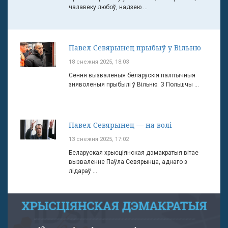
чалавеку любоў, надзею ...
Павел Севярынец прыбыў у Вільню
18 снежня 2025, 18:03
Сёння вызваленыя беларускія палітычныя
зняволеныя прыбылі ў Вільню. З Польшчы ...
Павел Севярынец — на волі
13 снежня 2025, 17:02
Беларуская хрысціянская дэмакратыя вітае
вызваленне Паўла Севярынца, аднаго з
лідараў ...