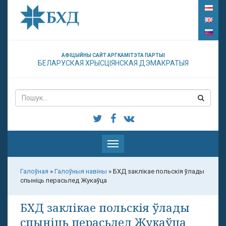
АФІЦЫЙНЫ САЙТ АРГКАМІТЭТА ПАРТЫІ
БЕЛАРУСКАЯ ХРЫСЦІЯНСКАЯ ДЭМАКРАТЫЯ
Паказаць
меню
Галоўная
»
Галоўныя навіны
»
БХД заклікае польскія ўлады
спыніць перасьлед Жукаўца
БХД заклікае польскія ўлады
спыніць перасьлед Жукаўца