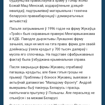
будаўніцтва праваслаўнага храму ў гонар Іконы
Божай Маці Менскай, аздараўленьне дзяцей-
інвалідаў, падтрымліваў матэрыяльна і тэхнічна
беларускіх праваабаронцаў і дэмакратычных
актывістаў.
Пасьля затрыманьня ў 1996 годзе на фірму Жукаўца
«Трэйс» былі скіраваныя праверкі Менгарвыканкама
й КДБ. Паводле дырэктывы Лукашэнкі фірму
зачынілі, хаця ня мелі на гэта права: фірма для сваёй
дзейнасьці ўзяла крэдыт у 700 тысяч даляраў і
мусіла яго сплочваць. На падставе сфабрыкаваных
фактаў была ўзбуджана крымінальная справа.
Пасля закрыцьця фірмы Жукавец спрабаваў
пагашаць крэдыты, але банк гэтыя грошы не
прымаў. Праблемы ў бізнэсе Жукавец зьвязвае з
актыўнай дапамогаю “Маладому Фронту”. Андрэй
вымушаны быў пакінуць Беларусь і прасіць
палітычнага прытулку ў Польшчы. Але перасьлед не
спыніўся і за межамі Беларусі.