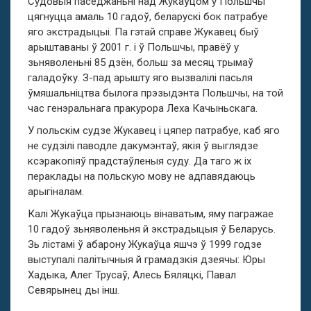
Судовыя паседжаньні над Жукаўцом у Польшчы
цягнуцца амаль 10 гадоў, беларускі бок патрабуе
яго экстрадыцыі. Па гэтай справе Жукавец быў
арыштаваны ў 2001 г. і ў Польшчы, правёў у
зьняволеньні 85 дзён, больш за месяц трымаў
галадоўку. З-пад арышту яго вызвалілі пасьля
ўмяшальніцтва былога прэзыдэнта Польшчы, на той
час генэральнага пракурора Леха Качыньскага.
У польскім судзе Жукавец і цяпер патрабуе, каб яго
не судзілі паводле дакумэнтаў, якія ў выглядзе
ксэракопіяў прадстаўленыя суду. Да таго ж іх
пераклады на польскую мову не адпавядаюць
арыгіналам.
Калі Жукаўца прызнаюць вінаватым, яму пагражае
10 гадоў зьняволеньня й экстрадыцыя ў Беларусь.
Зь лістамі ў абарону Жукаўца яшчэ ў 1999 годзе
выступалі палітычныя й грамадзкія дзеячы: Юры
Хадыка, Алег Трусаў, Алесь Бяляцкі, Павал
Севярынец ды інш.