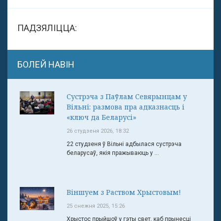
ПАДЗЯЛІЦЦА:
БОЛЕЙ НАВІН
Сустрэча з Паўлам Севярынцам у
Вільні: размова пра адказнасць і
«ключ да Беларусі»
26 студзеня 2026, 18:32
22 студзеня ў Вільні адбылася сустрэча
беларусаў, якія пражываюць у ...
Віншуем з Раством Хрыстовым!
25 снежня 2025, 15:26
Хрыстос прыйшоў у гэты свет, каб прынесці