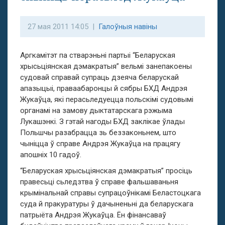
27 мая 2011 14:05 |
Галоўныя навіны
Аргкамітэт па стварэньні партыі “Беларуская
хрысьціянская дэмакратыя” вельмі занепакоены
судовай справай супраць дзеяча беларускай
апазыцыі, праваабаронцы й сябры БХД Андрэя
Жукаўца, які перасьледуецца польскімі судовымі
органамі на замову дыктатарскага рэжыма
Лукашэнкі. З гэтай нагоды БХД заклікае ўлады
Польшчы разабрацца зь беззаконьнем, што
чыніцца ў справе Андрэя Жукаўца на працягу
апошніх 10 гадоў.
“Беларуская хрысьціянская дэмакратыя” просіць
правесьці сьледзтва ў справе фальшаваньня
крымінальнай справы супрацоўнікамі Беластоцкага
суда й пракуратуры ў дачыненьні да беларускага
патрыёта Андрэя Жукаўца. Ён фінансаваў