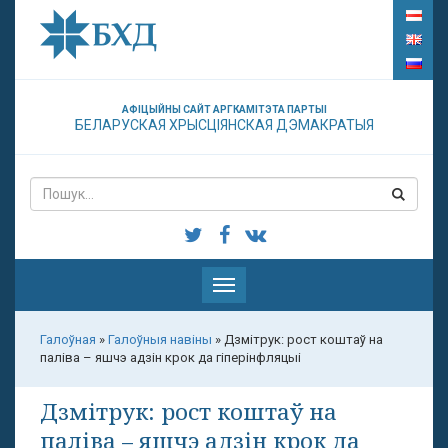
АФІЦЫЙНЫ САЙТ АРГКАМІТЭТА ПАРТЫІ
БЕЛАРУСКАЯ ХРЫСЦІЯНСКАЯ ДЭМАКРАТЫЯ
Паказаць
меню
Галоўная
»
Галоўныя навіны
»
Дзмітрук: рост коштаў на
паліва – яшчэ адзін крок да гіперінфляцыі
Дзмітрук: рост коштаў на
паліва – яшчэ адзін крок да