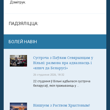
Дзмітрук.
ПАДЗЯЛІЦЦА:
БОЛЕЙ НАВІН
Сустрэча з Паўлам Севярынцам у
Вільні: размова пра адказнасць і
«ключ да Беларусі»
26 студзеня 2026, 18:32
22 студзеня ў Вільні адбылася сустрэча
беларусаў, якія пражываюць у ...
Віншуем з Раством Хрыстовым!