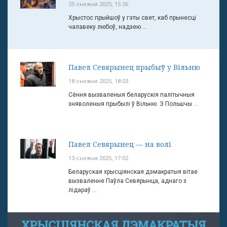
25 снежня 2025, 15:26
Хрыстос прыйшоў у гэты свет, каб прынесці
чалавеку любоў, надзею ...
Павел Севярынец прыбыў у Вільню
18 снежня 2025, 18:03
Сёння вызваленыя беларускія палітычныя
зняволеныя прыбылі ў Вільню. З Польшчы ...
Павел Севярынец — на волі
13 снежня 2025, 17:02
Беларуская хрысціянская дэмакратыя вітае
вызваленне Паўла Севярынца, аднаго з
лідараў ...