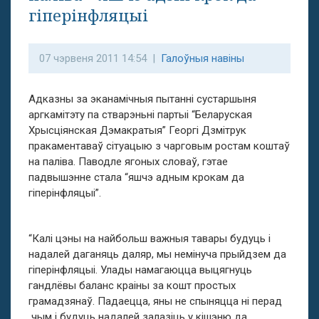
гіперінфляцыі
07 чэрвеня 2011 14:54 |
Галоўныя навіны
Адказны за эканамічныя пытанні сустаршыня
аргкамітэту па стварэньні партыі “Беларуская
Хрысціянская Дэмакратыя” Георгі Дзмітрук
пракаментаваў сітуацыю з чарговым ростам коштаў
на паліва. Паводле ягоных словаў, гэтае
падвышэнне стала “яшчэ адным крокам да
гіперінфляцыі”.
“Калі цэны на найбольш важныя тавары будуць і
надалей даганяць даляр, мы немінуча прыйдзем да
гіперінфляцыі. Улады намагаюцца выцягнуць
гандлёвы баланс краіны за кошт простых
грамадзянаў. Падаецца, яны не спыняцца ні перад
чым і будуць надалей залазіць у кішэню да