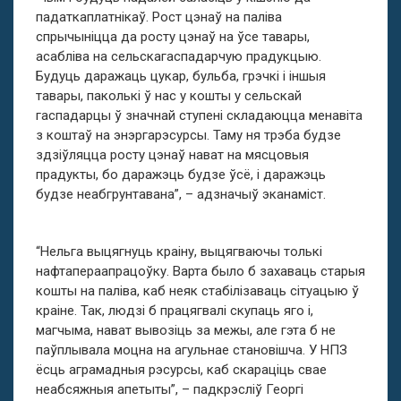
падаткаплатнікаў. Рост цэнаў на паліва
спрычыніцца да росту цэнаў на ўсе тавары,
асабліва на сельскагаспадарчую прадукцыю.
Будуць даражаць цукар, бульба, грэчкі і іншыя
тавары, паколькі ў нас у кошты у сельскай
гаспадарцы ў значнай ступені складаюцца менавіта
з коштаў на энэргарэсурсы. Таму ня трэба будзе
здзіўляцца росту цэнаў нават на мясцовыя
прадукты, бо даражэць будзе ўсё, і даражэць
будзе неабгрунтавана”, – адзначыў эканаміст.
“Нельга выцягнуць краіну, выцягваючы толькі
нафтапераапрацоўку. Варта было б захаваць старыя
кошты на паліва, каб неяк стабілізаваць сітуацыю ў
краіне. Так, людзі б працягвалі скупаць яго і,
магчыма, нават вывозіць за межы, але гэта б не
паўплывала моцна на агульнае становішча. У НПЗ
ёсць аграмадныя рэсурсы, каб скараціць свае
неабсяжныя апетыты”, – падкрэсліў Георгі