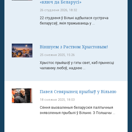
«ключ да Беларусі»
26 студзеня 2026, 18:32
22 студзеня ў Вільні адбылася сустрэча
беларусаў, якія пражываюць у ...
Віншуем з Раством Хрыстовым!
25 снежня 2025, 15:26
Хрыстос прыйшоў у гэты свет, каб прынесці
чалавеку любоў, надзею ...
Павел Севярынец прыбыў у Вільню
18 снежня 2025, 18:03
Сёння вызваленыя беларускія палітычныя
зняволеныя прыбылі ў Вільню. З Польшчы ...