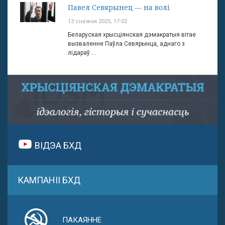
Павел Севярынец — на волі
13 снежня 2025, 17:02
Беларуская хрысціянская дэмакратыя вітае
вызваленне Паўла Севярынца, аднаго з
лідараў ...
ВІДЭА БХД
КАМПАНІІ БХД
ПАКАЯННЕ