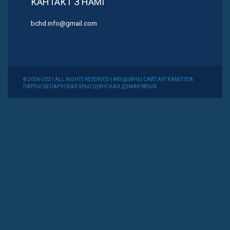
КАНТАКТ З НАМІ
bchd.info@gmail.com
© 2006-2021 ALL RIGHTS RESERVED | АФІЦЫЙНЫ САЙТ АРГКАМІТЭТА
ПАРТЫІ БЕЛАРУСКАЯ ХРЫСЦІЯНСКАЯ ДЭМАКРАТЫЯ