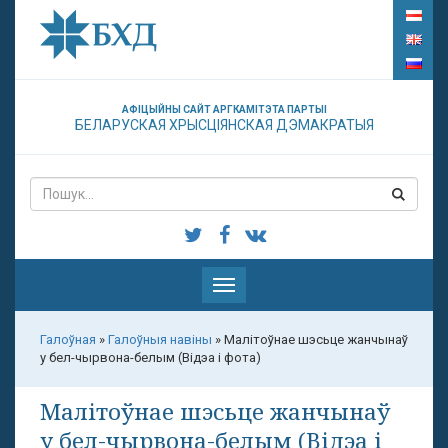
АФІЦЫЙНЫ САЙТ АРГКАМІТЭТА ПАРТЫІ
БЕЛАРУСКАЯ ХРЫСЦІЯНСКАЯ ДЭМАКРАТЫЯ
Паказаць
меню
Галоўная
»
Галоўныя навіны
»
Малітоўнае шэсьце жанчынаў
у бел-чырвона-белым (Відэа і фота)
Малітоўнае шэсьце жанчынаў
у бел-чырвона-белым (Відэа і