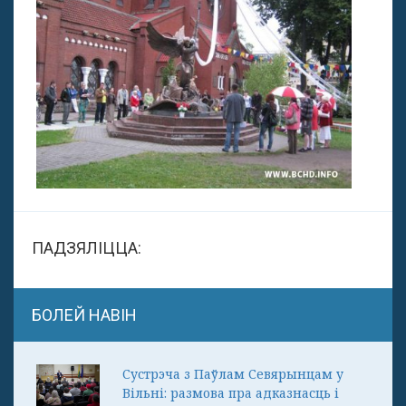
ПАДЗЯЛІЦЦА:
БОЛЕЙ НАВІН
Сустрэча з Паўлам Севярынцам у
Вільні: размова пра адказнасць і