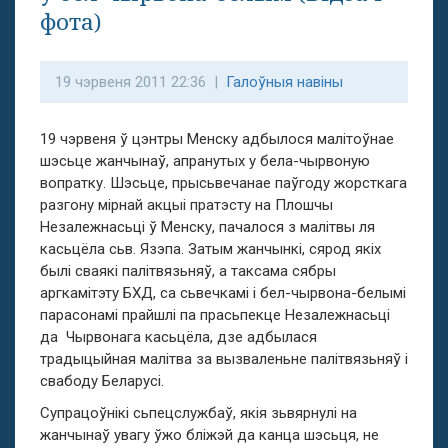
фота)
19 чэрвеня 2011 22:36 |
Галоўныя навіны
19 чэрвеня ў цэнтры Менску адбылося малітоўнае
шэсьце жанчынаў, апранутых у бела-чырвоную
вопратку. Шэсьце, прысьвечанае паўгоду жорсткага
разгону мірнай акцыі пратэсту на Плошчы
Незалежнасьці ў Менску, пачалося з малітвы ля
касьцёла сьв. Язэпа. Затым жанчынкі, сярод якіх
былі сваякі палітвязьняў, а таксама сябры
аргкамітэту БХД, са сьвечкамі і бел-чырвона-белымі
парасонамі прайшлі па прасьпекце Незалежнасьці
да Чырвонага касьцёла, дзе адбылася
традыцыйная малітва за вызваленьне палітвязьняў і
свабоду Беларусі.
Супрацоўнікі сьпецслужбаў, якія зьвярнулі на
жанчынаў увагу ўжо бліжэй да канца шэсьця, не