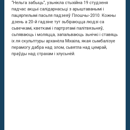
“Нельга забыць”, узьнікла стыхійна 19 студзеня
падчас акцыі салідарнасьці з арыштаванымі і
пацярпелымі пасьля падзеяў Плошчы-2010. Кожны
дзень а 20-й гадзіне тут зьбіраюцца людзі са
сьвечкамі, кветкамі і партрэтамі палітвязьняў,
сьпяваюць і моляцца, запальваюць зьнічкі і ставяць
іх ля скульптуры арханёла Міхаіла, якая сымбалізуе
перамогу дабра над злом, сьвятла над цемрай,
праўды над страхам і хлусьнёй.