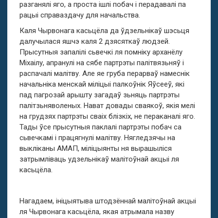
разганялі яго, а проста ішлі побач і перадавалі па
рацыі справаздачу для начальства.
Каля Чырвонага касьцёла да ўдзельнікаў шэсьця
далучылася яшчэ каля 2 дзясяткаў людзей.
Прысутныя запалілі сьвечкі ля помніку арханёлу
Міхаілу, апранулі на сябе партрэты палітвязьняў і
распачалі малітву. Але яе груба перарваў намеснік
начальніка менскай міліцыі палкоўнік Яўсееў, які
пад пагрозай арышту загадаў зьняць партрэты
палітзьняволеных. Нават довады сваякоў, якія мелі
на грудзях партрэты сваіх блізкіх, не пераканалі яго.
Тады ўсе прысутныя паклалі партрэты побач са
сьвечкамі і працягнулі малітву. Нягледзячы на
выкліканы АМАП, міліцыянты ня вырашыліся
затрымліваць удзельнікаў малітоўнай акцыі ля
касьцёла.
Нагадаем, ініцыятыва штодзённай малітоўнай акцыі
ля Чырвонага касьцёла, якая атрымала назву