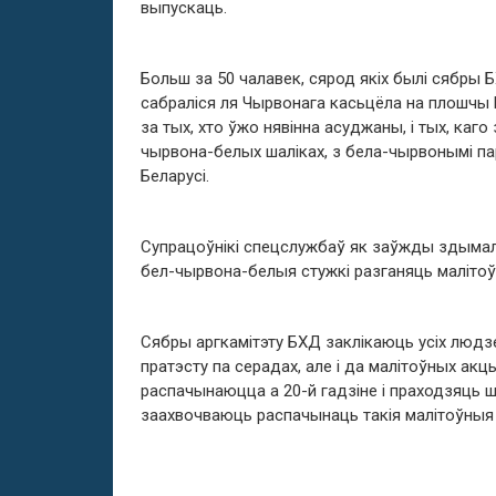
выпускаць.
Больш за 50 чалавек, сярод якіх былі сябры Б
сабраліся ля Чырвонага касьцёла на плошчы Н
за тых, хто ўжо нявінна асуджаны, і тых, каг
чырвона-белых шаліках, з бела-чырвонымі пар
Беларусі.
Супрацоўнікі спецслужбаў як заўжды здымалі
бел-чырвона-белыя стужкі разганяць малітоў
Сябры аргкамітэту БХД заклікаюць усіх людз
пратэсту па серадах, але і да малітоўных акц
распачынаюцца а 20-й гадзіне і праходзяць 
заахвочваюць распачынаць такія малітоўныя а