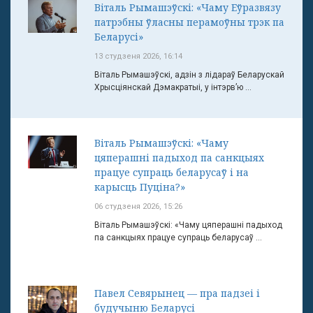
Віталь Рымашэўскі: «Чаму Еўразвязу
патрэбны ўласны перамоўны трэк па
Беларусі»
13 студзеня 2026, 16:14
Віталь Рымашэўскі, адзін з лідараў Беларускай
Хрысціянскай Дэмакратыі, у інтэрв’ю ...
Віталь Рымашэўскі: «Чаму
цяперашні падыход па санкцыях
працуе супраць беларусаў і на
карысць Пуціна?»
06 студзеня 2026, 15:26
Віталь Рымашэўскі: «Чаму цяперашні падыход
па санкцыях працуе супраць беларусаў ...
Павел Севярынец — пра падзеі і
будучыню Беларусі