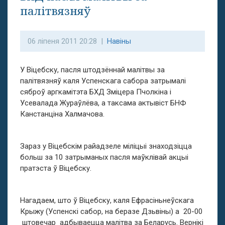
палітвязняў
06 ліпеня 2011 20:28 |
Навіны
У Віцебску, пасля штодзённай малітвы за
палітвязняў каля Успенскага сабора затрымалі
сяброў аргкамітэта БХД Зміцера Пчолкіна і
Усевалада Жураўлёва, а таксама актывіст БНФ
Канстанціна Халмачова.
Зараз у Віцебскім райадзеле міліцыі знаходзіцца
больш за 10 затрыманых пасля маўклівай акцыі
пратэста ў Віцебску.
Нагадаем, што ў Віцебску, каля Ефрасіньнеўскага
Крыжу (Успенскі сабор, на беразе Дзьвіны) а 20-00
штовечар адбываецца малітва за Беларусь. Вернікі