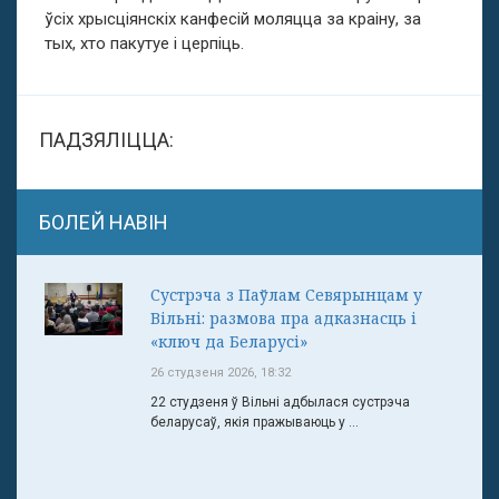
ўсіх хрысціянскіх канфесій моляцца за краіну, за
тых, хто пакутуе і церпіць.
ПАДЗЯЛІЦЦА:
БОЛЕЙ НАВІН
Сустрэча з Паўлам Севярынцам у
Вільні: размова пра адказнасць і
«ключ да Беларусі»
26 студзеня 2026, 18:32
22 студзеня ў Вільні адбылася сустрэча
беларусаў, якія пражываюць у ...