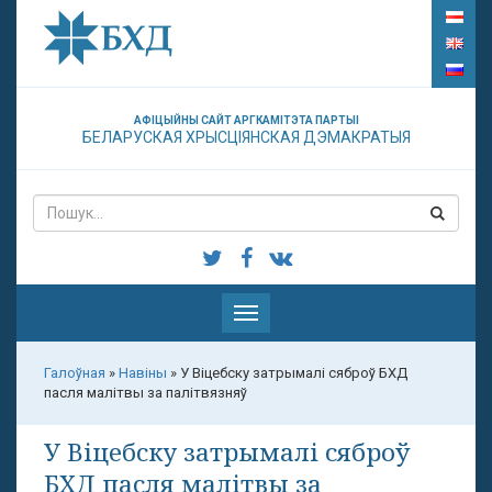
АФІЦЫЙНЫ САЙТ АРГКАМІТЭТА ПАРТЫІ
БЕЛАРУСКАЯ ХРЫСЦІЯНСКАЯ ДЭМАКРАТЫЯ
Паказаць
меню
Галоўная
»
Навіны
»
У Віцебску затрымалі сяброў БХД
пасля малітвы за палітвязняў
У Віцебску затрымалі сяброў
БХД пасля малітвы за