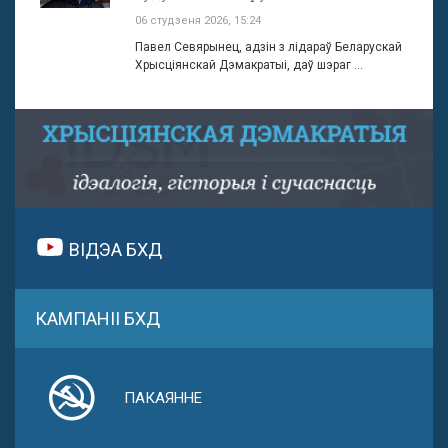
06 студзеня 2026, 15:24
Павел Севярынец, адзін з лідараў Беларускай
Хрысціянскай Дэмакратыі, даў шэраг ...
ВІДЭА БХД
КАМПАНІІ БХД
ПАКАЯННЕ