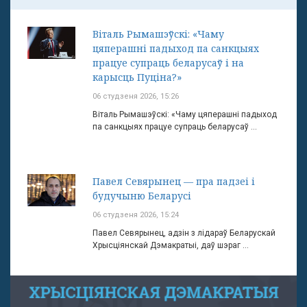
Віталь Рымашэўскі: «Чаму
цяперашні падыход па санкцыях
працуе супраць беларусаў і на
карысць Пуціна?»
06 студзеня 2026, 15:26
Віталь Рымашэўскі: «Чаму цяперашні падыход
па санкцыях працуе супраць беларусаў ...
Павел Севярынец — пра падзеі і
будучыню Беларусі
06 студзеня 2026, 15:24
Павел Севярынец, адзін з лідараў Беларускай
Хрысціянскай Дэмакратыі, даў шэраг ...