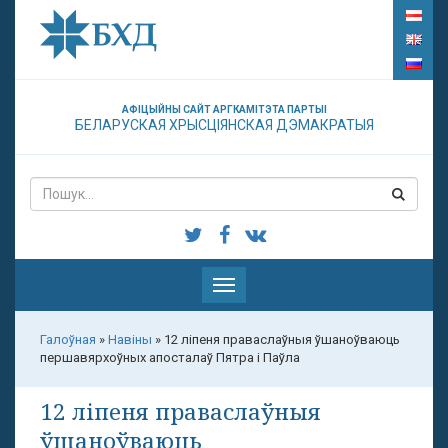
АФІЦЫЙНЫ САЙТ АРГКАМІТЭТА ПАРТЫІ
БЕЛАРУСКАЯ ХРЫСЦІЯНСКАЯ ДЭМАКРАТЫЯ
Паказаць
меню
Галоўная
»
Навіны
»
12 ліпеня праваслаўныя ўшаноўваюць
першавярхоўных апосталаў Пятра і Паўла
12 ліпеня праваслаўныя
ўшаноўваюць