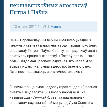
першавярхоўных апосталаў
Пятра і Паўла
12 ліпеня 2011 14:59 |
Навіны
Сёньня праваслаўныя вернікі сьвяткуюць адно з
галоўных сьвятаў царкоўнага году першавярхоўных
апосталаў Пятра і Паўла. Сьвяту папярэднічаў адзін
з чатырох працяглых пастоў. «Пятроў пост» — гэта
больш вядомая і распаўсюджаная яго назва. Але
ёсьць і іншая, якая лепш адлюстроўвае яго сэнс.
Гэты пост называюць яшчэ «Апостальскім».
Ён пачынаецца амаль адразу (праз тыдзень) пасьля
сьвята Пяцідзесятніцы (якое ў народзе яшчэ
называецца «Сёмухай»), сьвята падараваньня
апосталам надзвычайнай моцы ад Духа Сьвятога