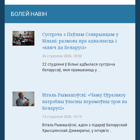
БОЛЕЙ НАВІН
Сустрэча з Паўлам Севярынцам у
Вільні: размова пра адказнасць і
«ключ да Беларусі»
26 студзеня 2026, 18:32
22 студзеня ў Вільні адбылася сустрэча
беларусаў, якія пражываюць у ...
Віталь Рымашэўскі: «Чаму Еўразвязу
патрэбны ўласны перамоўны трэк па
Беларусі»
13 студзеня 2026, 16:14
Віталь Рымашэўскі, адзін з лідараў Беларускай
Хрысціянскай Дэмакратыі, у інтэрв’ю ...