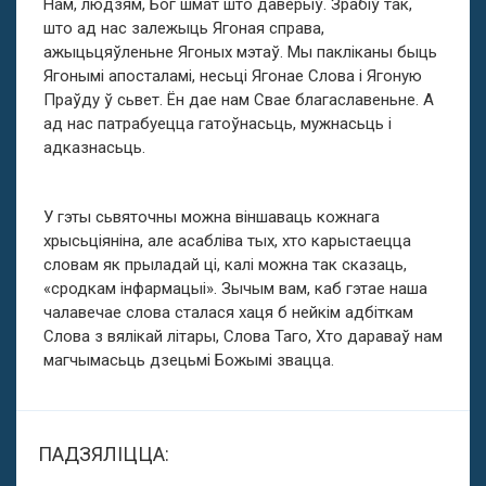
Нам, людзям, Бог шмат што даверыў. Зрабіў так,
што ад нас залежыць Ягоная справа,
ажыцьцяўленьне Ягоных мэтаў. Мы пакліканы быць
Ягонымі апосталамі, несьці Ягонае Слова і Ягоную
Праўду ў сьвет. Ён дае нам Свае благаславеньне. А
ад нас патрабуецца гатоўнасьць, мужнасьць і
адказнасьць.
У гэты сьвяточны можна віншаваць кожнага
хрысьціяніна, але асабліва тых, хто карыстаецца
словам як прыладай ці, калі можна так сказаць,
«сродкам інфармацыі». Зычым вам, каб гэтае наша
чалавечае слова сталася хаця б нейкім адбіткам
Слова з вялікай літары, Слова Таго, Хто дараваў нам
магчымасьць дзецьмі Божымі звацца.
ПАДЗЯЛІЦЦА: