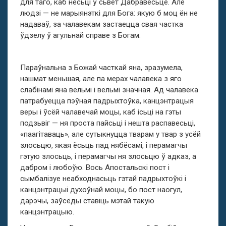
для таго, каб несьці ў сьвет Дабравесьце. Але
людзі — не марыянэткі для Бога: якую б моц ён не
надаваў, за чалавекам застаецца свая частка
ўдзелу ў агульнай справе з Богам.
Параўнальна з Божай часткай яна, зразумела,
нашмат меньшая, але па мерах чалавека з яго
слабінамі яна вельмі і вельмі значная. Ад чалавека
патрабуецца пэўная падрыхтоўка, канцэнтрацыя
веры і ўсёй чалавечай моцы, каб ісьці на гэты
подзьвіг — ня проста пайсьці і нешта распавесьці,
«паагітаваць», але сутыкнуцца тварам у твар з усёй
злосьцю, якая ёсьць пад нябёсамі, і перамагчы
гэтую злосьць, і перамагчы ня злосьцю ў адказ, а
дабром і любоўю. Вось Апостальскі пост і
сымбалізуе неабходнасьць гэтай падрыхтоўкі і
канцэнтрацыі духоўнай моцы, бо пост наогул,
дарэчы, заўсёды ставіць мэтай такую
канцэнтрацыю.