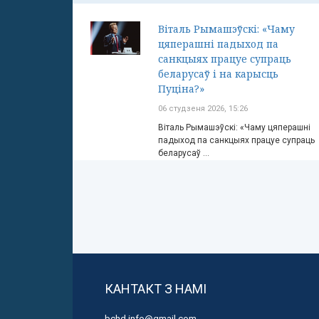
Віталь Рымашэўскі: «Чаму
цяперашні падыход па
санкцыях працуе супраць
беларусаў і на карысць
Пуціна?»
06 студзеня 2026, 15:26
Віталь Рымашэўскі: «Чаму цяперашні
падыход па санкцыях працуе супраць
беларусаў ...
КАНТАКТ З НАМІ
bchd.info@gmail.com