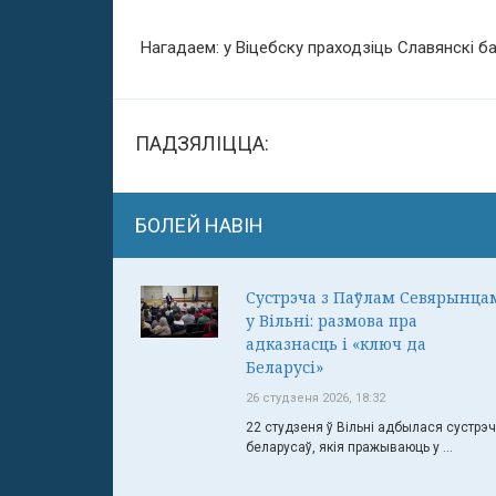
Нагадаем: у Віцебску праходзіць Славянскі б
ПАДЗЯЛІЦЦА:
БОЛЕЙ НАВІН
Сустрэча з Паўлам Севярынца
у Вільні: размова пра
адказнасць і «ключ да
Беларусі»
26 студзеня 2026, 18:32
22 студзеня ў Вільні адбылася сустрэ
беларусаў, якія пражываюць у ...