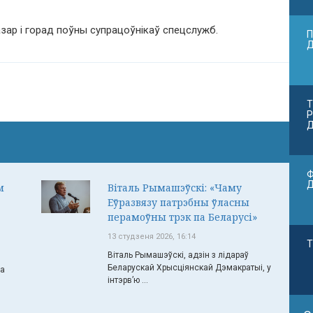
азар і горад поўны супрацоўнікаў спецслужб.
П
Т
Р
Д
Ф
м
Віталь Рымашэўскі: «Чаму
Еўразвязу патрэбны ўласны
перамоўны трэк па Беларусі»
13 студзеня 2026, 16:14
Т
Віталь Рымашэўскі, адзін з лідараў
Беларускай Хрысціянскай Дэмакратыі, у
ча
інтэрв’ю ...