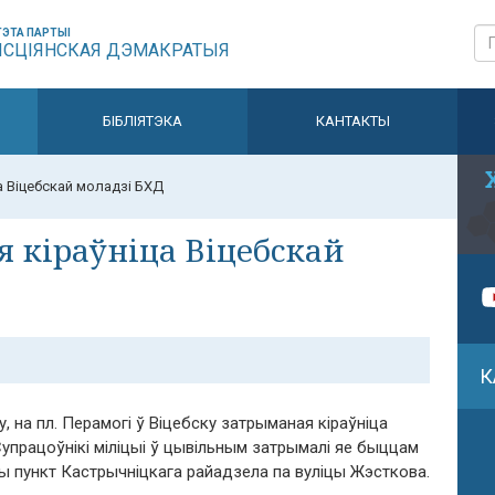
ЭТА ПАРТЫІ
ЫСЦІЯНСКАЯ ДЭМАКРАТЫЯ
БІБЛІЯТЭКА
КАНТАКТЫ
а Віцебскай моладзі БХД
я кіраўніца Віцебскай
К
у, на пл. Перамогі ў Віцебску затрыманая кіраўніца
упрацоўнікі міліцыі ў цывільным затрымалі яе быццам
ны пункт Кастрычніцкага райадзела па вуліцы Жэсткова.