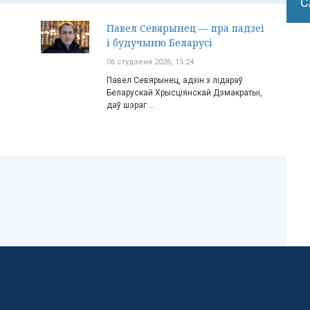
С
Павел Севярынец — пра падзеі
і будучыню Беларусі
06 студзеня 2026, 15:24
Павел Севярынец, адзін з лідараў
Беларускай Хрысціянскай Дэмакратыі,
даў шэраг ...