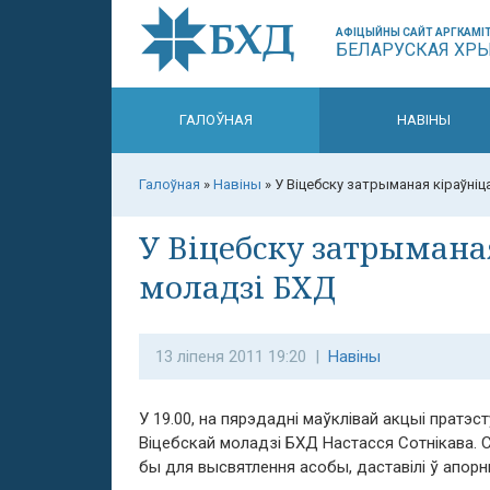
АФІЦЫЙНЫ САЙТ АРГКАМІТ
БЕЛАРУСКАЯ ХР
ГАЛОЎНАЯ
НАВІНЫ
Галоўная
»
Навіны
»
У Віцебску затрыманая кіраўніц
У Віцебску затрымана
моладзі БХД
13 ліпеня 2011 19:20 |
Навіны
У 19.00, на пярэдадні маўклівай акцыі пратэст
Віцебскай моладзі БХД Настасся Сотнікава. С
бы для высвятлення асобы, даставілі ў апор