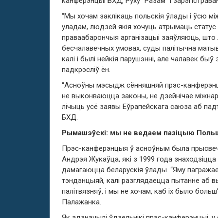
канферэнцыі БХД, Руху “Разам” і зарэгістрава
“Мы хочам заклікаць польскія ўлады і ўсю м
уладам, людзей якія хочуць атрымаць статус
праваабарончыя арганізацыі заяўляюць, што 
бесчалавечных умовах, суды палітычна матыва
калі і былі нейкія парушэнні, але чалавек быў
падкрэсліў ён.
“Асноўны мэсыдж сённяшняй прэс-канферэнцыі 
не выконваюцца законы, не дзейнічае міжна
лічыць усё заявы Еўрапейскага саюза аб падт
БХД.
Рымашэўскі: мы не ведаем пазіцыю Пол
Прэс-канферэнцыя ў асноўным была прысвеча
Андрэя Жукаўца, які з 1999 года знаходзіцца
дамагаюцца беларускія ўлады. “Яму пагража
тэндэнцыяй, калі разглядаецца пытанне аб в
палітвязняў, і мы не хочам, каб іх было бол
Палажанка.
Як адзначылі ўдзельнікі прэс-канферэнцыі, у