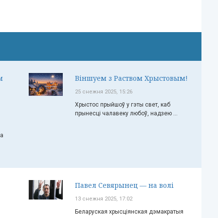
м
Віншуем з Раством Хрыстовым!
25 снежня 2025, 15:26
Хрыстос прыйшоў у гэты свет, каб
прынесці чалавеку любоў, надзею ...
ча
Павел Севярынец — на волі
13 снежня 2025, 17:02
Беларуская хрысціянская дэмакратыя