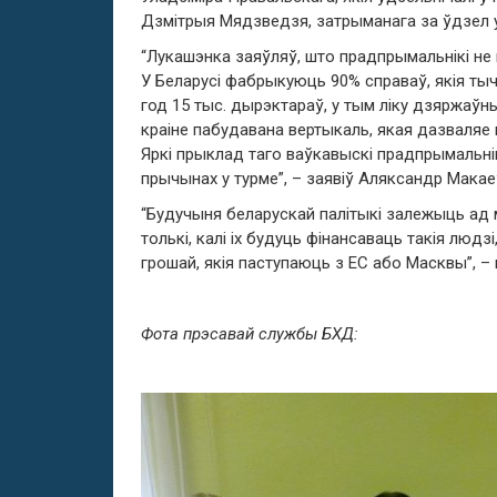
Дзмітрыя Мядзведзя, затрыманага за ўдзел у
“Лукашэнка заяўляў, што прадпрымальнікі не 
У Беларусі фабрыкуюць 90% справаў, якія тыч
год 15 тыс. дырэктараў, у тым ліку дзяржаўны
краіне пабудавана вертыкаль, якая дазваляе 
Яркі прыклад таго ваўкавыскі прадпрымальнік
прычынах у турме”, – заявіў Аляксандр Макае
“Будучыня беларускай палітыкі залежыць ад м
толькі, калі іх будуць фінансаваць такія людз
грошай, якія паступаюць з ЕС або Масквы”, –
Фота прэсавай службы БХД: