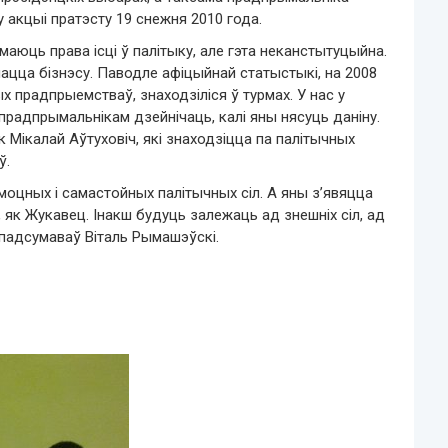
 акцыі пратэсту 19 снежня 2010 года.
маюць права ісці ў палітыку, але гэта неканстытуцыйна.
ацца бізнэсу. Паводле афіцыйнай статыстыкі, на 2008
х прадпрыемстваў, знаходзіліся ў турмах. У нас у
прадпрымальнікам дзейнічаць, калі яны нясуць даніну.
 Мікалай Аўтуховіч, які знаходзіцца па палітычных
ў.
оцных і самастойных палітычных сіл. А яны з’явяцца
і, як Жукавец. Інакш будуць залежаць ад знешніх сіл, ад
 падсумаваў Віталь Рымашэўскі.