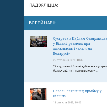
ПАДЗЯЛІЦЦА:
БОЛЕЙ НАВІН
Сустрэча з Паўлам Севярынца
у Вільні: размова пра
адказнасць і «ключ да
Беларусі»
26 студзеня 2026, 18:32
22 студзеня ў Вільні адбылася сустрэ
беларусаў, якія пражываюць у ...
Павел Севярынец прыбыў у
Вільню
18 снежня 2025, 18:03