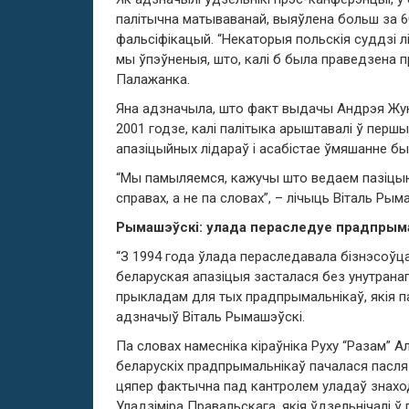
палітычна матываванай, выяўлена больш за 6
фальсіфікацый. “Некаторыя польскія суддзі л
мы ўпэўненыя, што, калі б была праведзена п
Палажанка.
Яна адзначыла, што факт выдачы Андрэя Жука
2001 годзе, калі палітыка арыштавалі ў першы
апазіцыйных лідараў і асабістае ўмяшанне 
“Мы памыляемся, кажучы што ведаем пазіцыю
справах, а не па словах”, – лічыць Віталь Рым
Рымашэўскі: улада пераследуе прадпрым
“З 1994 года ўлада пераследавала бізнэсоўца
беларуская апазіцыя засталася без унутрана
прыкладам для тых прадпрымальнікаў, якія 
адзначыў Віталь Рымашэўскі.
Па словах намесніка кіраўніка Руху “Разам” 
беларускіх прадпрымальнікаў пачалася пасля 
цяпер фактычна пад кантролем уладаў знаход
Уладзіміра Правальскага, якія ўдзельнічалі ў