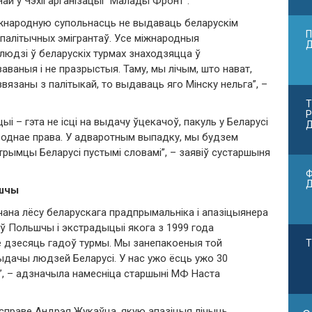
най у Чэхіі арганізацыі “Малады Фронт”.
іжнародную супольнасць не выдаваць беларускім
П
 палітычных эмігрантаў. Усе міжнародныя
людзі ў беларускіх турмах знаходзяцца ў
ваныя і не празрыстыя. Таму, мы лічым, што нават,
 звязаны з палітыкай, то выдаваць яго Мінску нельга”, –
Т
Р
– гэта не ісці на выдачу ўцекачоў, пакуль у Беларусі
Д
роднае права. У адваротным выпадку, мы будзем
рымцы Беларусі пустымі словамі”, – заявіў сустаршыня
Ф
ьшчы
на лёсу беларускага прадпрымальніка і апазіцыянера
 ў Польшчы і экстрадыцыі якога з 1999 года
е дзесяць гадоў турмы. Мы занепакоеныя той
Т
ыдачы людзей Беларусі. У нас ужо ёсць ужо 30
ьш”, – адзначыла намесніца старшыні МФ Наста
 справе Андрэя Жукаўца, якую апазіцыя лічыць