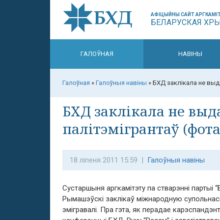
АФІЦЫЙНЫ САЙТ АРГКАМІТ
БЕЛАРУСКАЯ ХР
ГАЛОЎНАЯ
НАВІНЫ
Галоўная
»
Галоўныя навіны
»
БХД заклікала не выд
БХД заклікала не выд
палітэмігрантаў (фота
18 ліпеня 2011 15:59 |
Галоўныя навіны
Сустаршыня аргкамітэту па стварэнні партыі 
Рымашэўскі заклікаў міжнародную супольнасц
эмігравалі. Пра гэта, як перадае карэспандэнт