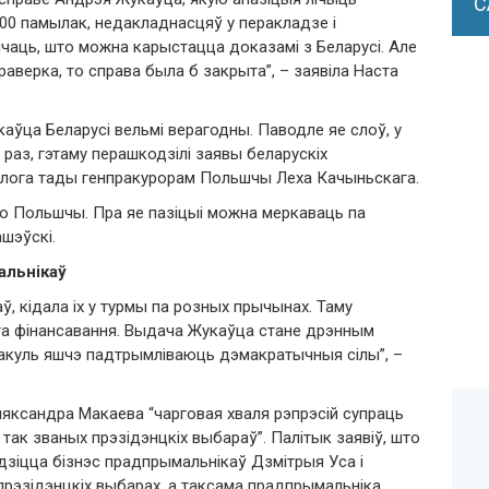
С
00 памылак, недакладнасцяў у перакладзе і
ічаць, што можна карыстацца доказамі з Беларусі. Але
раверка, то справа была б закрыта”, – заявіла Наста
ўца Беларусі вельмі верагодны. Паводле яе слоў, у
 раз, гэтаму перашкодзілі заявы беларускіх
былога тады генпракурорам Польшчы Леха Качыньскага.
 Польшчы. Пра яе пазіцыі можна меркаваць па
ашэўскі.
альнікаў
ў, кідала іх у турмы па розных прычынах. Таму
га фінансавання. Выдача Жукаўца стане дрэнным
пакуль яшчэ падтрымліваюць дэмакратычныя сілы”, –
Аляксандра Макаева “чарговая хваля рэпрэсій супраць
так званых прэзідэнцкіх выбараў”. Палітык заявіў, што
зіцца бізнэс прадпрымальнікаў Дзмітрыя Уса і
 прэзідэнцкіх выбарах, а таксама прадпрымальніка