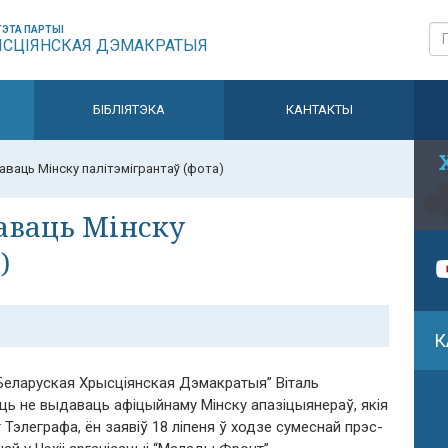
ЭТА ПАРТЫІ
ЫСЦІЯНСКАЯ ДЭМАКРАТЫЯ
БІБЛІЯТЭКА
КАНТАКТЫ
аваць Мінску палітэмігрантаў (фота)
аваць Мінску
)
К
“Беларуская Хрысціянская Дэмакратыя” Віталь
ь не выдаваць афіцыйнаму Мінску апазіцыянераў, якія
 Тэлеграфа, ён заявіў 18 ліпеня ў ходзе сумеснай прэс-