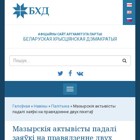
АФІЦЫЙНЫ САЙТ АРГКАМІТЭТА ПАРТЫІ
БЕЛАРУСКАЯ ХРЫСЦІЯНСКАЯ ДЭМАКРАТЫЯ
Паказаць
меню
Галоўная
»
Навіны
»
Палітыка
»
Мазырскія актывісты
падалі заяўкі на правядзенне двух пікетаў
Мазырскія актывісты падалі
заяўкі на правядзенне двух