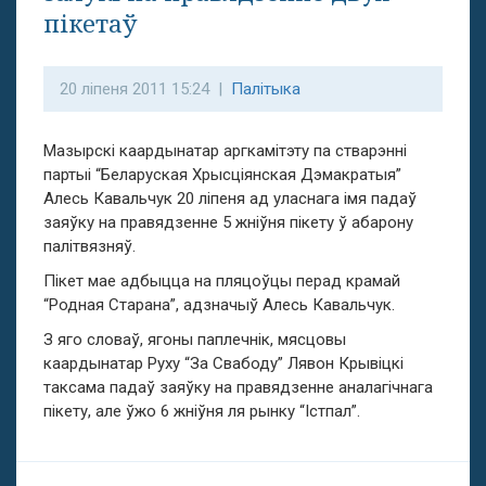
пікетаў
20 ліпеня 2011 15:24 |
Палітыка
Мазырскі каардынатар аргкамітэту па стварэнні
партыі “Беларуская Хрысціянская Дэмакратыя”
Алесь Кавальчук 20 ліпеня ад уласнага імя падаў
заяўку на правядзенне 5 жніўня пікету ў абарону
палітвязняў.
Пікет мае адбыцца на пляцоўцы перад крамай
“Родная Старана”, адзначыў Алесь Кавальчук.
З яго словаў, ягоны паплечнік, мясцовы
каардынатар Руху “За Свабоду” Лявон Крывіцкі
таксама падаў заяўку на правядзенне аналагічнага
пікету, але ўжо 6 жніўня ля рынку “Істпал”.