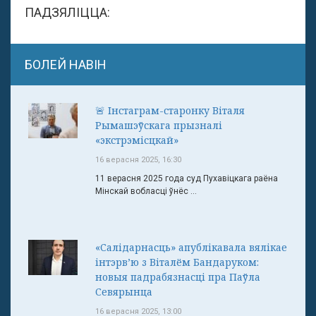
ПАДЗЯЛІЦЦА:
БОЛЕЙ НАВІН
🚨 Інстаграм-старонку Віталя
Рымашэўскага прызналі
«экстрэмісцкай»
16 верасня 2025, 16:30
11 верасня 2025 года суд Пухавіцкага раёна
Мінскай вобласці ўнёс ...
«Салідарнасць» апублікавала вялікае
інтэрв’ю з Віталём Бандаруком:
новыя падрабязнасці пра Паўла
Севярынца
16 верасня 2025, 13:00