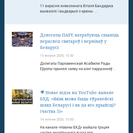
11 верасня зняволенага Віталя Бандарука
вызвалілі і выдварылі з краіны. ...
Дэлегаты ПАРЕ патрабуюць спыніць
пераслед святароў і вернікаў у
Беларусі
15 жніўня 2025, 15:30
Дэлегаты Парламенскай Асабмлеі Рады
Еўропы прынялі заяву на конт парушэнняў ...
🎥 Новае відэа на YouTube-канале
БХД: «Якім можа быць еўрапейскі
шлях Беларусі і як да яго прыйсці?
(частка 3)»
14 ліпеня 2025, 15:00
На канале «Навіны БХД» выйшла трэцяя
частка аналітычнага відэа пра ...