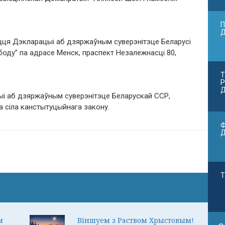
П
ця Дэкларацыі аб дзяржаўным суверэнітэце Беларусі
вабоду” па адрасе Менск, праспект Незалежнасці 80,
Т
Р
Д
ыі аб дзяржаўным суверэнітэце Беларускай ССР,
а сіла канстытуцыйнага закону.
Ф
Т
м
Віншуем з Раством Хрыстовым!