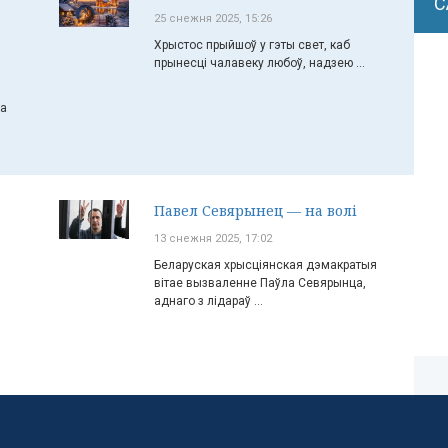
С
25 снежня 2025, 15:26
Хрыстос прыйшоў у гэты свет, каб
прынесці чалавеку любоў, надзею ...
ча
Павел Севярынец — на волі
13 снежня 2025, 17:02
Беларуская хрысціянская дэмакратыя
вітае вызваленне Паўла Севярынца,
аднаго з лідараў ...