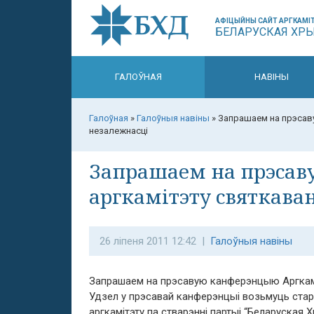
АФІЦЫЙНЫ САЙТ АРГКАМІТ
БЕЛАРУСКАЯ ХР
ГАЛОЎНАЯ
НАВІНЫ
Галоўная
»
Галоўныя навіны
»
Запрашаем на прэсав
незалежнасці
Запрашаем на прэса
аргкамітэту святкава
26 ліпеня 2011 12:42 |
Галоўныя навіны
Запрашаем на прэсавую канферэнцыю Аргкаміт
Удзел у прэсавай канферэнцыі возьмуць ста
аргкамітэту па стварэнні партыі “Беларуская