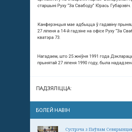
старшыні Руху “За Свабоду” Юрась Губарэвіч.
Канферэнцыя мае адбыцца ў гадавіну прыняц
27 ліпеня а 14-й гадзіне на офісе Руху “За С
кватэра 73.
Нагадаем, што 25 жніўня 1991 года Дэкларац
прынятай 27 ліпеня 1990 году, была нададзен
ПАДЗЯЛІЦЦА:
БОЛЕЙ НАВІН
Сустрэча з Паўлам Севярынца