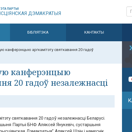
ЭТА ПАРТЫІ
ЫСЦІЯНСКАЯ ДЭМАКРАТЫЯ
БІБЛІЯТЭКА
КАНТАКТЫ
ую канферэнцыю аргкамітэту святкавання 20 гадоў
вую канферэнцыю
ння 20 гадоў незалежнасці
К
эту святкавання 20 гадоў незалежнасці Беларусі.
ршыня Партыі БНФ Аляксей Янукевіч, сустаршыня
 Хрысціянская Дэмакратыя” Аляксей Шэін і намеснік