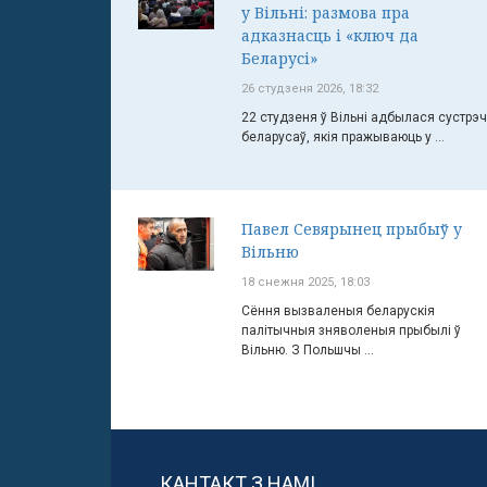
у Вільні: размова пра
адказнасць і «ключ да
Беларусі»
26 студзеня 2026, 18:32
22 студзеня ў Вільні адбылася сустрэ
беларусаў, якія пражываюць у ...
Павел Севярынец прыбыў у
Вільню
18 снежня 2025, 18:03
Сёння вызваленыя беларускія
палітычныя зняволеныя прыбылі ў
Вільню. З Польшчы ...
КАНТАКТ З НАМІ