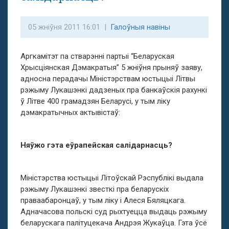
05 жніўня 2011 16:01 |
Галоўныя навіны
Аргкамітэт па стварэнні партыі “Беларуская
Хрысціянская Дэмакратыя” 5 жніўня прыняў заяву,
адносна перадачы Міністэрствам юстыцыі Літвы
рэжыму Лукашэнкі дадзеных пра банкаўскія рахункі
ў Літве 400 грамадзян Беларусі, у тым ліку
дэмакратычных актывістаў:
Няўжо гэта еўрапейская салідарнасць?
Міністэрства юстыцыі Літоўскай Рэспублікі выдала
рэжыму Лукашэнкі звесткі пра беларускіх
праваабаронцаў, у тым ліку і Алеся Бяляцкага.
Адначасова польскі суд рыхтуецца выдаць рэжыму
беларускага палітуцекача Андрэя Жукаўца. Гэта ўсё