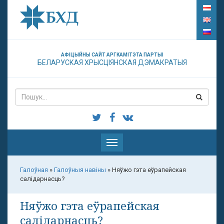
АФІЦЫЙНЫ САЙТ АРГКАМІТЭТА ПАРТЫІ
БЕЛАРУСКАЯ ХРЫСЦІЯНСКАЯ ДЭМАКРАТЫЯ
Паказаць
меню
Галоўная
»
Галоўныя навіны
»
Няўжо гэта еўрапейская
салідарнасць?
Няўжо гэта еўрапейская
салідарнасць?