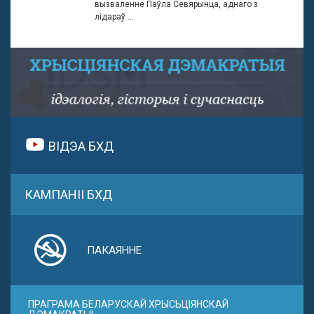
вызваленне Паўла Севярынца, аднаго з
лідараў ...
ВІДЭА БХД
КАМПАНІІ БХД
ПАКАЯННЕ
ПРАГРАМА БЕЛАРУСКАЙ ХРЫСЬЦІЯНСКАЙ