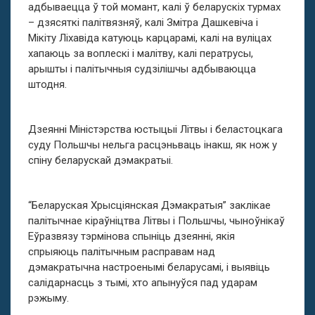
адбываецца ў той момант, калі ў беларускіх турмах
– дзясяткі палітвязняў, калі Змітра Дашкевіча і
Мікіту Ліхавіда катуюць карцарамі, калі на вуліцах
хапаюць за воплескі і малітву, калі ператрусы,
арышты і палітычныя судзілішчы адбываюцца
штодня.
Дзеянні Міністэрства юстыцыі Літвы і беластоцкага
суду Польшчы нельга расцэньваць інакш, як нож у
спіну беларускай дэмакратыі.
“Беларуская Хрысціянская Дэмакратыя” заклікае
палітычнае кіраўніцтва Літвы і Польшчы, чыноўнікаў
Еўразвязу тэрмінова спыніць дзеянні, якія
спрыяюць палітычным расправам над
дэмакратычна настроенымі беларусамі, і выявіць
салідарнасць з тымі, хто апынуўся пад ударам
рэжыму.