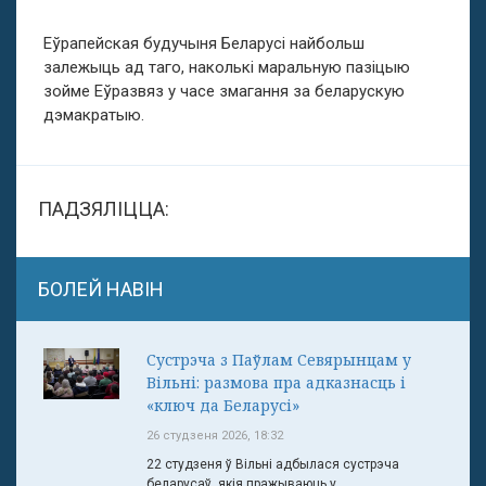
Еўрапейская будучыня Беларусі найбольш
залежыць ад таго, наколькі маральную пазіцыю
зойме Еўразвяз у часе змагання за беларускую
дэмакратыю.
ПАДЗЯЛІЦЦА:
БОЛЕЙ НАВІН
Сустрэча з Паўлам Севярынцам у
Вільні: размова пра адказнасць і
«ключ да Беларусі»
26 студзеня 2026, 18:32
22 студзеня ў Вільні адбылася сустрэча
беларусаў, якія пражываюць у ...