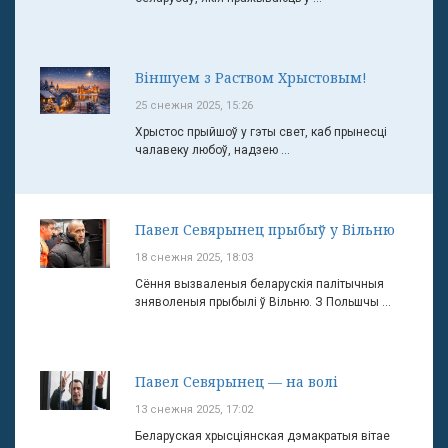
Віншуем з Раством Хрыстовым!
25 снежня 2025, 15:26
Хрыстос прыйшоў у гэты свет, каб прынесці
чалавеку любоў, надзею ...
Павел Севярынец прыбыў у Вільню
18 снежня 2025, 18:03
Сёння вызваленыя беларускія палітычныя
зняволеныя прыбылі ў Вільню. З Польшчы ...
Павел Севярынец — на волі
13 снежня 2025, 17:02
Беларуская хрысціянская дэмакратыя вітае