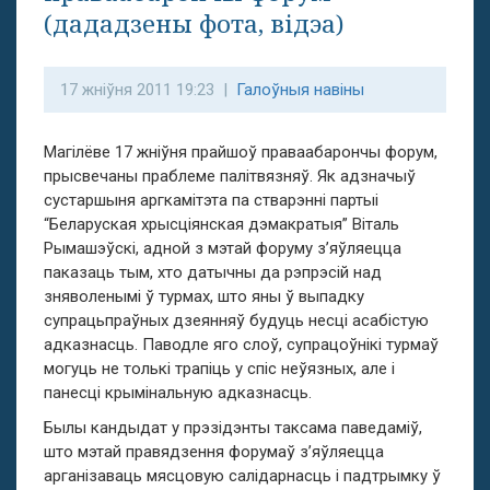
(дададзены фота, відэа)
17 жніўня 2011 19:23 |
Галоўныя навіны
Магілёве 17 жніўня прайшоў праваабарончы форум,
прысвечаны праблеме палітвязняў. Як адзначыў
сустаршыня аргкамітэта па стварэнні партыі
“Беларуская хрысціянская дэмакратыя” Віталь
Рымашэўскі, адной з мэтай форуму з’яўляецца
паказаць тым, хто датычны да рэпрэсій над
зняволенымі ў турмах, што яны ў выпадку
супрацьпраўных дзеянняў будуць несці асабістую
адказнасць. Паводле яго слоў, супрацоўнікі турмаў
могуць не толькі трапіць у спіс неўязных, але і
панесці крымінальную адказнасць.
Былы кандыдат у прэзідэнты таксама паведаміў,
што мэтай правядзення форумаў з’яўляецца
арганізаваць мясцовую салідарнасць і падтрымку ў