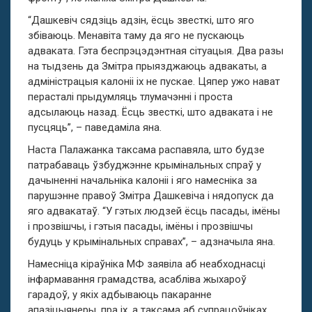
“Дашкевіч сядзіць адзін, ёсць звесткі, што яго
збіваюць. Менавіта таму да яго не пускаюць
адваката. Гэта беспрэцэдэнтная сітуацыя. Два разы
на тыдзень да Змітра прыязджаюць адвакаты, а
адміністрацыя калоніі іх не пускае. Цяпер ужо нават
перасталі прыдумляць тлумачэнні і проста
адсылаюць назад. Ёсць звесткі, што адваката і не
пусцяць”, – паведаміла яна.
Наста Палажанка таксама распавяла, што будзе
патрабаваць ўзбуджэнне крымінальных спраў у
дачыненні начальніка калоніі і яго намесніка за
парушэнне правоў Змітра Дашкевіча і нядопуск да
яго адвакатаў. “У гэтых людзей ёсць пасады, імёны
і прозвішчы, і гэтыя пасады, імёны і прозвішчы
будуць у крымінальных справах”, – адзначыла яна.
Намесніца кіраўніка МФ заявіла аб неабходнасці
інфармавання грамадства, асабліва жыхароў
гарадоў, у якіх адбываюць пакаранне
апазіцыянеры, пра іх, а таксама аб супрацоўніках