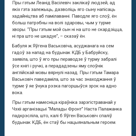
Пры гэтым Леанід Васілевіч заклікаў людзей, ад
якіх гэта залежыць, дазволіць яго сыну напісаць
хадайніцтва аб памілаванні. Паводле яго слоў, ён
больш патрэбны на волі здаровы, чым у турме
хворы. “Пры гэтым мой сын ні на што не скардзіцца,
ні пра што не шкадуе”, – сказаў ён.
Бабуля ж Яўгена Васьковіча, асуджанага на сем
гадоў за напад на будынак КДБ у Бабруйску,
заявіла, што ў яго пры пераводзе ў турму забралі
ўсе кнігі і ручкі, а перададзены яму слоўнік
англійскай мовы вярнулі назад. Пры гэтым Тамара
Васьковіч паведаміла, што за час знаходжання ў
турме ў яе ўнука рэзка пагоршыўся зрок на адно
вока.
Пры гэтым намесніца кіраўніка зарэгістраванай у
Чэхіі арганізацыі “Малады Фронт” Наста Палажанка
падкрэсліла, што, калі б Яўген Васьковіч спаліў
будынак КДБ, ён стаў бы нацыянальным героем.