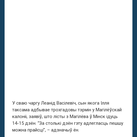
У сваю чаргу Леанід Васілевіч, сын якога Ілля
таксама адбывае трохгадовы тэрмін у Магілёўскай
калоніі, заявіў, што лісты з Магілёва ў Мінск ідуць
14-15 дзён. “За столькі дзён гэту адлегласць пешшу
можна прайсці”, – адзначыў ён.