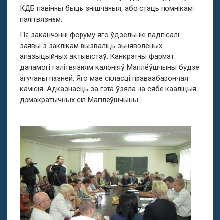
КДБ павінны быць знішчаныя, або стаць помнікамі
палітвязнем.
Па заканчэнні форуму яго ўдзельнікі падпісалі
заявы з заклікам вызваліць зьняволеных
апазыцыйных актывістаў. Канкрэтны фармат
дапамогі палітвязням калоніяў Магілёўшчыны будзе
агучаны пазней. Яго мае скласці праваабарончая
камісія. Адказнасць за гэта ўзяла на сябе кааліцыя
дэмакратычных сіл Магілёўшчыны.