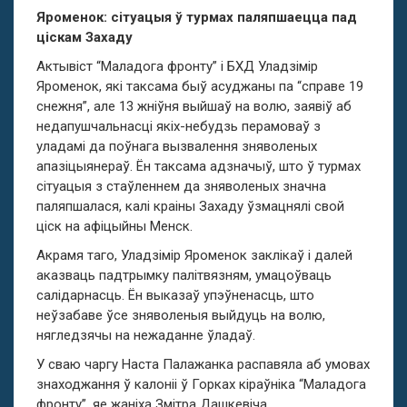
Яроменок: сітуацыя ў турмах паляпшаецца пад
ціскам Захаду
Актывіст “Маладога фронту” і БХД Уладзімір
Яроменок, які таксама быў асуджаны па “справе 19
снежня”, але 13 жніўня выйшаў на волю, заявіў аб
недапушчальнасці якіх-небудзь перамоваў з
уладамі да поўнага вызвалення зняволеных
апазіцыянераў. Ён таксама адзначыў, што ў турмах
сітуацыя з стаўленнем да зняволеных значна
паляпшалася, калі краіны Захаду ўзмацнялі свой
ціск на афіцыйны Менск.
Акрамя таго, Уладзімір Яроменок заклікаў і далей
аказваць падтрымку палітвязням, умацоўваць
салідарнасць. Ён выказаў упэўненасць, што
неўзабаве ўсе зняволеныя выйдуць на волю,
нягледзячы на ​​нежаданне ўладаў.
У сваю чаргу Наста Палажанка распавяла аб умовах
знаходжання ў калоніі ў Горках кіраўніка “Маладога
фронту”, яе жаніха Змітра Дашкевіча.