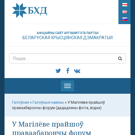
АФІЦЫЙНЫ САЙТ АРГКАМІТЭТА ПАРТЫІ
БЕЛАРУСКАЯ ХРЫСЦІЯНСКАЯ ДЭМАКРАТЫЯ
Паказаць
меню
Галоўная
»
Галоўныя навіны
»
У Магілёве прайшоў
праваабарончы форум (дададзены фота, відэа)
У Магілёве прайшоў
праваабарончы форум