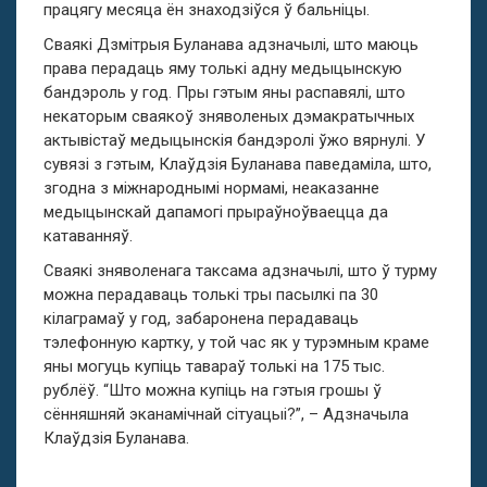
працягу месяца ён знаходзіўся ў бальніцы.
Сваякі Дзмітрыя Буланава адзначылі, што маюць
права перадаць яму толькі адну медыцынскую
бандэроль у год. Пры гэтым яны распавялі, што
некаторым сваякоў зняволеных дэмакратычных
актывістаў медыцынскія бандэролі ўжо вярнулі. У
сувязі з гэтым, Клаўдзія Буланава паведаміла, што,
згодна з міжнароднымі нормамі, неаказанне
медыцынскай дапамогі прыраўноўваецца да
катаванняў.
Сваякі зняволенага таксама адзначылі, што ў турму
можна перадаваць толькі тры пасылкі па 30
кілаграмаў у год, забаронена перадаваць
тэлефонную картку, у той час як у турэмным краме
яны могуць купіць тавараў толькі на 175 тыс.
рублёў. “Што можна купіць на гэтыя грошы ў
сённяшняй эканамічнай сітуацыі?”, – Адзначыла
Клаўдзія Буланава.