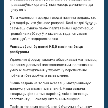
праваахоўных органаў, якія маюць дачыненне да
ціску на іх.
“Гэта маленькія гарады, і людзі павінны ведаць, хто
ў іх сядзіць, хто ўжывае рэпрэсіі. Калі людзі будуць
разумець сувязь паміж палітвязнямі і адсутнасцю
грошай на каўбасу ў іх кішэнях, тады сітуацыя
зменіцца”, – падкрэсліла яна.
Рымашэўскі: будынкі КДБ павінны быць
разбураны
Удзельнікі форуму таксама абмеркавалі магчымасці
аказання дапамогі палітзняволеным, паляпшэння
ўмоў іх знаходжання ў турмах і ў перспектыве
поўнага і безумоўнага вызвалення.
“Наша задача не толькі аказваць матэрыяльную
дапамогу сваякам палітвязняў. Наша задача,
стварыць ціск на тых карнікаў, якія знішчаюць
палітвязняў”, – сказаў Віталь Рымашэўскі.
Палітык таксама заявіў, што ў будучыні будынку