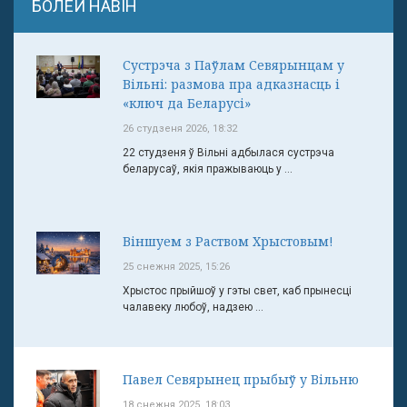
БОЛЕЙ НАВІН
Сустрэча з Паўлам Севярынцам у
Вільні: размова пра адказнасць і
«ключ да Беларусі»
26 студзеня 2026, 18:32
22 студзеня ў Вільні адбылася сустрэча
беларусаў, якія пражываюць у ...
Віншуем з Раством Хрыстовым!
25 снежня 2025, 15:26
Хрыстос прыйшоў у гэты свет, каб прынесці
чалавеку любоў, надзею ...
Павел Севярынец прыбыў у Вільню
18 снежня 2025, 18:03