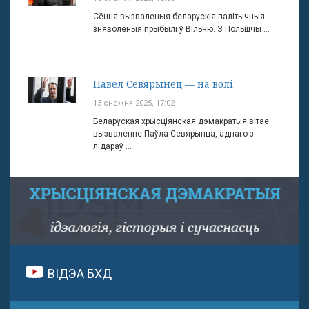
Сёння вызваленыя беларускія палітычныя
зняволеныя прыбылі ў Вільню. З Польшчы ...
Павел Севярынец — на волі
13 снежня 2025, 17:02
Беларуская хрысціянская дэмакратыя вітае
вызваленне Паўла Севярынца, аднаго з
лідараў ...
ВІДЭА БХД