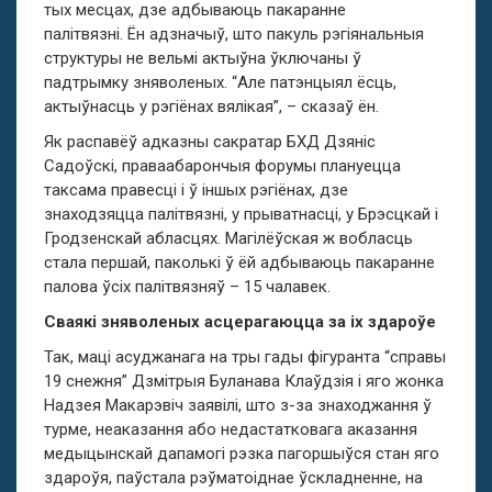
тых месцах, дзе адбываюць пакаранне
палітвязні. Ён адзначыў, што пакуль рэгіянальныя
структуры не вельмі актыўна ўключаны ў
падтрымку зняволеных. “Але патэнцыял ёсць,
актыўнасць у рэгіёнах вялікая”, – сказаў ён.
Як распавёў адказны сакратар БХД Дзяніс
Садоўскі, праваабарончыя форумы плануецца
таксама правесці і ў іншых рэгіёнах, дзе
знаходзяцца палітвязні, у прыватнасці, у Брэсцкай і
Гродзенскай абласцях. Магілёўская ж вобласць
стала першай, паколькі ў ёй адбываюць пакаранне
палова ўсіх палітвязняў – 15 чалавек.
Сваякі зняволеных асцерагаюцца за іх здароўе
Так, маці асуджанага на тры гады фігуранта “справы
19 снежня” Дзмітрыя Буланава Клаўдзія і яго жонка
Надзея Макарэвіч заявілі, што з-за знаходжання ў
турме, неаказання або недастатковага аказання
медыцынскай дапамогі рэзка пагоршыўся стан яго
здароўя, паўстала рэўматоіднае ўскладненне, на