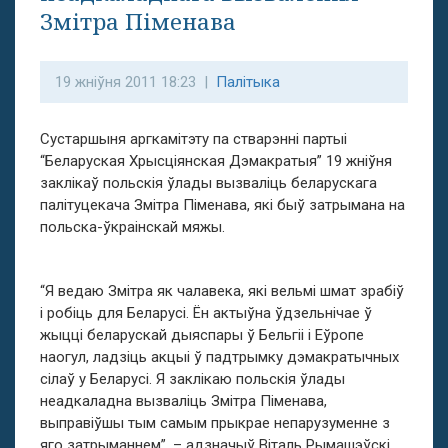
Змітра Піменава
19 жніўня 2011 18:23 |
Палітыка
Сустаршыня аргкамітэту па стварэнні партыі
“Беларуская Хрысціянская Дэмакратыя” 19 жніўня
заклікаў польскія ўлады вызваліць беларускага
палітуцекача Змітра Піменава, які быў затрымана на
польска-ўкраінскай мяжы.
“Я ведаю Змітра як чалавека, які вельмі шмат зрабіў
і робіць для Беларусі. Ён актыўна ўдзельнічае ў
жыцці беларускай дыяспары ў Бельгіі і Еўропе
наогул, ладзіць акцыі ў падтрымку дэмакратычных
сілаў у Беларусі. Я заклікаю польскія ўлады
неадкаладна вызваліць Змітра Піменава,
выправіўшы тым самым прыкрае непарузуменне з
яго затрыманнем”, – адзначыў Віталь Рымашэўскі.