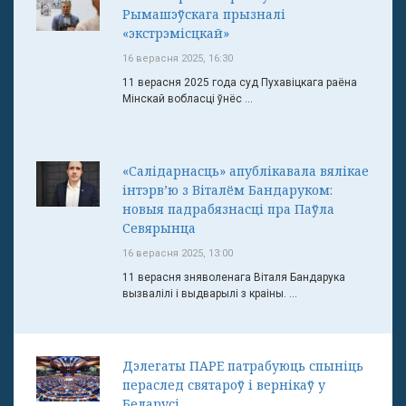
Рымашэўскага прызналі
«экстрэмісцкай»
16 верасня 2025, 16:30
11 верасня 2025 года суд Пухавіцкага раёна
Мінскай вобласці ўнёс ...
«Салідарнасць» апублікавала вялікае
інтэрв’ю з Віталём Бандаруком:
новыя падрабязнасці пра Паўла
Севярынца
16 верасня 2025, 13:00
11 верасня зняволенага Віталя Бандарука
вызвалілі і выдварылі з краіны. ...
Дэлегаты ПАРЕ патрабуюць спыніць
пераслед святароў і вернікаў у
Беларусі