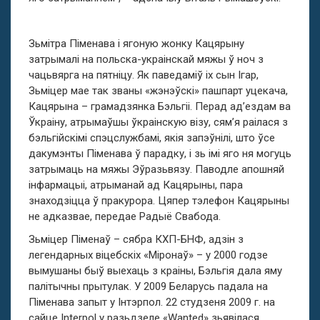
Зьмітра Піменава і ягоную жонку Кацярыну
затрымалі на польска-украінскай мяжы ў ноч з
чацьвярга на пятніцу. Як паведаміў іх сын Ігар,
Зьміцер мае так званы «жэнэўскі» пашпарт уцекача,
Кацярына – грамадзянка Бэльгіі. Перад ад’ездам ва
Ўкраіну, атрымаўшы ўкраінскую візу, сям’я раілася з
бэльгійскімі спэцслужбамі, якія запэўнілі, што ўсе
дакумэнты Піменава ў парадку, і зь імі яго ня могуць
затрымаць на мяжы Эўразьвязу. Паводле апошняй
інфармацыі, атрыманай ад Кацярыны, пара
знаходзіцца ў пракурора. Цяпер тэлефон Кацярыны
не адказвае, передае Радыё Свабода.
Зьміцер Піменаў – сябра КХП-БНФ, адзін з
легендарных віцебскіх «Міронаў» – у 2000 годзе
вымушаны быў выехаць з краіны, Бэльгія дала яму
палітычны прытулак. У 2009 Беларусь падала на
Піменава запыт у Інтэрпол. 22 студзеня 2009 г. на
сайце Interpol у разьдзеле «Wanted» зьявілася