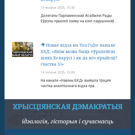
15 жніўня 2025, 15:30
Дэлегаты Парламенскай Асабмлеі Рады
Еўропы прынялі заяву на конт парушэнняў ...
🎥 Новае відэа на YouTube-канале
БХД: «Якім можа быць еўрапейскі
шлях Беларусі і як да яго прыйсці?
(частка 3)»
14 ліпеня 2025, 15:00
На канале «Навіны БХД» выйшла трэцяя
частка аналітычнага відэа пра ...