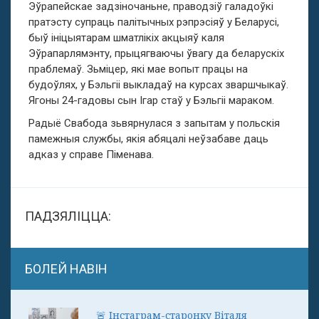
Эўрапейскае задзіночаньне, праводзіў галадоўкі
пратэсту супраць палітычных рэпрэсіяў у Беларусі,
быў ініцыятарам шматлікіх акцыяў каля
Эўрапарлямэнту, прыцягваючы ўвагу да беларускіх
праблемаў. Зьміцер, які мае вопыт працы на
будоўлях, у Бэльгіі выкладаў на курсах зваршчыкаў.
Ягоны 24-гадовы сын Ігар стаў у Бэльгіі мараком.
Радыё Cвабода зьвярнулася з запытам у польскія
памежныя службы, якія абяцалі неўзабаве даць
адказ у справе Піменава.
ПАДЗЯЛІЦЦА:
БОЛЕЙ НАВІН
🚨 Інстаграм-старонку Віталя