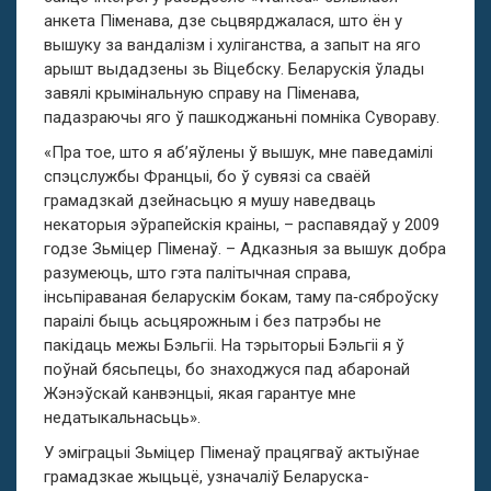
анкета Піменава, дзе сьцвярджалася, што ён у
вышуку за вандалізм і хуліганства, а запыт на яго
арышт выдадзены зь Віцебску. Беларускія ўлады
завялі крымінальную справу на Піменава,
падазраючы яго ў пашкоджаньні помніка Сувораву.
«Пра тое, што я аб’яўлены ў вышук, мне паведамілі
спэцслужбы Францыі, бо ў сувязі са сваёй
грамадзкай дзейнасьцю я мушу наведваць
некаторыя эўрапейскія краіны, – распавядаў у 2009
годзе Зьміцер Піменаў. – Адказныя за вышук добра
разумеюць, што гэта палітычная справа,
інсьпіраваная беларускім бокам, таму па‑сяброўску
параілі быць асьцярожным і без патрэбы не
пакідаць межы Бэльгіі. На тэрыторыі Бэльгіі я ў
поўнай бясьпецы, бо знаходжуся пад абаронай
Жэнэўскай канвэнцыі, якая гарантуе мне
недатыкальнасьць».
У эміграцыі Зьміцер Піменаў працягваў актыўнае
грамадзкае жыцьцё, узначаліў Беларуска-