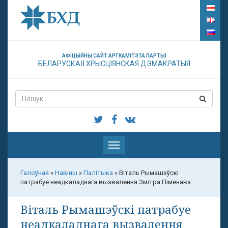
АФІЦЫЙНЫ САЙТ АРГКАМІТЭТА ПАРТЫІ
БЕЛАРУСКАЯ ХРЫСЦІЯНСКАЯ ДЭМАКРАТЫЯ
Паказаць
меню
Галоўная
»
Навіны
»
Палітыка
»
Віталь Рымашэўскі
патрабуе неадкаладнага вызвалення Змітра Піменава
Віталь Рымашэўскі патрабуе
неадкаладнага вызвалення