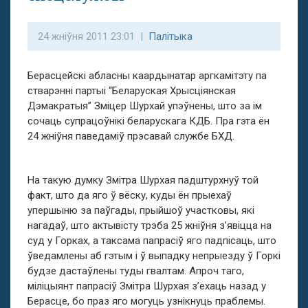
24 жніўня 2011 23:01 |
Палітыка
Берасцейскі абласны каардынатар аргкамітэту па
стварэнні партыі “Беларуская Хрысціянская
Дэмакратыя” Зміцер Шурхай упэўнены, што за ім
сочаць супрацоўнікі беларускага КДБ. Пра гэта ён
24 жніўня паведаміў прэсавай службе БХД.
На такую думку Змітра Шурхая падштурхнуў той
факт, што да яго ў вёску, куды ён прыехаў
упершыню за паўгады, прыйшоў участковы, які
нагадаў, што актывісту трэба 25 жніўня з’явіцца на
суд у Горках, а таксама папрасіў яго падпісаць, што
ўведамлены аб гэтым і ў выпадку непрыезду ў Горкі
будзе дастаўлены туды гвалтам. Апроч таго,
міліцыянт папрасіў Змітра Шурхая з’ехаць назад у
Берасце, бо праз яго могуць узнікнуць праблемы.