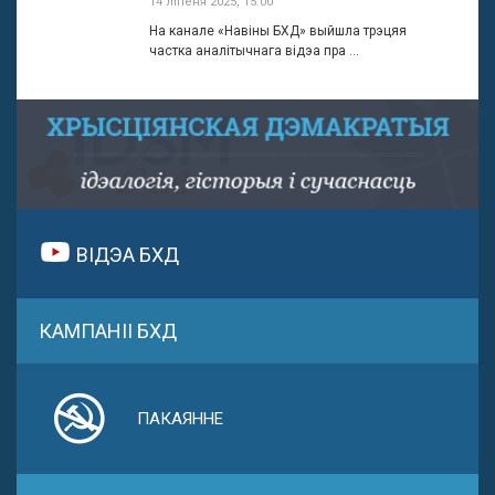
14 ліпеня 2025, 15:00
На канале «Навіны БХД» выйшла трэцяя
частка аналітычнага відэа пра ...
ВІДЭА БХД
КАМПАНІІ БХД
ПАКАЯННЕ