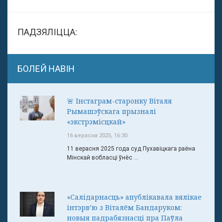
ПАДЗЯЛІЦЦА:
БОЛЕЙ НАВІН
🚨 Інстаграм-старонку Віталя
Рымашэўскага прызналі
«экстрэмісцкай»
16 верасня 2025, 16:30
11 верасня 2025 года суд Пухавіцкага раёна
Мінскай вобласці ўнёс ...
«Салідарнасць» апублікавала вялікае
інтэрв’ю з Віталём Бандаруком:
новыя падрабязнасці пра Паўла