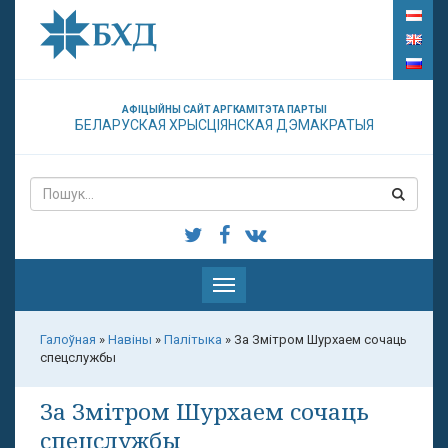
АФІЦЫЙНЫ САЙТ АРГКАМІТЭТА ПАРТЫІ
БЕЛАРУСКАЯ ХРЫСЦІЯНСКАЯ ДЭМАКРАТЫЯ
Паказаць
меню
Галоўная
»
Навіны
»
Палітыка
»
За Змітром Шурхаем сочаць
спецслужбы
За Змітром Шурхаем сочаць
спецслужбы