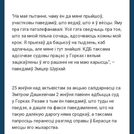
“На маё пытанне, чаму ён да мяне прыйшоў,
участковы паведаміў, што ведаў, што я ў вёсцы. Яму
пра гэта патэлефанавалі. Усё гэта сведчыць пра тое,
што за мной пільна сочаць, адсочваюць кожны мой
крок. Я прыехаў да бацькоў на тыдзень, каб
адпачыць, але мяне і тут знайшлі. КДБ таксама
адсочвае судовы працэс у Горках і вельмі
зацікаўлены ў яго рашэнні не на маю карысць”, –
паведаміў Зміцер Шурхай.
25 жніўня над актывістам за акцыю салідарнасці са
Змітром Дашкевічам 2 жніўня павінен адбыцца суд
у Горках. Разам з тым ён паведаміў, што туды не
паедзе, а дашле па факсе паведамленне, што на
такую далёкую дарогу няма сродкаў, а таксама
папросіць перанесці разгляд справы ў Берасце па
месцы яго жыхарства.