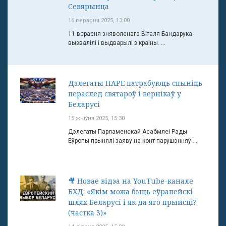
Севярынца
16 верасня 2025, 13:00
11 верасня зняволенага Віталя Бандарука
вызвалілі і выдварылі з краіны. ...
Дэлегаты ПАРЕ патрабуюць спыніць
пераслед святароў і вернікаў у
Беларусі
15 жніўня 2025, 15:30
Дэлегаты Парламенскай Асабмлеі Рады
Еўропы прынялі заяву на конт парушэнняў ...
🎥 Новае відэа на YouTube-канале
БХД: «Якім можа быць еўрапейскі
шлях Беларусі і як да яго прыйсці?
(частка 3)»