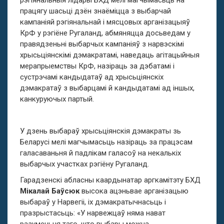
рэгіянальныя лідары БХД мелі магчымасьць на
працягу шасьці дзён знаёміцца з выбарчай
кампаніяй рэгіянальнай і мясцовых арганізацыяў
КрФ у рэгіёне Ругаланд, абмяняцца досьведам у
правядзеньні выбарчых кампаніяў з нарвэскімі
хрысьціянскімі дэмакратамі, наведаць агітацыйныя
мерапрыемствы КрФ, назіраць за дэбатамі і
сустрэчамі кандыдатаў ад хрысьціянскіх
дэмакратаў з выбарцамі й кандыдатамі ад іншых,
канкуруючых партый.
У дзень выбараў хрысьціянскія дэмакраты зь
Беларусі мелі магчымасьць назіраць за працэсам
галасаваньня й падлікам галасоў на некалькіх
выбарчых участках рэгіёну Ругаланд.
Гарадзенскі абласны каардынатар аргкамітэту БХД
Мікалай Баўсюк
высока ацэньвае арганізацыю
выбараў у Нарвегіі, іх дэмакратычнасьць і
празрыстасьць: «У нарвежцаў няма нават