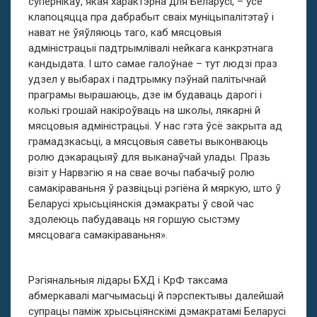
супернікаў, якая характэрна для Беларусі, – усе
клапоцяцца пра дабрабыт сваіх муніцыпалітэтаў і
нават не ўяўляюць таго, каб мясцовыя
адміністрацыі падтрымлівалі нейкага канкрэтнага
кандыдата. І што самае галоўнае – тут людзі праз
удзел у выбарах і падтрымку пэўнай палітычнай
праграмы вырашаюць, дзе ім будаваць дарогі і
колькі грошай накіроўваць на школы, лякарні й
мясцовыя адміністрацыі. У нас гэта ўсё закрыта ад
грамадзкасьці, а мясцовыя саветы выконваюць
ролю дэкарацыяў для выканаўчай улады. Празь
візіт у Нарвэгію я на свае вочы пабачыў ролю
самакіраваньня ў развіцьці рэгіёна й мяркую, што ў
Беларусі хрысьціянскія дэмакраты ў свой час
здолеюць пабудаваць ня горшую сыстэму
мясцовага самакіраваньня».
Рэгіянальныя лідары БХД і КрФ таксама
абмеркавалі магчымасьці й пэрспектывы далейшай
супрацы паміж хрысьціянскімі дэмакратамі Беларусі