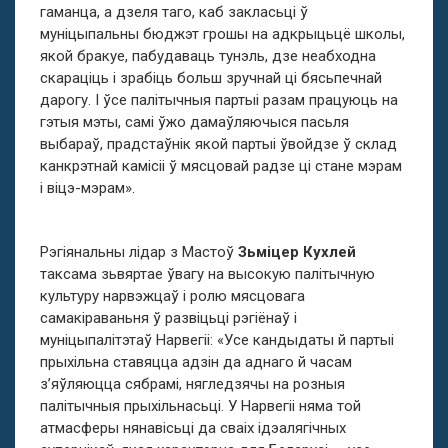
гаманца, а дзеля таго, каб закласьці ў
муніцыпальны бюджэт грошы на адкрыцьцё школы,
якой бракуе, пабудаваць тунэль, дзе неабходна
скараціць і зрабіць больш зручнай ці бясьпечнай
дарогу. І ўсе палітычныя партыі разам працуюць на
гэтыя мэты, самі ўжо дамаўляючыся пасьля
выбараў, прадстаўнік якой партыі ўвойдзе ў склад
канкрэтнай камісіі ў мясцовай радзе ці стане мэрам
і віцэ-мэрам».
Рэгіянальны лідар
з Мастоў
Зьміцер Кухлей
таксама зьвяртае ўвагу на высокую палітычную
культуру нарвэжцаў і ролю мясцовага
самакіраваньня ў развіцьці рэгіёнаў і
муніцыпалітэтаў Нарвегіі: «Усе кандыдаты й партыі
прыхільна ставяцца адзін да аднаго й часам
з’яўляюцца сябрамі, нягледзячы на розныя
палітычныя прыхільнасьці. У Нарвегіі няма той
атмасферы нянавісьці да сваіх ідэалягічных