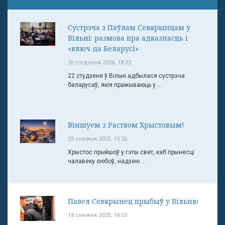
Сустрэча з Паўлам Севярынцам у
Вільні: размова пра адказнасць і
«ключ да Беларусі»
26 студзеня 2026, 18:32
22 студзеня ў Вільні адбылася сустрэча
беларусаў, якія пражываюць у ...
Віншуем з Раством Хрыстовым!
25 снежня 2025, 15:26
Хрыстос прыйшоў у гэты свет, каб прынесці
чалавеку любоў, надзею ...
Павел Севярынец прыбыў у Вільню
18 снежня 2025, 18:03