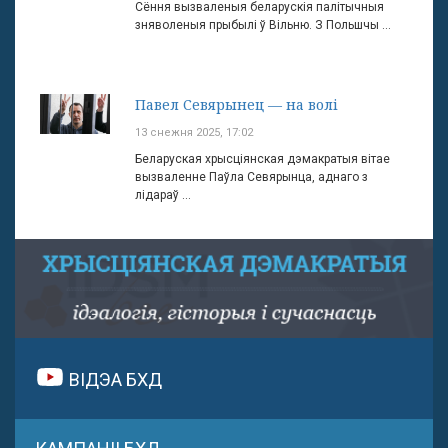
Сёння вызваленыя беларускія палітычныя
зняволеныя прыбылі ў Вільню. З Польшчы ...
Павел Севярынец — на волі
13 снежня 2025, 17:02
Беларуская хрысціянская дэмакратыя вітае
вызваленне Паўла Севярынца, аднаго з
лідараў ...
ВІДЭА БХД