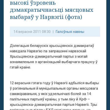
высокі ўзровень
дэмакратычнасьці мясцовых
выбараў у Нарвэгіі (фота)
14 верасня 2011 08:30 |
Галоўныя навіны
Дэлегацыя беларускіх хрысьціянскіх дэмакратаў
наведала Нарвэгію па запрашэнні нарвэскай
Хрысьціянска-дэмакратычнай партыі з мэтай
азнаямленьня з арганізацыяй выбарчага працэсу ў
гэтай краіне.
12 верасьня гэтага году ў Нарвэгіі адбыліся выбары
ў рэгіянальныя й муніцыпальныя органы мясцовага
самакіраваньня, у якіх удзельнічалі болей за 14
палітычных партыяў краіны, у тым ліку й КрФ –
хрысьціянска-дэмакратычная партыя Нарвегіі. Тры