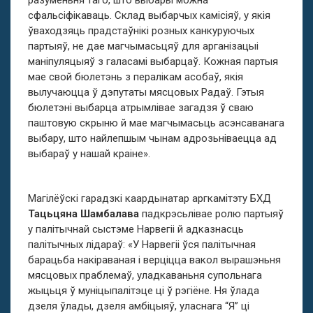
разуменьня таго, што выбары можна
сфальсіфікаваць. Склад выбарчых камісіяў, у якія
ўваходзяць прадстаўнікі розных канкуруючых
партыяў, не дае магчымасьцяў для арганізацыі
маніпуляцыяў з галасамі выбарцаў. Кожная партыя
мае свой бюлетэнь з пералікам асобаў, якія
вылучаюцца ў дэпутаты мясцовых Радаў. Гэтыя
бюлетэні выбарца атрымлівае загадзя ў сваю
паштовую скрыню й мае магчымасьць асэнсаванага
выбару, што найлепшым чынам адрозьніваецца ад
выбараў у нашай краіне».
Магілёўскі гарадзкі каардынатар аргкамітэту БХД
Тацьцяна Шамбалава
падкрэсьлівае ролю партыяў
у палітычнай сыстэме Нарвегіі й адказнасць
палітычных лідараў: «У Нарвегіі ўся палітычная
барацьба накіраваная і верціцца вакол вырашэньня
мясцовых праблемаў, уладкаваньня супольнага
жыцьця ў муніцыпалітэце ці ў рэгіёне. Ня ўлада
дзеля ўлады, дзеля амбіцыяў, уласнага “Я” ці