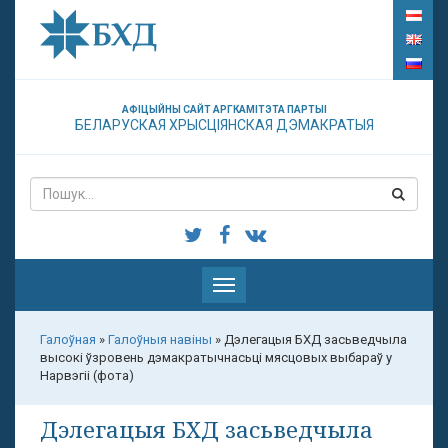
АФІЦЫЙНЫ САЙТ АРГКАМІТЭТА ПАРТЫІ
БЕЛАРУСКАЯ ХРЫСЦІЯНСКАЯ ДЭМАКРАТЫЯ
Паказаць
меню
Галоўная
»
Галоўныя навіны
»
Дэлегацыя БХД засьведчыла
высокі ўзровень дэмакратычнасьці мясцовых выбараў у
Нарвэгіі (фота)
Дэлегацыя БХД засьведчыла