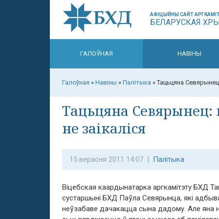
АФІЦЫЙНЫ САЙТ АРГКАМІТ
БЕЛАРУСКАЯ ХР
ГАЛОЎНАЯ
НАВІНЫ
Галоўная
»
Навіны
»
Палітыка
»
Тацьцяна Севярынец:
Тацьцяна Севярынец:
не заікаліся
15 верасня 2011 14:07 |
Палітыка
Віцебская каардынатарка аргкамітэту БХД Т
сустаршыні БХД Паўла Севярынца, які адбывае
неўзабаве дачакацца сына дадому. Але яна н