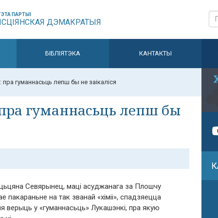
ЭТА ПАРТЫІ
ЫСЦІЯНСКАЯ ДЭМАКРАТЫЯ
БІБЛІЯТЭКА
КАНТАКТЫ
 пра гуманнасьць лепш бы не заікаліся
 пра гуманнасьць лепш бы
К
ацьцяна Севярынец, маці асуджанага за Плошчу
 пакараньне на так званай «хіміі», спадзяецца
я верыць у «гуманнасьць» Лукашэнкі, пра якую