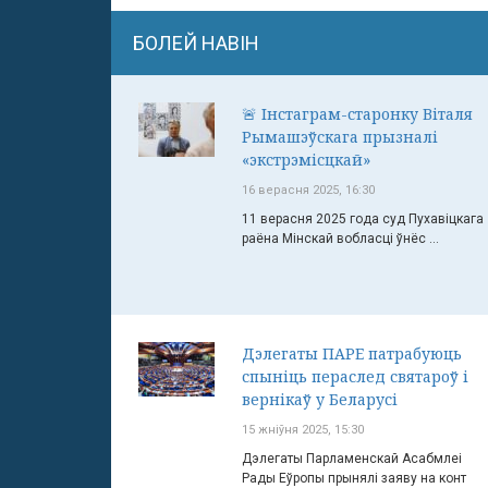
БОЛЕЙ НАВІН
🚨 Інстаграм-старонку Віталя
Рымашэўскага прызналі
«экстрэмісцкай»
16 верасня 2025, 16:30
11 верасня 2025 года суд Пухавіцкага
раёна Мінскай вобласці ўнёс ...
Дэлегаты ПАРЕ патрабуюць
спыніць пераслед святароў і
вернікаў у Беларусі
15 жніўня 2025, 15:30
Дэлегаты Парламенскай Асабмлеі
Рады Еўропы прынялі заяву на конт