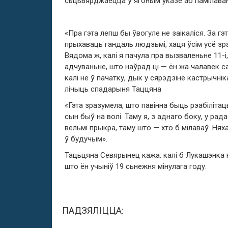
сьцьвярджаецца ў ягоным указе аб памілаван
«Пра гэта лепш бы ўвогуле не заікаліся. За 
прыхаваць гандаль людзьмі, хаця ўсім усё зр
Вядома ж, калі я пачула пра вызваленьне 11-і
адчуваньне, што наўрад ці — ён жа чалавек с
калі не ў пачатку, дык у сярэдзіне кастрычнік
лічыць спадарыня Таццяна
«Гэта зразумела, што павінна быць рэабілітац
сын быў на волі. Таму я, з аднаго боку, у рад
вельмі прыкра, таму што — хто б мілаваў. Няха
ў будучым».
Тацьцяна Севярынец кажа: калі б Лукашэнка к
што ён учыніў 19 сьнежня мінулага году.
ПАДЗЯЛІЦЦА: