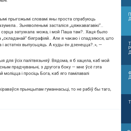
ьні.
П
гэтымі прыгожымі словамі яны проста спрабуюць
азумела… Зьняволенымі засталіся „цяжкавагавікі“…
, сэрца затухкала: можа, і мой Паша там?.. Хаця было
а „складанай“ біяграфіяй… Але я чакаю і спадзяюся, што
Т
а і астатніх выпусьцяць. А куды ён дзенецца?..», —
Р
Д
ыя для ўсіх палітвязьняў. Вядома, я б хацела, каб мой
асным прадчуваньні, з другога боку — мне ўсё гэта
Ф
й моліцца і просіць Бога, каб яго памілавалі
іраваўся прынцыпам гуманнасьці, то не рабіў бы таго,
Т