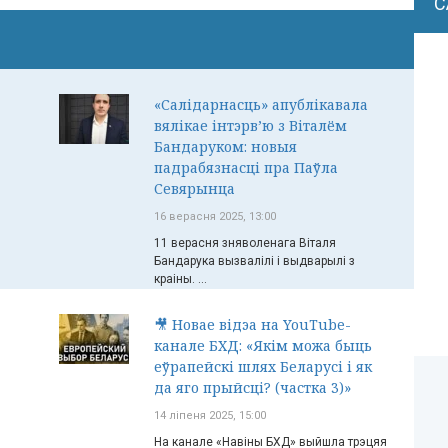
С
«Салідарнасць» апублікавала
вялікае інтэрв’ю з Віталём
Бандаруком: новыя
падрабязнасці пра Паўла
Севярынца
16 верасня 2025, 13:00
11 верасня зняволенага Віталя
Бандарука вызвалілі і выдварылі з
краіны. ...
🎥 Новае відэа на YouTube-
канале БХД: «Якім можа быць
еўрапейскі шлях Беларусі і як
да яго прыйсці? (частка 3)»
14 ліпеня 2025, 15:00
На канале «Навіны БХД» выйшла трэцяя