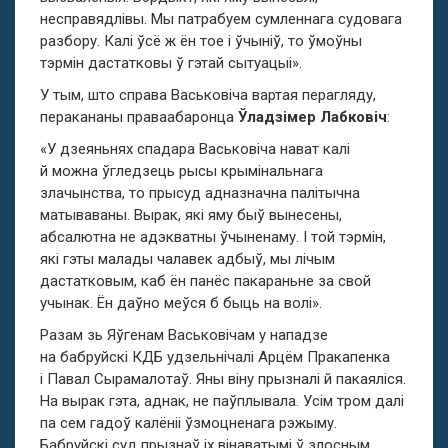
несправядлівы. Мы патрабуем сумленнага судовага
разбору. Калі ўсё ж ён тое і ўчыніў, то ўмоўны
тэрмін дастатковы ў гэтай сытуацыі».
У тым, што справа Васьковіча вартая перагляду,
перакананы праваабаронца
Ўладзімер Лабковіч
:
«У дзеяньнях спадара Васьковіча нават калі
й можна ўгледзець рысы крымінальнага
злачынства, то прысуд адназначна палітычна
матываваны. Вырак, які яму быў вынесены,
абсалютна не адэкватны ўчыненаму. І той тэрмін,
які гэты малады чалавек адбыў, мы лічым
дастатковым, каб ён панёс пакараньне за свой
учынак. Ён даўно меўся б быць на волі».
Разам зь Яўгенам Васьковічам у нападзе
на бабруйскі КДБ удзельнічалі Арцём Пракапенка
і Павал Сырамалотаў. Яны віну прызналі й пакаяліся.
На вырак гэта, аднак, не паўплывала. Усім тром далі
па сем гадоў калёніі ўзмоцненага рэжыму.
Бабруйскі суд прызнаў іх вінаватымі ў злосным