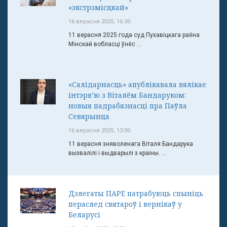
«экстрэмісцкай»
16 верасня 2025, 16:30
11 верасня 2025 года суд Пухавіцкага раёна
Мінскай вобласці ўнёс ...
«Салідарнасць» апублікавала вялікае
інтэрв’ю з Віталём Бандаруком:
новыя падрабязнасці пра Паўла
Севярынца
16 верасня 2025, 13:00
11 верасня зняволенага Віталя Бандарука
вызвалілі і выдварылі з краіны. ...
Дэлегаты ПАРЕ патрабуюць спыніць
пераслед святароў і вернікаў у
Беларусі