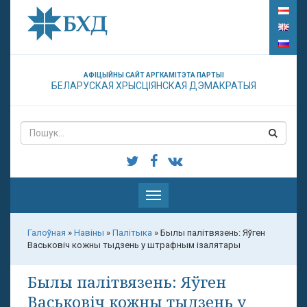
АФІЦЫЙНЫ САЙТ АРГКАМІТЭТА ПАРТЫІ
БЕЛАРУСКАЯ ХРЫСЦІЯНСКАЯ ДЭМАКРАТЫЯ
Паказаць
меню
Галоўная
»
Навіны
»
Палітыка
»
Былы палітвязень: Яўген
Васьковіч кожны тыдзень у штрафным ізалятары
Былы палітвязень: Яўген
Васьковіч кожны тыдзень у