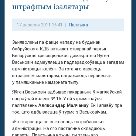
штрафным ізалятары
17 верасня 2011 16:41 |
Палітыка
Зьняволены па факце нападу на будынак
бабруйскага КДБ актывіст стваранай партыі
Беларуская хрысьціянская дэмакратыя Яўген
Васьковіч адмаўляецца падпарадкоўвацца загадам
адміністрацыі калёніі. За гэта яго караюць
штрафным ізалятарам, пагражаюць перавесьці
ў памяшканьне камэрнага тыпу.
Яўген Васьковіч адбывае пакараньне ў магілёўскай
папраўчай калёніі № 15. У ёй утрымліваўся
палітвязень
Аляксандар Малчанаў
. Ён і апавёў пра
тое, што адбываецца ў турме з Васьковічам.
«Ён стараецца не выконваць патрабаваньні
адміністрацыі. На яго пастаянна складаюць
рапарты. Практычна кожны тыдзень яго