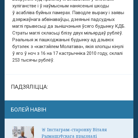
хуліганстве і ў наўмысным нанясеньні шкоды
ў асабліва буйных памерах. Паводле выраку і заявы
дзяржаўнага абвінаваўцы, дзеяньні падсудных
маглі прывесьці да зьнішчэньня ўсяго будынку КДБ.
Страты маглі скласьці блізу двух мільярдаў рублёў.
Рэальныя ж пашкоджаньні будынку ад дзьвюх
бутэлек з «кактэйлем Молатава», якія хлопцы кінулі
ў яго ў ноч з 16 на 17 кастрычніка 2010 году, склалі
253 тысячы рублёў.
ПАДЗЯЛІЦЦА:
БОЛЕЙ НАВІН
🚨 Інстаграм-старонку Віталя
Рымашэўскага прызналі