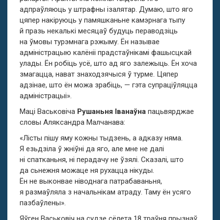
адпраўляюць у штрафны ізалятар. Думаю, што яго
цяпер накіруюць у памяшканьне камэрнага тыпу
й празь некалькі месяцаў будуць пераводзіць
на ўмовы турэмнага рэжыму. Ён называе
адміністрацыю калёніі прадстаўнікамі фашысцкай
улады. Ён робіць усё, што ад яго залежыць. Ён хоча
змагацца, нават знаходзячыся ў турме. Цяпер
адзінае, што ён можа зрабіць, — гэта супраціўляцца
адміністрацыі».
Маці Васьковіча
Рушаньня Іванаўна
пацьвярджае
словы Аляксандра Малчанава:
«Лісты пішу яму кожны тыдзень, а адказу няма.
Я езьдзіла ў жніўні да яго, але мне не далі
ні спатканьня, ні перадачу не ўзялі. Сказалі, што
да сьнежня можаце ня рухацца нікуды.
Ён не выконвае ніводнага патрабаваньня,
я размаўляла з начальнікам атраду. Таму ён усяго
пазбаўлены».
Яўген Васьковіч на судзе сёлета 18 траўня прызнаў,