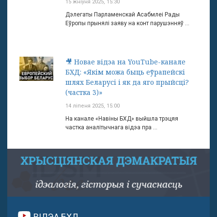
15 жніўня 2025, 15:30
Дэлегаты Парламенскай Асабмлеі Рады
Еўропы прынялі заяву на конт парушэнняў ...
🎥 Новае відэа на YouTube-канале
БХД: «Якім можа быць еўрапейскі
шлях Беларусі і як да яго прыйсці?
(частка 3)»
14 ліпеня 2025, 15:00
На канале «Навіны БХД» выйшла трэцяя
частка аналітычнага відэа пра ...
ВІДЭА БХД