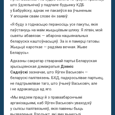
што ўдзельнічаў у падпале будынку КДБ
у Бабруйску, аднак не пакаяўся ва ўчыненым.
У апошнім сваім слове ён заявіў:
«Я буду з годнасьцю пераносіць усе пакуты, якія
паўстануць на маім жыцьцёвым шляху. Я літвін, мой
сьвяты абавязак — абарона нацыянальных
беларускіх каштоўнасьцяў. За іх я памерці гатовы.
Жыцьцё кароткае — радзіма вечная. Жыве
Беларусь».
Адказны сакратар стваранай партыі Беларуская
хрысьціянская дэмакратыя
Дзяніс
Садоўскі
зазначае, што Яўген Васьковіч —
беларускі палітвязень. БХД, падкрэсьлівае партыец,
не падтрымлівае таго, што ўчыніў Васьковіч, але
і не адракаецца ад яго.
«Мы вядзем працу й з праваабарончымі
арганізацыямі, каб Яўген Васьковіч уваходзіў
у сьпісы палітвязьняў, якія павінны быць
вызваленыя. Вэрдыкт, які яму вынесьлі,