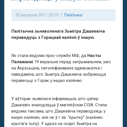
20 верасня 2011 20:19 |
Палітыка
Палітычна зьняволенага Зьмітра Дашкевіча
перавядуць з Горацкай калёніі ў іншую.
Як стала вядома прэс-службе МФ, да
Насты
Палажанкі
19 верасьня перад затрыманьнем, ужо
на Акрэсьціна, патэлефанавала адвакакатка і
паведаміла, што Зьмітра Дашкевіча зьбіраюцца
перавесьці з Горак у іншую калёнію.
У аўторак зьявілася інфармацыя, што цяпер
Дашкевіч знаходзіцца ў магілёўскім СІЗА. Стала
вядома таксама, што Дашкевіча пераводзяць у
іншую калёнію, але не ў г.зв. “крытку” (калёнію
крытага тыпу). У адказ на скаргі Зьмітра на