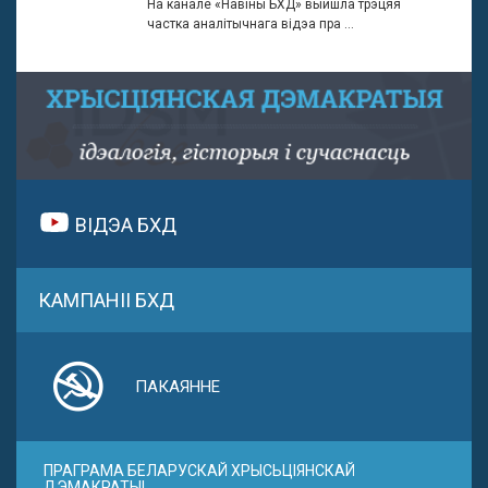
На канале «Навіны БХД» выйшла трэцяя
частка аналітычнага відэа пра ...
ВІДЭА БХД
КАМПАНІІ БХД
ПАКАЯННЕ
ПРАГРАМА БЕЛАРУСКАЙ ХРЫСЬЦІЯНСКАЙ
ДЭМАКРАТЫІ