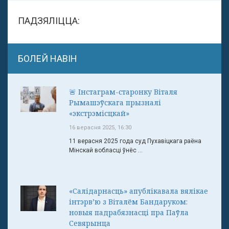
ПАДЗЯЛІЦЦА:
БОЛЕЙ НАВІН
🚨 Інстаграм-старонку Віталя
Рымашэўскага прызналі
«экстрэмісцкай»
16 верасня 2025, 16:30
11 верасня 2025 года суд Пухавіцкага раёна
Мінскай вобласці ўнёс ...
«Салідарнасць» апублікавала вялікае
інтэрв’ю з Віталём Бандаруком:
новыя падрабязнасці пра Паўла
Севярынца