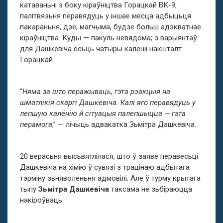
катаваньні з боку кіраўніцтва Горацкай ВК-9,
палітвязьня перавядуць у іншае месца адбыцьця
пакараньня, дзе, магчыма, будзе больш адэкватнае
кіраўніцтва. Куды — пакуль невядома; з варыянтаў
для Дашкевіча ёсьць чатыры калёніі накшталт
Горацкай.
“
Няма за што перажываць, гэта рэакцыя на
шматлікія скаргі Дашкевіча. Калі яго перавядуць у
лепшую калёнію й сітуацыя палепшыцца — гэта
перамога
,” — лічыць адвакатка Зьмітра Дашкевіча.
20 верасьня высьвятлілася, што ў заяве перавесьці
Дашкевіча на хімію ў сувязі з трацінаю адбытага
тэрміну зьняволеньня адмовілі. Але ў турму крытага
тыпу
Зьмітра Дашкевіча
таксама не зьбіраюцца
накіроўваць.