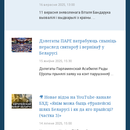
16 верасня 2025, 13:00
11 верасня зняволенага Віталя Бандарука
вызвалілі і выдварылі з краіны. ...
Дэлегаты ПАРЕ патрабуюць спыніць
пераслед святароў і вернікаў у
Беларусі
15 жніўня 2025, 15:30
Дэлегаты Парламенскай Асабмлеі Рады
Еўропы прынялі заяву на конт парушэнняў ...
🎥 Новае відэа на YouTube-канале
БХД: «Якім можа быць еўрапейскі
шлях Беларусі і як да яго прыйсці?
(частка 3)»
14 ліпеня 2025, 15:00