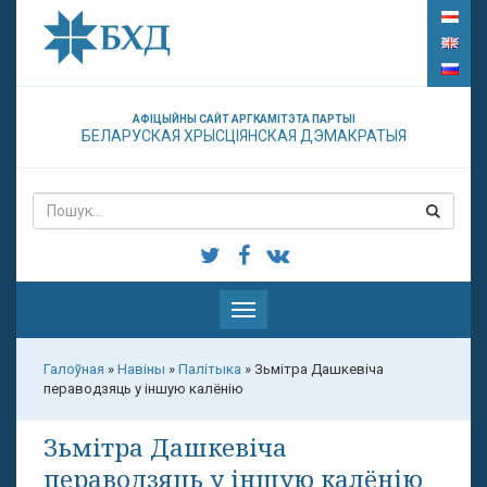
АФІЦЫЙНЫ САЙТ АРГКАМІТЭТА ПАРТЫІ
БЕЛАРУСКАЯ ХРЫСЦІЯНСКАЯ ДЭМАКРАТЫЯ
Паказаць
меню
Галоўная
»
Навіны
»
Палітыка
»
Зьмітра Дашкевіча
пераводзяць у іншую калёнію
Зьмітра Дашкевіча
пераводзяць у іншую калёнію