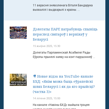
11 верасня зняволенага Віталя Бандарука
вызвалілі і выдварылі з краіны. ...
Дэлегаты ПАРЕ патрабуюць спыніць
пераслед святароў і вернікаў у
Беларусі
15 жніўня 2025, 15:30
Дэлегаты Парламенскай Асабмлеі Рады
Еўропы прынялі заяву на конт парушэнняў ...
🎥 Новае відэа на YouTube-канале
БХД: «Якім можа быць еўрапейскі
шлях Беларусі і як да яго прыйсці?
(частка 3)»
14 ліпеня 2025, 15:00
На канале «Навіны БХД» выйшла трэцяя