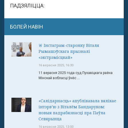
ПАДЗЯЛІЦЦА:
БОЛЕЙ НАВІН
🚨 Інстаграм-старонку Віталя
Рымашэўскага прызналі
«экстрэмісцкай»
16 верасня 2025, 16:30
11 верасня 2025 года суд Пухавіцкага раёна
Мінскай вобласці ўнёс ...
«Салідарнасць» апублікавала вялікае
інтэрв’ю з Віталём Бандаруком:
новыя падрабязнасці пра Паўла
Севярынца
16 верасня 2025, 13:00