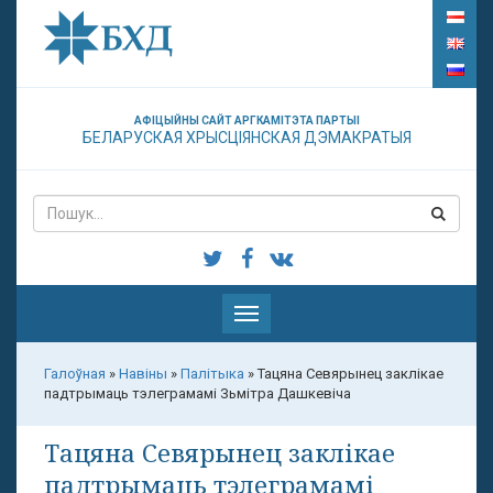
АФІЦЫЙНЫ САЙТ АРГКАМІТЭТА ПАРТЫІ
БЕЛАРУСКАЯ ХРЫСЦІЯНСКАЯ ДЭМАКРАТЫЯ
Паказаць
меню
Галоўная
»
Навіны
»
Палітыка
»
Тацяна Севярынец заклікае
падтрымаць тэлеграмамі Зьмітра Дашкевіча
Тацяна Севярынец заклікае
падтрымаць тэлеграмамі