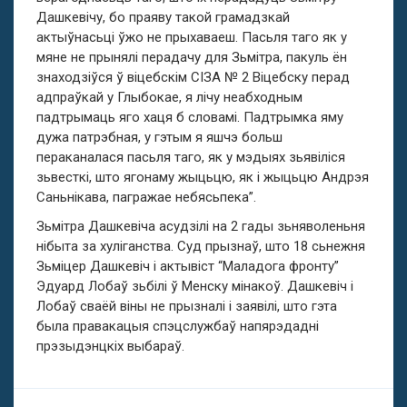
Дашкевічу, бо праяву такой грамадзкай
актыўнасьці ўжо не прыхаваеш. Пасьля таго як у
мяне не прынялі перадачу для Зьмітра, пакуль ён
знаходзіўся ў віцебскім СІЗА № 2 Віцебску перад
адпраўкай у Глыбокае, я лічу неабходным
падтрымаць яго хаця б словамі. Падтрымка яму
дужа патрэбная, у гэтым я яшчэ больш
пераканалася пасьля таго, як у мэдыях зьявіліся
зьвесткі, што ягонаму жыцьцю, як і жыцьцю Андрэя
Саньнікава, пагражае небясьпека”.
Зьмітра Дашкевіча асудзілі на 2 гады зьняволеньня
нібыта за хуліганства. Суд прызнаў, што 18 сьнежня
Зьміцер Дашкевіч і актывіст “Маладога фронту”
Эдуард Лобаў зьбілі ў Менску мінакоў. Дашкевіч і
Лобаў сваёй віны не прызналі і заявілі, што гэта
была правакацыя спэцслужбаў напярэдадні
прэзыдэнцкіх выбараў.