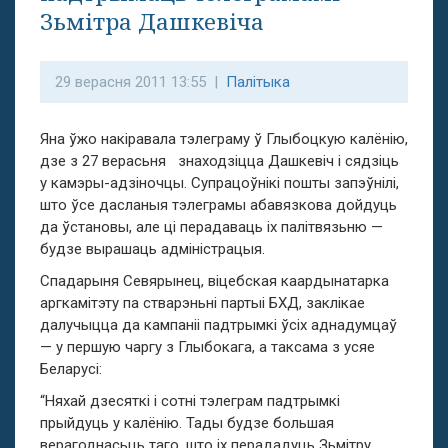
Зьмітра Дашкевіча
29 верасня 2011 13:55 |
Палітыка
Яна ўжо накіравала тэлеграму ў Глыбоцкую калёнію,
дзе з 27 верасьня знаходзіцца Дашкевіч і сядзіць
у камэры-адзіночцы. Супрацоўнікі пошты запэўнілі,
што ўсе дасланыя тэлеграмы абавязкова дойдуць
да ўстановы, але ці перадаваць іх палітвязьню —
будзе вырашаць адміністрацыя.
Спадарыня Севярынец, віцебская каардынатарка
аргкамітэту па стварэньні партыі БХД, заклікае
далучыцца да кампаніі падтрымкі ўсіх аднадумцаў
— у першую чаргу з Глыбокага, а таксама з усяе
Беларусі:
“Няхай дзесяткі і сотні тэлеграм падтрымкі
прыйдуць у калёнію. Тады будзе большая
верагоднасьць таго, што іх перададуць Зьмітру