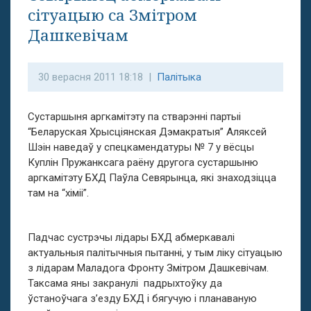
сітуацыю са Змітром
Дашкевічам
30 верасня 2011 18:18 |
Палітыка
Сустаршыня аргкамітэту па стварэнні партыі
“Беларуская Хрысціянская Дэмакратыя” Аляксей
Шэін наведаў у спецкамендатуры № 7 у вёсцы
Куплін Пружанксага раёну другога сустаршыню
аргкамітэту БХД Паўла Севярынца, які знаходзіцца
там на “хіміі”.
Падчас сустрэчы лідары БХД абмеркавалі
актуальныя палітычныя пытанні, у тым ліку сітуацыю
з лідарам Маладога Фронту Змітром Дашкевічам.
Таксама яны закранулі падрыхтоўку да
ўстаноўчага з’езду БХД і бягучую і планаваную