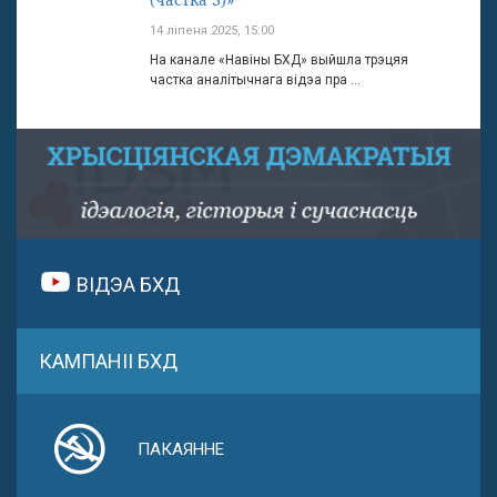
14 ліпеня 2025, 15:00
На канале «Навіны БХД» выйшла трэцяя
частка аналітычнага відэа пра ...
ВІДЭА БХД
КАМПАНІІ БХД
ПАКАЯННЕ