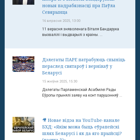
новыя падрабязнасці пра Паўла
Севярынца
16 верасня 2025, 13:00
11 верасня зняволенага Віталя Бандарука
вызвалілі і выдварылі з краіны. ...
Дэлегаты ПАРЕ патрабуюць спыніць
пераслед святароў і вернікаў у
Беларусі
15 жніўня 2025, 15:30
Дэлегаты Парламенскай Асабмлеі Рады
Еўропы прынялі заяву на конт парушэнняў ...
🎥 Новае відэа на YouTube-канале
БХД: «Якім можа быць еўрапейскі
шлях Беларусі і як да яго прыйсці?
(частка 3)»