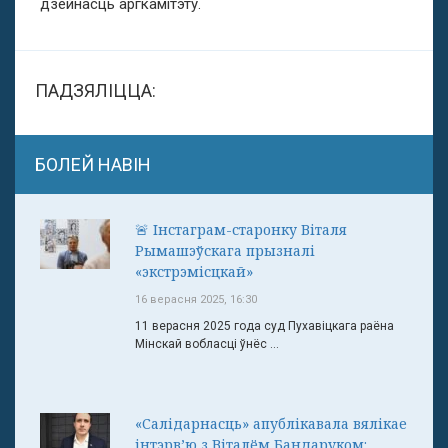
дзейнасць аргкамітэту.
ПАДЗЯЛІЦЦА:
БОЛЕЙ НАВІН
🚨 Інстаграм-старонку Віталя
Рымашэўскага прызналі
«экстрэмісцкай»
16 верасня 2025, 16:30
11 верасня 2025 года суд Пухавіцкага раёна
Мінскай вобласці ўнёс ...
«Салідарнасць» апублікавала вялікае
інтэрв’ю з Віталём Бандаруком: