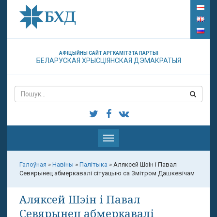
АФІЦЫЙНЫ САЙТ АРГКАМІТЭТА ПАРТЫІ
БЕЛАРУСКАЯ ХРЫСЦІЯНСКАЯ ДЭМАКРАТЫЯ
Паказаць
меню
Галоўная
»
Навіны
»
Палітыка
»
Аляксей Шэін і Павал
Севярынец абмеркавалі сітуацыю са Змітром Дашкевічам
Аляксей Шэін і Павал
Севярынец абмеркавалі