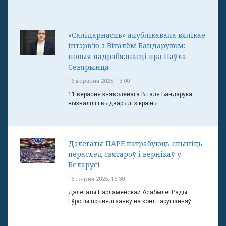
«Салідарнасць» апублікавала вялікае
інтэрв’ю з Віталём Бандаруком:
новыя падрабязнасці пра Паўла
Севярынца
16 верасня 2025, 13:00
11 верасня зняволенага Віталя Бандарука
вызвалілі і выдварылі з краіны. ...
Дэлегаты ПАРЕ патрабуюць спыніць
пераслед святароў і вернікаў у
Беларусі
15 жніўня 2025, 15:30
Дэлегаты Парламенскай Асабмлеі Рады
Еўропы прынялі заяву на конт парушэнняў ...