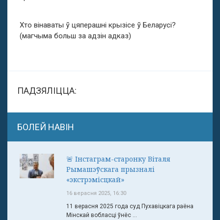
Хто вінаваты ў цяперашні крызісе ў Беларусі?
(магчыма больш за адзін адказ)
ПАДЗЯЛІЦЦА:
БОЛЕЙ НАВІН
🚨 Інстаграм-старонку Віталя
Рымашэўскага прызналі
«экстрэмісцкай»
16 верасня 2025, 16:30
11 верасня 2025 года суд Пухавіцкага раёна
Мінскай вобласці ўнёс ...