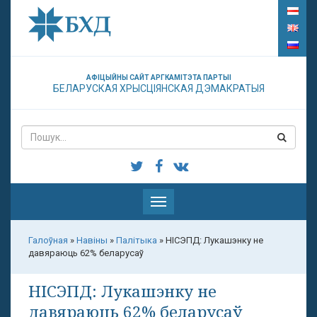
АФІЦЫЙНЫ САЙТ АРГКАМІТЭТА ПАРТЫІ
БЕЛАРУСКАЯ ХРЫСЦІЯНСКАЯ ДЭМАКРАТЫЯ
Паказаць
меню
Галоўная
»
Навіны
»
Палітыка
»
НІСЭПД: Лукашэнку не
давяраюць 62% беларусаў
НІСЭПД: Лукашэнку не
давяраюць 62% беларусаў