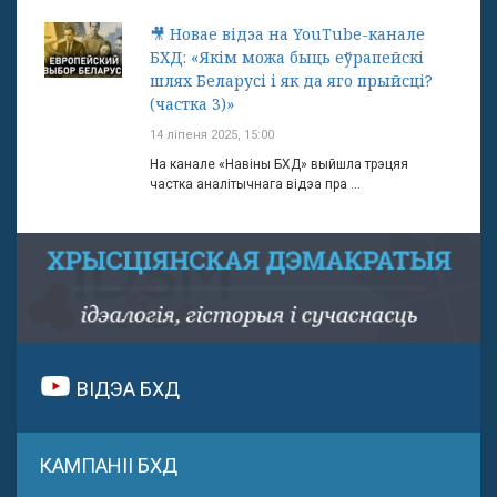
🎥 Новае відэа на YouTube-канале
БХД: «Якім можа быць еўрапейскі
шлях Беларусі і як да яго прыйсці?
(частка 3)»
14 ліпеня 2025, 15:00
На канале «Навіны БХД» выйшла трэцяя
частка аналітычнага відэа пра ...
ВІДЭА БХД
КАМПАНІІ БХД