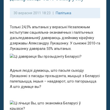
30 верасня 2011 18:23 |
Палітыка
Толькі 24,5% апытаных у верасьні Незалежным
інстытутам сацыяльна-эканамічных і палітычных
дасьледаваньняў давяраюць дзейнаму кіраўніку
дзяржавы Аляксандру Лукашэнку. У сьнежні 2010-га
Лукашэнку давярала 55% апытаных.
Адныя людзі думаюць, што пасьля сыходу
Лукашэнкі з пасады прэзыдэнта, жыцьцё з Беларусі
палепшыцца, іншыя – наадварот, што пагоршыцца.
А што думаце вы?